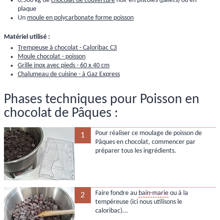
0,500 kg de
chocolat de couverture
noir en pistoles (palets) ou en
plaque
Un
moule en polycarbonate forme poisson
Matériel utilisé :
Trempeuse à chocolat - Caloribac C3
Moule chocolat - poisson
Grille inox avec pieds - 60 x 40 cm
Chalumeau de cuisine - à Gaz Express
Phases techniques pour Poisson en
chocolat de Pâques :
Pour réaliser ce moulage de poisson de
1
Pâques en chocolat, commencer par
préparer tous les ingrédients.
Faire fondre au
bain-marie
ou à la
2
tempéreuse (ici nous utilisons le
caloribac)...