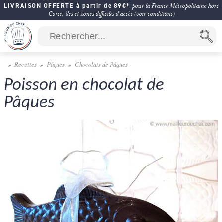
LIVRAISON OFFERTE à partir de 89€*
pour la France Métropolitaine hors
Corse, îles et zones difficiles d'accès (voir conditions)
Recettes
Pâques
Chocolats de Pâques
Poisson en chocolat de
Pâques