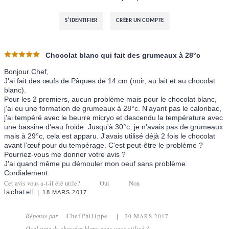
S'IDENTIFIER
CRÉER UN COMPTE
Chocolat blanc qui fait des grumeaux à 28°c
Bonjour Chef,
J'ai fait des œufs de Pâques de 14 cm (noir, au lait et au chocolat
blanc).
Pour les 2 premiers, aucun problème mais pour le chocolat blanc,
j'ai eu une formation de grumeaux à 28°c. N'ayant pas le caloribac,
j'ai tempéré avec le beurre micryo et descendu la température avec
une bassine d'eau froide. Jusqu'à 30°c, je n'avais pas de grumeaux
mais à 29°c, cela est apparu. J'avais utilisé déjà 2 fois le chocolat
avant l’œuf pour du tempérage. C'est peut-être le problème ?
Pourriez-vous me donner votre avis ?
J'ai quand même pu démouler mon oeuf sans problème.
Cordialement.
Cet avis vous a-t-il été utile?
Oui
Non
lachatell
18 MARS 2017
Réponse par
ChefPhilippe
20 MARS 2017
Quel type de chocolat blanc avez-vous utilisé ?