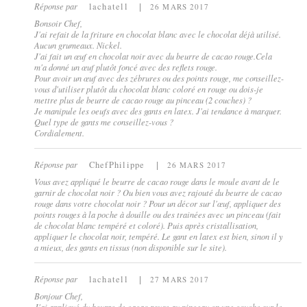
Réponse par
lachatell
26 MARS 2017
Bonsoir Chef,
J'ai refait de la friture en chocolat blanc avec le chocolat déjà utilisé.
Aucun grumeaux. Nickel.
J'ai fait un œuf en chocolat noir avec du beurre de cacao rouge.Cela
m'a donné un œuf plutôt foncé avec des reflets rouge.
Pour avoir un œuf avec des zébrures ou des points rouge, me conseillez-
vous d'utiliser plutôt du chocolat blanc coloré en rouge ou dois-je
mettre plus de beurre de cacao rouge au pinceau (2 couches) ?
Je manipule les oeufs avec des gants en latex. J'ai tendance à marquer.
Quel type de gants me conseillez-vous ?
Cordialement.
Réponse par
ChefPhilippe
26 MARS 2017
Vous avez appliqué le beurre de cacao rouge dans le moule avant de le
garnir de chocolat noir ? Ou bien vous avez rajouté du beurre de cacao
rouge dans votre chocolat noir ? Pour un décor sur l'œuf, appliquer des
points rouges à la poche à douille ou des trainées avec un pinceau (fait
de chocolat blanc tempéré et coloré). Puis après cristallisation,
appliquer le chocolat noir, tempéré. Le gant en latex est bien, sinon il y
a mieux, des gants en tissus (non disponible sur le site).
Réponse par
lachatell
27 MARS 2017
Bonjour Chef,
J'ai appliqué du beurre de cacao rouge au pinceau en une couche sur le