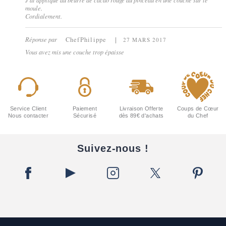
moule.
Cordialement.
Réponse par
ChefPhilippe
27 MARS 2017
Vous avez mis une couche trop épaisse
Service Client
Paiement
Livraison Offerte
Coups de Cœur
Nous contacter
Sécurisé
dès 89€ d'achats
du Chef
Suivez-nous !