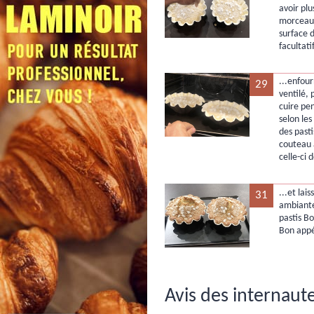
avoir pl
morceaux
surface 
facultatif
...enfour
29
ventilé,
cuire pe
selon les
des past
couteau 
celle-ci 
...et lai
31
ambiante
pastis Bo
Bon appé
Avis des internaute