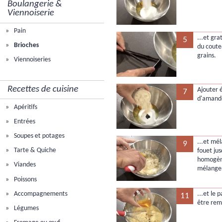
Boulangerie &
Viennoiserie
Pain
...et gra
5
Brioches
du coutea
grains.
Viennoiseries
Recettes de cuisine
Ajouter 
7
d'amande
Apéritifs
Entrées
Soupes et potages
...et mé
9
Tarte & Quiche
fouet ju
homogène
Viandes
mélanger
Poissons
Accompagnements
...et le 
11
être rem
Légumes