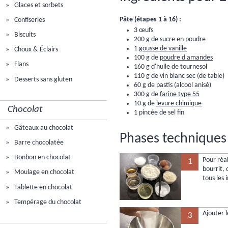
Glaces et sorbets
Pâte (étapes 1 à 16) :
Confiseries
3 œufs
Biscuits
200 g de sucre en poudre
1
gousse de vanille
Choux & Éclairs
100 g de
poudre d'amandes
Flans
160 g d'huile de tournesol
110 g de vin blanc sec (de table)
Desserts sans gluten
60 g de pastis (alcool anisé)
300 g de
farine type 55
10 g de
levure chimique
Chocolat
1 pincée de sel fin
Gâteaux au chocolat
Phases techniques 
Barre chocolatée
Bonbon en chocolat
Pour réal
1
bourrit,
Moulage en chocolat
tous les 
Tablette en chocolat
Tempérage du chocolat
Ajouter 
3