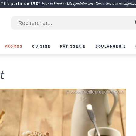
E à partir de 89€*
pour la France Métropolitaine hors Corse, îles et zones difficiles
PROMOS
CUISINE
PÂTISSERIE
BOULANGERIE
t