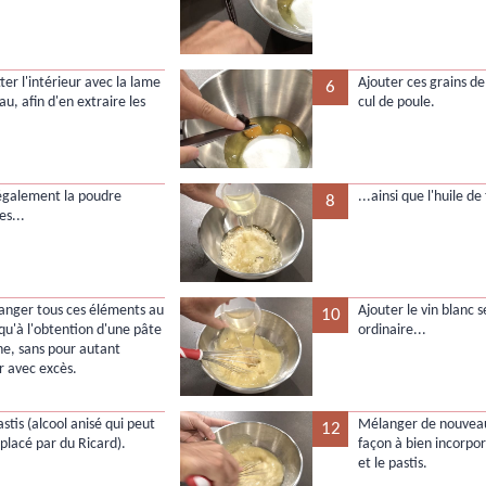
tter l'intérieur avec la lame
Ajouter ces grains de 
6
u, afin d'en extraire les
cul de poule.
également la poudre
...ainsi que l'huile de
8
s...
langer tous ces éléments au
Ajouter le vin blanc s
10
squ'à l'obtention d'une pâte
ordinaire...
, sans pour autant
 avec excès.
pastis (alcool anisé qui peut
Mélanger de nouveau
12
placé par du Ricard).
façon à bien incorpor
et le pastis.