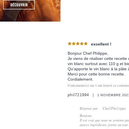
excellent !
Bonjour Chef Philippe,
Je viens de réaliser cette recette 
vin blanc surtout avec 110 g et bi
Qu'apporte le vin blanc à la pâte 
Merci pour cette bonne recette.
Cordialement.
0
internaute(s) sur
1
ont trouvé ce comment
phil721994
1 NOVEMBRE 202
Réponse par
ChefPhilippe
Bonjour,
Il est vrai que nous ne sentons p
autres ingrédients, forme un tout e