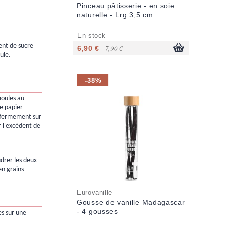
Pinceau pâtisserie - en soie
naturelle - Lrg 3,5 cm
En stock
ent de sucre
6,90 €
7,90 €
ule.
-38%
oules au-
de papier
r fermement sur
er l'excédent de
drer les deux
en grains
Eurovanille
Gousse de vanille Madagascar
- 4 gousses
es sur une