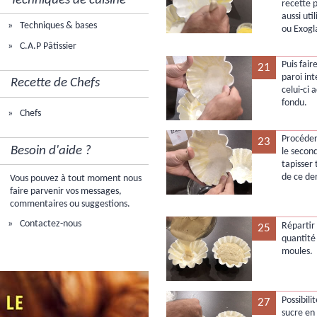
Techniques de cuisine
recette 
aussi uti
Techniques & bases
ou Exogl
C.A.P Pâtissier
Puis fair
21
paroi in
Recette de Chefs
celui-ci
fondu.
Chefs
Procéde
23
Besoin d'aide ?
le secon
tapisser 
de ce der
Vous pouvez à tout moment nous
faire parvenir vos messages,
commentaires ou suggestions.
Contactez-nous
Répartir 
25
quantité
moules.
Possibil
27
sucre en