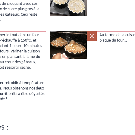
us de croquant avec ces
 de sucre plus gros à la
des gâteaux. Ceci reste
.
ner le tout dans un four
Au terme de la cuisso
30
 préchauffé à 150°C, et
plaque du four...
ndant 1 heure 10 minutes
 fours. Vérifier la cuisson
is en plantant la lame du
au cœur des gâteaux,
doit ressortir sèche.
sser refroidir à température
. Nous obtenons nos deux
urrit prêts à être dégustés.
tit !
s :