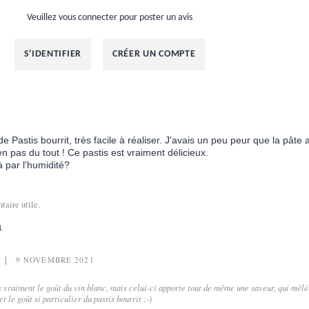
Veuillez vous connecter pour poster un avis
S'IDENTIFIER
CRÉER UN COMPTE
de Pastis bourrit, très facile à réaliser. J'avais un peu peur que la pâte 
en pas du tout ! Ce pastis est vraiment délicieux.
à par l'humidité?
aire utile.
1
9 NOVEMBRE 2021
as vraiment le goût du vin blanc, mais celui-ci apporte tout de même une saveur, qui mêl
t le goût si particulier du pastis bourrit :-)