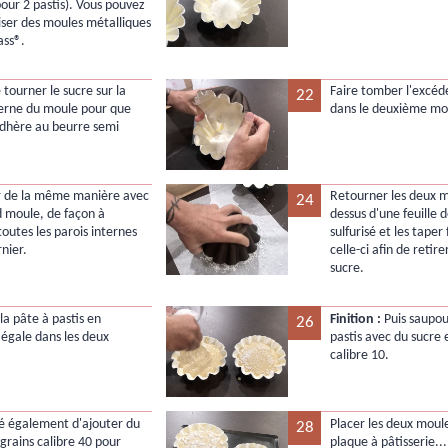
pour 2 pastis). Vous pouvez
liser des moules métalliques
ass®.
e tourner le sucre sur la
Faire tomber l'excéd
22
terne du moule pour que
dans le deuxième mo
 adhère au beurre semi
r de la même manière avec
Retourner les deux m
24
d moule, de façon à
dessus d'une feuille 
toutes les parois internes
sulfurisé et les tape
nier.
celle-ci afin de retir
sucre.
la pâte à pastis en
Finition :
Puis saupou
26
 égale dans les deux
pastis avec du sucre 
calibre 10.
ité également d'ajouter du
Placer les deux moul
28
 grains calibre 40 pour
plaque à pâtisserie...