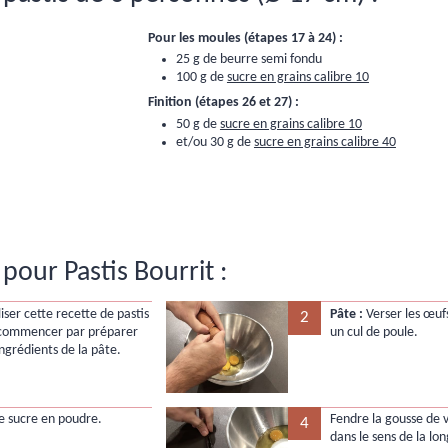
Pour les moules (étapes 17 à 24) :
25 g de beurre semi fondu
100 g de
sucre en grains calibre 10
Finition (étapes 26 et 27) :
50 g de
sucre en grains calibre 10
et/ou 30 g de
sucre en grains calibre 40
pour Pastis Bourrit :
iser cette recette de pastis
Pâte :
Verser les œufs
2
 commencer par préparer
un cul de poule.
ingrédients de la pâte.
le sucre en poudre.
Fendre la gousse de v
4
dans le sens de la lon