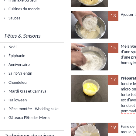
Fromage ou œuf
Cuisines du monde
Ajouter l
13
Sauces
Fêtes & Saisons
Mélanger
Noël
15
d'une spa
Épiphanie
d'une pré
homogèn
Anniversaire
Saint-Valentin
Préparat
17
Chandeleur
fondre le
micro-ond
Mardi gras et Carnaval
fonte tot
Halloween
est d'av
fondu et
Pièce montée - Wedding cake
pommad
Gâteaux Fête des Mères
Faire de
19
moule (n