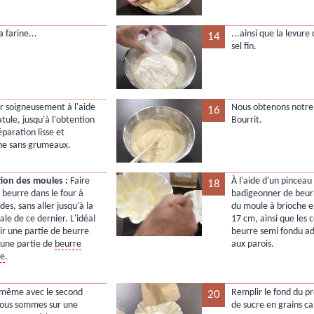
a farine...
...ainsi que la levure
14
sel fin.
 soigneusement à l'aide
Nous obtenons notre 
16
tule, jusqu'à l'obtention
Bourrit.
paration lisse et
e sans grumeaux.
ion des moules :
Faire
À l'aide d'un pinceau 
18
 beurre dans le four à
badigeonner de beurr
es, sans aller jusqu'à la
du moule à brioche e
ale de ce dernier. L'idéal
17 cm, ainsi que les 
oir une partie de beurre
beurre semi fondu a
 une partie de
beurre
aux parois.
e
.
 même avec le second
Remplir le fond du p
20
ous sommes sur une
de sucre en grains ca