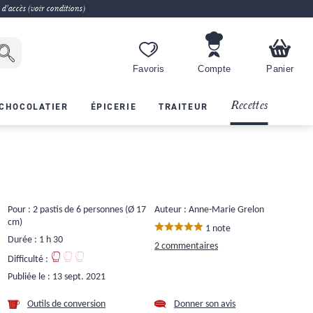
 d'accès (voir conditions)
Favoris
Compte
Panier
Recettes
CHOCOLATIER
ÉPICERIE
TRAITEUR
Pour : 2 pastis de 6 personnes (Ø 17
Auteur : Anne-Marie Grelon
cm)
1 note
Durée : 1 h 30
2 commentaires
Difficulté :
Publiée le :
13 sept. 2021
Outils de conversion
Donner son avis