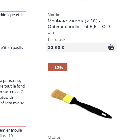
Nordia
 chimique et le
Moule en carton (x 50) -
Optima corolle - ht 6,5 x Ø 9
cm
En stock
33,60 €
pâte à pastis
-12%
à pâtisserie,
e tout le fond
n carton de Ø
côtés. Un
dhèrera mieux
remier moule
libre 10.
Matfer