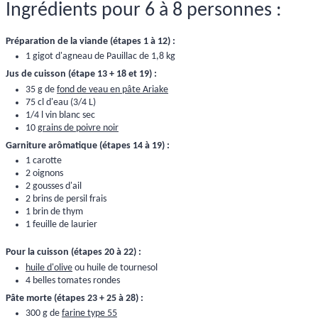
Ingrédients pour 6 à 8 personnes :
Préparation de la viande (étapes 1 à 12) :
1 gigot d'agneau de Pauillac de 1,8 kg
Jus de cuisson (étape 13 + 18 et 19) :
35 g de
fond de veau en pâte Ariake
75 cl d'eau (3/4 L)
1/4 l vin blanc sec
10
grains de poivre noir
Garniture arômatique (étapes 14 à 19) :
1 carotte
2 oignons
2 gousses d'ail
2 brins de persil frais
1 brin de thym
1 feuille de laurier
Pour la cuisson (étapes 20 à 22) :
huile d'olive
ou huile de tournesol
4 belles tomates rondes
Pâte morte (étapes 23 + 25 à 28) :
300 g de
farine type 55