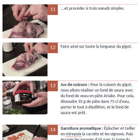
...et procéder à trois nœuds simples.
11
Faire ainsi sur toute la longueur du gigot.
12
Jus de cuisson :
Pour la cuisson du gigot,
13
nous allons réaliser un fond de sauce avec
du fond de veau en pâte Ariake. Pour cela,
dissoudre 35 g de pâte dans 75 cl d'eau,
porter le tout à ébullition, et le fond de
sauce est prêt.
Garniture aromatique :
Éplucher et tailler
14
en
mirepoix
la carotte et les oignons. Puis
écraser les gousses d'ail avec la lame du