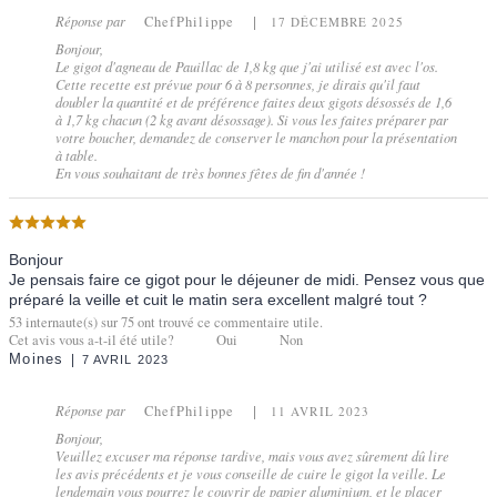
Réponse par
ChefPhilippe
17 DÉCEMBRE 2025
Bonjour,
Le gigot d'agneau de Pauillac de 1,8 kg que j'ai utilisé est avec l'os.
Cette recette est prévue pour 6 à 8 personnes, je dirais qu'il faut
doubler la quantité et de préférence faites deux gigots désossés de 1,6
à 1,7 kg chacun (2 kg avant désossage). Si vous les faites préparer par
votre boucher, demandez de conserver le manchon pour la présentation
à table.
En vous souhaitant de très bonnes fêtes de fin d'année !
Bonjour
Je pensais faire ce gigot pour le déjeuner de midi. Pensez vous que
préparé la veille et cuit le matin sera excellent malgré tout ?
53
internaute(s) sur
75
ont trouvé ce commentaire utile.
Cet avis vous a-t-il été utile?
Oui
Non
Moines
7 AVRIL 2023
Réponse par
ChefPhilippe
11 AVRIL 2023
Bonjour,
Veuillez excuser ma réponse tardive, mais vous avez sûrement dû lire
les avis précédents et je vous conseille de cuire le gigot la veille. Le
lendemain vous pourrez le couvrir de papier aluminium, et le placer