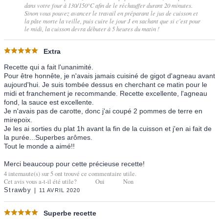
dans votre four à 130/150°C afin de le réchauffer durant 20 minutes.
Sinon vous pouvez avancer le travail en préparant le jus de cuisson et
la pâte morte la veille, puis cuire le jour J en sachant que si c'est pour
le midi, la cuisson devra débuter à 5 heures du matin !
Extra
Recette qui a fait l'unanimité.
Pour être honnête, je n'avais jamais cuisiné de gigot d'agneau avant
aujourd'hui. Je suis tombée dessus en cherchant ce matin pour le
midi et franchement je recommande. Recette excellente, l'agneau
fond, la sauce est excellente.
Je n'avais pas de carotte, donc j'ai coupé 2 pommes de terre en
mirepoix.
Je les ai sorties du plat 1h avant la fin de la cuisson et j'en ai fait de
la purée...Superbes arômes.
Tout le monde a aimé!!
Merci beaucoup pour cette précieuse recette!
4
internaute(s) sur
5
ont trouvé ce commentaire utile.
Cet avis vous a-t-il été utile?
Oui
Non
Strawby
11 AVRIL 2020
Superbe recette