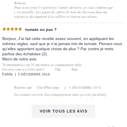
Bonjour,
Pour avoir tenté l’expérience l’année dernière, je vous confirme que
c’est possible. Les gigots de cabris (le nom du chevreau dans ma
région) se découpaient à la cuillère et étaient succulents.
tomate ou pas ?
Bonjour, J'ai fait cette recette assez souvent, en appliquant les
mêmes règles, sauf que je n'ai jamais mis de tomate. Pensez-vous
qu'elles apportent quelque chose de plus ? Par contre je mets
parfois des échalotes (2).
Merci de votre avis.
24
internaute(s) sur
31
ont trouvé ce commentaire utile.
Cet avis vous a-t-il été utile?
Oui
Non
fields
3 DÉCEMBRE 2018
Réponse par
ChefPhilippe
4 DÉCEMBRE 2018
Les tomates servent d'accompagnement mais ça reste facultatif.
VOIR TOUS LES AVIS