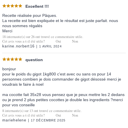
Excellent !!!
Recette réalisée pour Pâques.
La recette est bien expliquée et le résultat est juste parfait. nous
nous sommes régalés
Merci
18
internaute(s) sur
26
ont trouvé ce commentaire utile.
Cet avis vous a-t-il été utile?
Oui
Non
karine.norbert16
1 AVRIL 2024
question
bonjour
pour le poids du gigot 1kg800 c'est avec ou sans os pour 14
personnes combien je dois commander de gigot désossé merci je
voudrais le faire à noel
ma cocotte fait 35x28 vous pensez que je peux mettre les 2 dedans
ou je prend 2 plus petites cocottes je double les ingredients ?merci
pour vos conseille
8
internaute(s) sur
13
ont trouvé ce commentaire utile.
Cet avis vous a-t-il été utile?
Oui
Non
mariehelene
17 DÉCEMBRE 2025