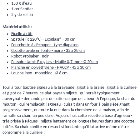
150 g d'eau
1 œuf entier
5 g de sel fin
Matériel utilisé :
Ficelle à rôti
Spatule (R 220°C) - Exoglass® - 30 cm
Fourchette à découper - type diapason
Cocotte ovale en fonte - noire - 35 x 28 cm
Robot Probaker - noir
Passoire tamis Exoglass - Maille 0,7 mm - Ø 20 cm
Planche en polyéthylène - HACCP - 45 x 30 cm
Louche inox - monobloc - Ø 6 cm
Tour à tour baptisé agneau à la brayaude, gigot à la braise, gigot à la cuillère
et gigot de 7 heures, ce plat paysan mijoté - qui serait typiquement
auvergnat - demande plus de patience que de labeur. A l'époque, la chair du
mouton - qui remplaçait l'agneau - cuisait dans un four à pain s'éteignant
progressivement, ou toute la nuit dans la cheminée de la maison, afin de
ramollir sa chair, un peu dure. Aujourd'hui, cette recette à base d'agneau -
très prisée à Pâques - mijote lentement de longues heures dans une cocotte
luttée. Sa chair confite en ressort si fondante qu'il lui arrive même d'être
consommé à la cuillère !