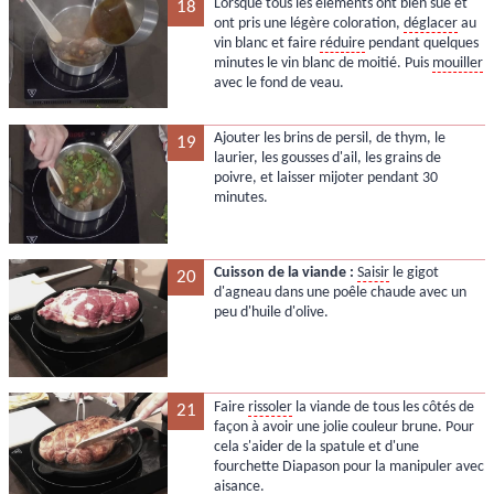
Lorsque tous les éléments ont bien sué et
18
ont pris une légère coloration,
déglacer
au
vin blanc et faire
réduire
pendant quelques
minutes le vin blanc de moitié. Puis
mouiller
avec le fond de veau.
Ajouter les brins de persil, de thym, le
19
laurier, les gousses d'ail, les grains de
poivre, et laisser mijoter pendant 30
minutes.
Cuisson de la viande :
Saisir
le gigot
20
d'agneau dans une poêle chaude avec un
peu d'huile d'olive.
Faire
rissoler
la viande de tous les côtés de
21
façon à avoir une jolie couleur brune. Pour
cela s'aider de la spatule et d'une
fourchette Diapason pour la manipuler avec
aisance.