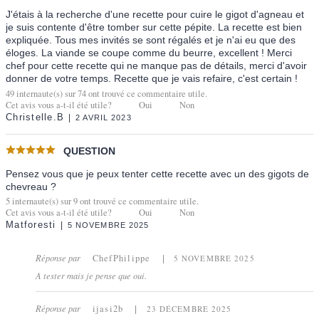
J'étais à la recherche d'une recette pour cuire le gigot d'agneau et
je suis contente d'être tomber sur cette pépite. La recette est bien
expliquée. Tous mes invités se sont régalés et je n'ai eu que des
éloges. La viande se coupe comme du beurre, excellent ! Merci
chef pour cette recette qui ne manque pas de détails, merci d'avoir
donner de votre temps. Recette que je vais refaire, c'est certain !
49
internaute(s) sur
74
ont trouvé ce commentaire utile.
Cet avis vous a-t-il été utile?
Oui
Non
Christelle.B
2 AVRIL 2023
QUESTION
Pensez vous que je peux tenter cette recette avec un des gigots de
chevreau ?
5
internaute(s) sur
9
ont trouvé ce commentaire utile.
Cet avis vous a-t-il été utile?
Oui
Non
Matforesti
5 NOVEMBRE 2025
Réponse par
ChefPhilippe
5 NOVEMBRE 2025
A tester mais je pense que oui.
Réponse par
ijasi2b
23 DÉCEMBRE 2025