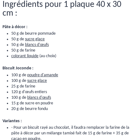
Ingrédients pour 1 plaque 40 x 30
cm :
Pâte à décor :
50 g de beurre pommade
50 g de
sucre glace
50 g de
blancs d'œufs
50 g de farine
colorant liquide
(au choix)
Biscuit Joconde :
100 g de
poudre d'amande
100 g de
sucre glace
25 g de farine
120 g d'œufs entiers
100 g de
blancs d'œufs
15 g de sucre en poudre
20 g de beurre fondu
Variantes :
- Pour un biscuit rayé au chocolat, il faudra remplacer la farine de la
pâte à décor par un mélange tamisé fait de 15 g de farine + 35 g de
cacao en poudre
.