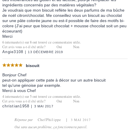
ingrédients concernés par des matières végétales?
Je voudrais que mon biscuit reflète les deux parfums de ma bûche
de noël citron/chocolat. Me conseillez vous un biscuit au chocolat
sur une pâte colorée jaune ou est-il possible de faire des motifs bi-
colore (J'ai peur que biscuit chocolat + mousse chocolat soit un peu
écoeurant)
Merci
6
internaute(s) sur
8
ont trouvé ce commentaire utile.
Cet avis vous a-t-il été utile?
Oui
Non
Angie3108
13 DÉCEMBRE 2019
biscuit
Bonjour Chef
peut-on appliquer cette pate à décor sur un autre biscuit
tel qu'une génoise par exemple.
Merci à vous Chef
4
internaute(s) sur
5
ont trouvé ce commentaire utile.
Cet avis vous a-t-il été utile?
Oui
Non
christian1958
3 MAI 2017
Réponse par
ChefPhilippe
3 MAI 2017
Oui sans aucun problème, ça fonctionnera pareil.