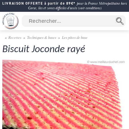
LIVRAISON OFFERTE à partir de 89€*
pour la France Métropolitaine hors
Corse, îles et zones difficiles d'accès (voir conditions)
Recettes
Techniques & bases
Les pâtes de base
Biscuit Joconde rayé