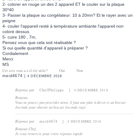
2- colorer en rouge un des 2 appareil ET le couler sur la plaque
30*40
3- Passer la plaque au congélateur: 10 à 20mn? Et le rayer avec un
peigne
4- couler l'appareil resté à température ambiante l'appareil non
coloré dessus.
5- cuire 180 , 7m,
Pensez vous que cela soit réalisable ?
Si oui quelle quantité d'appareil à préparer ?
Cordialement .
Merci
MS
Cet avis vous a-t-il été utile?
Oui
Non
meid4674
4 DÉCEMBRE 2018
Réponse par
ChefPhilippe
4 DÉCEMBRE 2018
Bonjour,
Vous ne pouvez pas procéder ainsi, il faut une pâte à décor et un biscuit
Joconde pour obtenir un biscuit Joconde rayé.
Réponse par
meid4674
4 DÉCEMBRE 2018
Bonjour Chef,
Je vous remercie pour votre réponse rapide