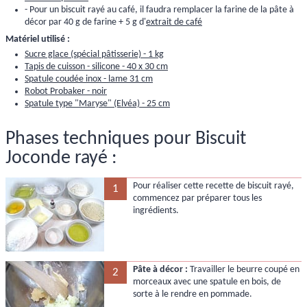
- Pour un biscuit rayé au café, il faudra remplacer la farine de la pâte à
décor par 40 g de farine + 5 g d'
extrait de café
Matériel utilisé :
Sucre glace (spécial pâtisserie) - 1 kg
Tapis de cuisson - silicone - 40 x 30 cm
Spatule coudée inox - lame 31 cm
Robot Probaker - noir
Spatule type "Maryse" (Elvéa) - 25 cm
Phases techniques pour Biscuit
Joconde rayé :
Pour réaliser cette recette de biscuit rayé,
1
commencez par préparer tous les
ingrédients.
Pâte à décor :
Travailler le beurre coupé en
2
morceaux avec une spatule en bois, de
sorte à le rendre en pommade.