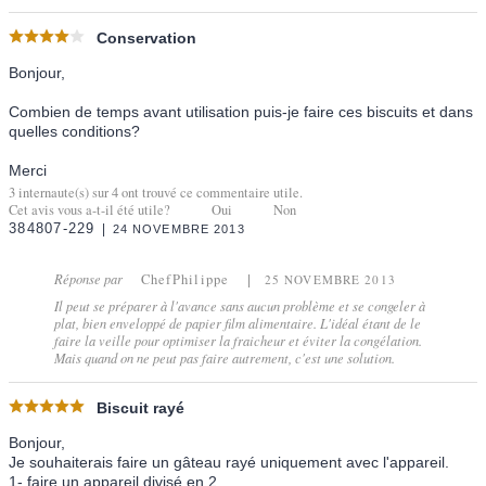
Conservation
Bonjour,
Combien de temps avant utilisation puis-je faire ces biscuits et dans
quelles conditions?
Merci
3
internaute(s) sur
4
ont trouvé ce commentaire utile.
Cet avis vous a-t-il été utile?
Oui
Non
384807-229
24 NOVEMBRE 2013
Réponse par
ChefPhilippe
25 NOVEMBRE 2013
Il peut se préparer à l'avance sans aucun problème et se congeler à
plat, bien enveloppé de papier film alimentaire. L'idéal étant de le
faire la veille pour optimiser la fraicheur et éviter la congélation.
Mais quand on ne peut pas faire autrement, c'est une solution.
Biscuit rayé
Bonjour,
Je souhaiterais faire un gâteau rayé uniquement avec l'appareil.
1- faire un appareil divisé en 2 .