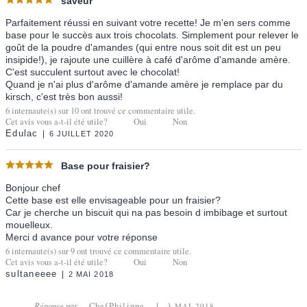
saveur
Parfaitement réussi en suivant votre recette! Je m'en sers comme
base pour le succès aux trois chocolats. Simplement pour relever le
goût de la poudre d'amandes (qui entre nous soit dit est un peu
insipide!), je rajoute une cuillère à café d'arôme d'amande amère.
C'est succulent surtout avec le chocolat!
Quand je n'ai plus d'arôme d'amande amère je remplace par du
kirsch, c'est très bon aussi!
6
internaute(s) sur
10
ont trouvé ce commentaire utile.
Cet avis vous a-t-il été utile?
Oui
Non
Edulac
6 JUILLET 2020
Base pour fraisier?
Bonjour chef
Cette base est elle envisageable pour un fraisier?
Car je cherche un biscuit qui na pas besoin d imbibage et surtout
mouelleux.
Merci d avance pour votre réponse
6
internaute(s) sur
9
ont trouvé ce commentaire utile.
Cet avis vous a-t-il été utile?
Oui
Non
sultaneeee
2 MAI 2018
Réponse par
ChefPhilippe
3 MAI 2018