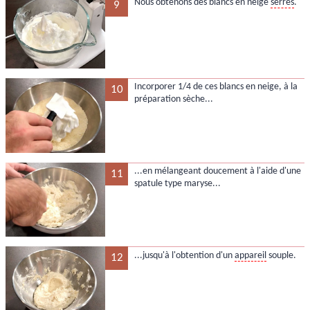
Nous obtenons des blancs en neige
serrés
.
9
Incorporer 1/4 de ces blancs en neige, à la
10
préparation sèche...
...en mélangeant doucement à l'aide d'une
11
spatule type maryse...
...jusqu'à l'obtention d'un
appareil
souple.
12