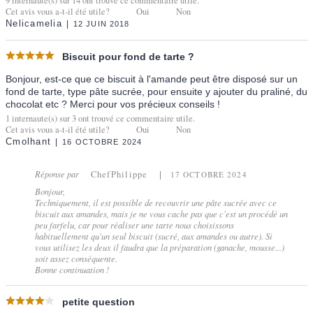
9
internaute(s) sur
14
ont trouvé ce commentaire utile.
Cet avis vous a-t-il été utile?
Oui
Non
Nelicamelia
12 JUIN 2018
Biscuit pour fond de tarte ?
Bonjour, est-ce que ce biscuit à l'amande peut être disposé sur un
fond de tarte, type pâte sucrée, pour ensuite y ajouter du praliné, du
chocolat etc ? Merci pour vos précieux conseils !
1
internaute(s) sur
3
ont trouvé ce commentaire utile.
Cet avis vous a-t-il été utile?
Oui
Non
Cmolhant
16 OCTOBRE 2024
Réponse par
ChefPhilippe
17 OCTOBRE 2024
Bonjour,
Techniquement, il est possible de recouvrir une pâte sucrée avec ce
biscuit aux amandes, mais je ne vous cache pas que c'est un procédé un
peu farfelu, car pour réaliser une tarte nous choisissons
habituellement qu'un seul biscuit (sucré, aux amandes ou autre). Si
vous utilisez les deux il faudra que la préparation (ganache, mousse...)
soit assez conséquente.
Bonne continuation !
petite question