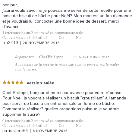
bonjour,
j'aurai voulu savoir si je pouvais me servir de cette recette pour une
base de biscuit de bûche pour Noël? Mon mari est un fan d'amande
et je voudrais lui concocter une bonne idée de dessert. merci
d'avance
1
internaute(s) sur
2
ont trouvé ce commentaire utile.
Cet avis vous a-t-il été utile?
Oui
Non
titi2219
28 NOVEMBRE 2015
Réponse par
ChefPhilippe
28 NOVEMBRE 2015
A la lecture de la recette je pense que vous ne pourrez pas le rouler
sans le casser.
version salée
Chef Philippe, bonjour et merci par avance pour votre réponse.
Pour Noël, je voudrais réaliser un biscuit "croustillant" à l'amande
pour servir de base à un entremet salé en forme de bûche.
Comment le réaliser? quelles proportions puisque je voudrais
supprimer le sucre?
0
internaute(s) sur
2
ont trouvé ce commentaire utile.
Cet avis vous a-t-il été utile?
Oui
Non
patissiere64
8 NOVEMBRE 2016