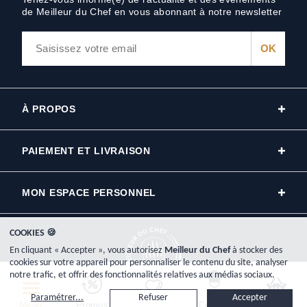
de Meilleur du Chef en vous abonnant à notre newsletter
À PROPOS
PAIEMENT ET LIVRAISON
MON ESPACE PERSONNEL
COOKIES 🍪
En cliquant « Accepter », vous autorisez
Meilleur du Chef
à stocker des
cookies sur votre appareil pour personnaliser le contenu du site, analyser
notre trafic, et offrir des fonctionnalités relatives aux médias sociaux.
Copyright © 2000-2026, www.meilleurduchef.com - Tous droits réservés.
Paramétrer...
Refuser
Accepter
Meilleur du Chef est l'enseigne commerciale de la société Plat-Net inscrite au registre du commerce RCS
Menu
Promos
Favoris
Compte
Panier