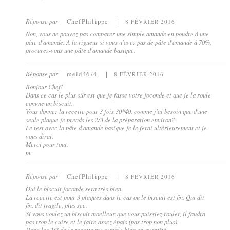
Réponse par
ChefPhilippe
8 FÉVRIER 2016
Non, vous ne pouvez pas comparer une simple amande en poudre à une
pâte d'amande. A la rigueur si vous n'avez pas de pâte d'amande à 70%,
procurez-vous une pâte d'amande basique.
Réponse par
meid4674
8 FÉVRIER 2016
Bonjour Chef!
Dans ce cas le plus sûr est que je fasse votre joconde et que je la roule
comme un biscuit.
Vous donnez la recette pour 3 fois 30*40, comme j'ai besoin que d'une
seule plaque je prends les 2/3 de la préparation environ?
Le test avec la pâte d'amande basique je le ferai ultérieurement et je
vous dirai.
Merci pour tout.
m.
Réponse par
ChefPhilippe
8 FÉVRIER 2016
Oui le biscuit joconde sera très bien.
La recette est pour 3 plaques dans le cas ou le biscuit est fin. Qui dit
fin, dit fragile, plus sec.
Si vous voulez un biscuit moelleux que vous puissiez rouler, il faudra
pas trop le cuire et le faire assez épais (pas trop non plus).
Donc les 2/3 de la recette me semble bien en quantité.