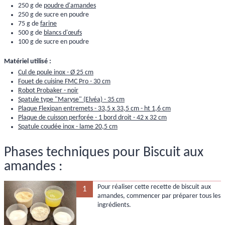
250 g de
poudre d'amandes
250 g de sucre en poudre
75 g de
farine
500 g de
blancs d'œufs
100 g de sucre en poudre
Matériel utilisé :
Cul de poule inox - Ø 25 cm
Fouet de cuisine FMC Pro - 30 cm
Robot Probaker - noir
Spatule type "Maryse" (Elvéa) - 35 cm
Plaque Flexipan entremets - 33,5 x 33,5 cm - ht 1,6 cm
Plaque de cuisson perforée - 1 bord droit - 42 x 32 cm
Spatule coudée inox - lame 20,5 cm
Phases techniques pour Biscuit aux
amandes :
Pour réaliser cette recette de biscuit aux
1
amandes, commencer par préparer tous les
ingrédients.