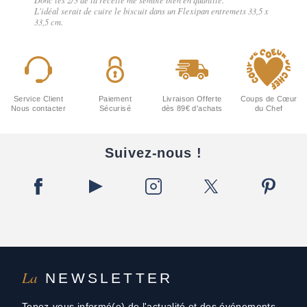
L'idéal serait de cuire le biscuit dans un Flexipan entremets 33,5 x
33,5 cm.
Service Client
Paiement
Livraison Offerte
Coups de Cœur
Nous contacter
Sécurisé
dès 89€ d'achats
du Chef
Suivez-nous !
La
NEWSLETTER
Tenez-vous informé(e) de l'actualité et des événements