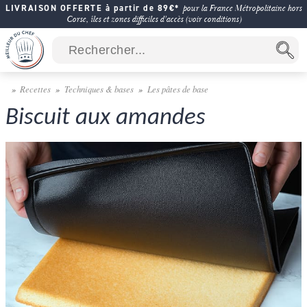
LIVRAISON OFFERTE à partir de 89€*
pour la France Métropolitaine hors
Corse, îles et zones difficiles d'accès (voir conditions)
Recettes
Techniques & bases
Les pâtes de base
Biscuit aux amandes