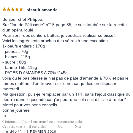
biscuit amande
Bonjour chef Philippe,
Sur "fou de Pâtisserie" n°15 page 85, je suis tombée sur la recette
d'un opéra roulé.
Pour sortir des sentiers battus, je voudrais réaliser ce biscuit.
Voici les ingrédients proches des vôtres à une exception:
1- oeufs entiers : 170g
- jaunes : 70g
- blancs : 115g
- sucre : 80g
- farinte T55: 115g
- PATES D AMANDES A 70% :245g
voilà ou le bas blesse je n'ai pas de pâte d'amande à 70% et pas le
temps matériel d'en trouver sur le net car je dois en disposer
mercredi.
Ma question: puis-je remplacer par un TPT, sans l'ajout classique du
beurre dans le joconde car j'ai peur que cela soit difficile à rouler?.
Merci pour vos bons conseils.
bonne journée
m.
0
internaute(s) sur
1
ont trouvé ce commentaire utile.
Cet avis vous a-t-il été utile?
Oui
Non
meid4674
8 FÉVRIER 2016