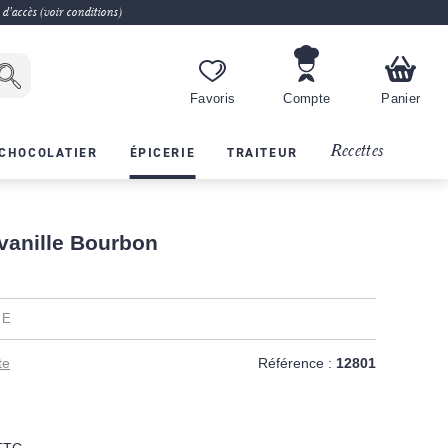
 d'accès (voir conditions)
Favoris
Compte
Panier
Recettes
CHOCOLATIER
ÉPICERIE
TRAITEUR
 vanille Bourbon
LE
te
Référence :
12801