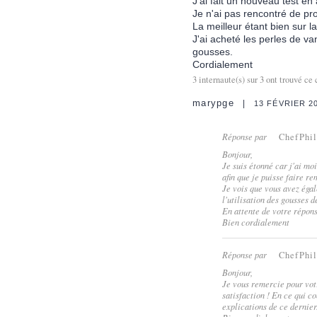
J'ai fait un nouveau test en
Je n'ai pas rencontré de pr
La meilleur étant bien sur l
J'ai acheté les perles de van
gousses.
Cordialement
3
internaute(s) sur
3
ont trouvé ce 
marypge
13 FÉVRIER 2
Réponse par
ChefPhi
Bonjour,
Je suis étonné car j'ai m
afin que je puisse faire re
Je vois que vous avez égal
l'utilisation des gousses 
En attente de votre répons
Bien cordialement
Réponse par
ChefPhi
Bonjour,
Je vous remercie pour votr
satisfaction ! En ce qui c
explications de ce dernier