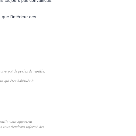
suis toujours pas convaincue.
 que l'intérieur des
tre pot de perles de vanille,
us qui êtes habituée à
vanille vous apportent
us vous tiendrons informé des