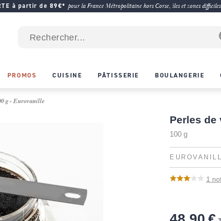
E à partir de 89€*
pour la France Métropolitaine hors Corse, îles et zones difficiles
PROMOS
CUISINE
PÂTISSERIE
BOULANGERIE
00 g - Eurovanille
Perles de
100 g
EUROVANIL
1
no
48,90 €