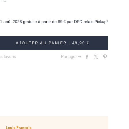
TTC
11 août 2026 gratuite à partir de
89 €
par DPD relais Pickup*
AJOUTER AU PANIER |
48,90 €
s favoris
Partager ➔
Louis François