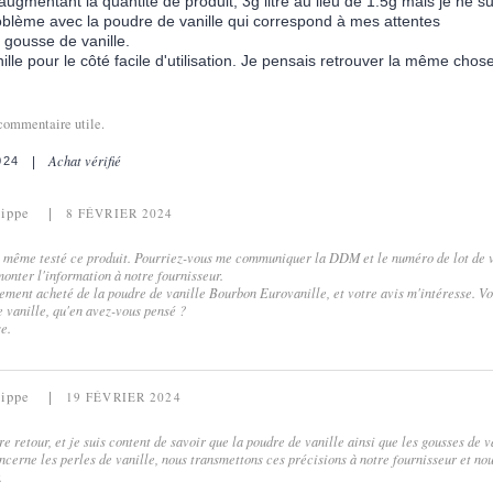
 augmentant la quantité de produit, 3g litre au lieu de 1.5g mais je ne 
oblème avec la poudre de vanille qui correspond à mes attentes
a gousse de vanille.
ille pour le côté facile d'utilisation. Je pensais retrouver la même chose
commentaire utile.
Achat vérifié
024
lippe
8 FÉVRIER 2024
oi même testé ce produit. Pourriez-vous me communiquer la DDM et le numéro de lot de vo
monter l'information à notre fournisseur.
ement acheté de la poudre de vanille Bourbon Eurovanille, et votre avis m'intéresse. Vo
de vanille, qu'en avez-vous pensé ?
e.
lippe
19 FÉVRIER 2024
e retour, et je suis content de savoir que la poudre de vanille ainsi que les gousses de 
oncerne les perles de vanille, nous transmettons ces précisions à notre fournisseur et no
.