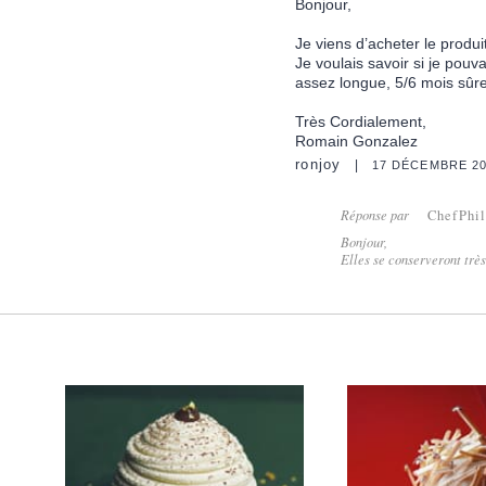
Bonjour,
Je viens d’acheter le produi
Je voulais savoir si je pouv
assez longue, 5/6 mois sûr
Très Cordialement,
Romain Gonzalez
ronjoy
17 DÉCEMBRE 2
Réponse par
ChefPhi
Bonjour,
Elles se conserveront très 