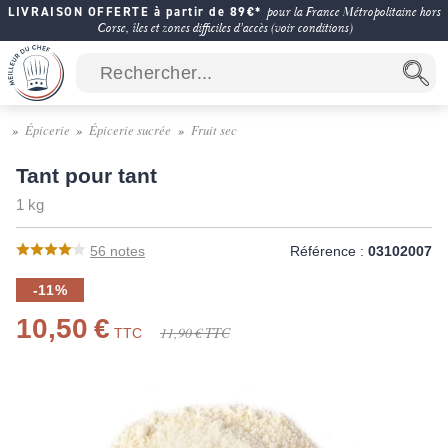
LIVRAISON OFFERTE à partir de 89€*
pour la France Métropolitaine hors
Corse, îles et zones difficiles d'accès (voir conditions)
Épicerie
Épicerie sucrée
Fruit sec
Tant pour tant
1 kg
56
notes
Référence :
03102007
-11%
10,50 €
11,90 €
TTC
TTC