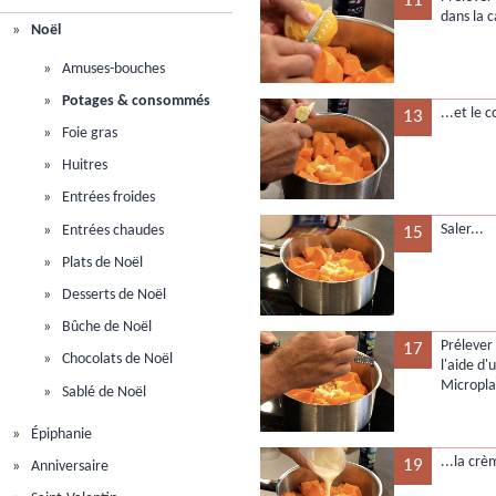
11
dans la c
Noël
Amuses-bouches
Potages & consommés
...et le
13
Foie gras
Huitres
Entrées froides
Saler...
Entrées chaudes
15
Plats de Noël
Desserts de Noël
Bûche de Noël
Prélever 
17
Chocolats de Noël
l'aide d'
Micropla
Sablé de Noël
Épiphanie
...la crè
19
Anniversaire