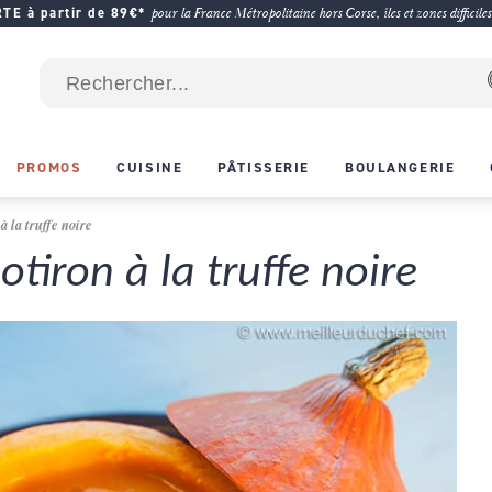
E à partir de 89€*
pour la France Métropolitaine hors Corse, îles et zones difficiles
PROMOS
CUISINE
PÂTISSERIE
BOULANGERIE
à la truffe noire
otiron à la truffe noire