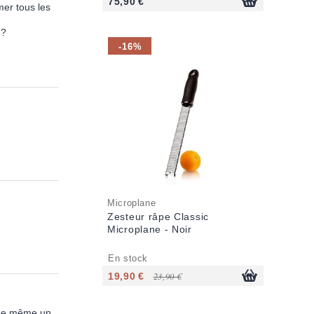
75,90 €
mer tous les
 ?
-16%
Microplane
Zesteur râpe Classic
Microplane - Noir
En stock
19,90 €
23,90 €
t de même un