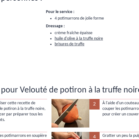
Pour le service :
4 potimarrons de jolie forme
Dressage :
crème fraîche épaisse
huile d'olive à la truffe noire
brisures de truffe
pour Velouté de potiron à la truffe noir
iser cette recette de
À l'aide d'un coutea
2
e potiron à la truffe noire,
couper les potimarro
r par préparer tous les
pour créer un couver
nts.
les potimarrons en soupière
Gratter un peu la pu
4