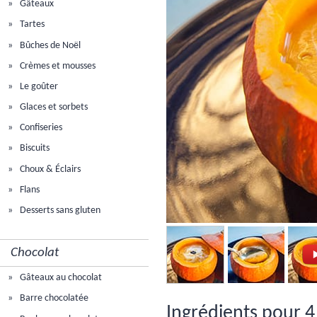
Gâteaux
Tartes
Bûches de Noël
Crèmes et mousses
Le goûter
Glaces et sorbets
Confiseries
Biscuits
Choux & Éclairs
Flans
Desserts sans gluten
Chocolat
Gâteaux au chocolat
Barre chocolatée
Ingrédients pour 4