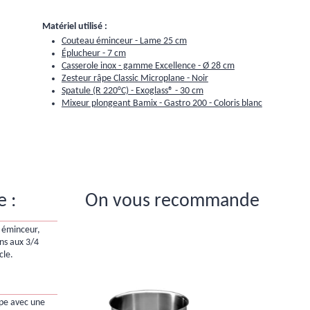
Matériel utilisé :
Couteau éminceur - Lame 25 cm
Éplucheur - 7 cm
Casserole inox - gamme Excellence - Ø 28 cm
Zesteur râpe Classic Microplane - Noir
Spatule (R 220°C) - Exoglass® - 30 cm
Mixeur plongeant Bamix - Gastro 200 - Coloris blanc
e :
On vous recommande
u éminceur,
ns aux 3/4
cle.
lpe avec une