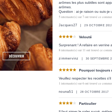
arômes les plus subtiles sont appa
arômes.
Question : ai-je raison ou suis-je
5
internaute(s) sur
7
ont trouvé ce comment
Jacques27
29 OCTOBRE 201
Velouté
Surprenant ! A refaire en verrine
8
internaute(s) sur
11
ont trouvé ce comme
zimmervinz
30 SEPTEMBRE 2
Pourquoi toujours 
Veuillez respecter les recettes s'il
1
internaute(s) sur
6
ont trouvé ce comment
nouna51
28 OCTOBRE 2017
Particulier
Il faut aimer le saler sucré, méla