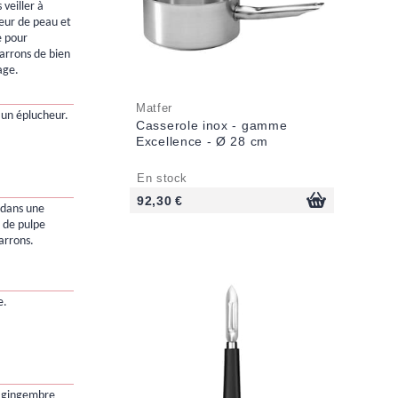
 veiller à
eur de peau et
e pour
arrons de bien
age.
Matfer
 un éplucheur.
Casserole inox - gamme
Excellence - Ø 28 cm
En stock
92,30 €
s dans une
u de pulpe
arrons.
e.
 gingembre