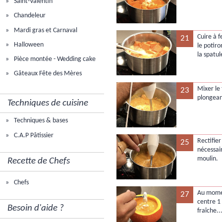
Saint-Valentin
Chandeleur
Mardi gras et Carnaval
Cuire à 
21
Halloween
le potiro
la spatul
Pièce montée - Wedding cake
Gâteaux Fête des Mères
Mixer le 
23
plongean
Techniques de cuisine
Techniques & bases
C.A.P Pâtissier
Rectifier
25
nécessair
moulin.
Recette de Chefs
Chefs
Au momen
27
centre 1
Besoin d'aide ?
fraîche..