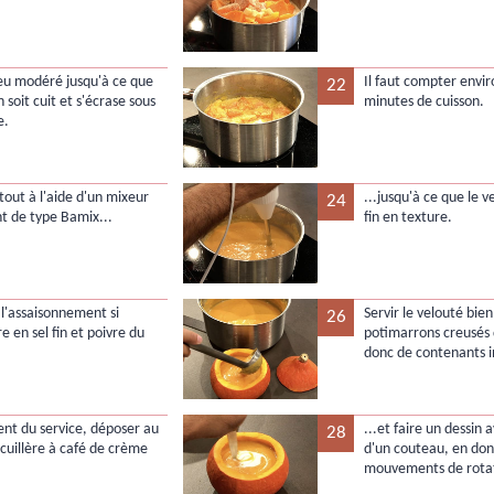
feu modéré jusqu'à ce que
Il faut compter envir
22
n soit cuit et s'écrase sous
minutes de cuisson.
e.
tout à l'aide d'un mixeur
...jusqu'à ce que le v
24
t de type Bamix...
fin en texture.
 l'assaisonnement si
Servir le velouté bie
26
e en sel fin et poivre du
potimarrons creusés 
donc de contenants i
t du service, déposer au
...et faire un dessin 
28
 cuillère à café de crème
d'un couteau, en don
.
mouvements de rotat