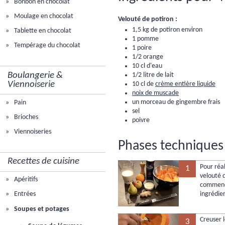
Bonbon en chocolat
Moulage en chocolat
Velouté de potiron :
1,5 kg de potiron environ
Tablette en chocolat
1 pomme
Tempérage du chocolat
1 poire
1/2 orange
10 cl d'eau
Boulangerie &
1/2 litre de lait
Viennoiserie
10 cl de
crème entière liquide
noix de muscade
un morceau de gingembre frais
Pain
sel
Brioches
poivre
Viennoiseries
Phases techniques 
Recettes de cuisine
Pour réal
1
velouté d
Apéritifs
commence
ingrédie
Entrées
Soupes et potages
Creuser 
3