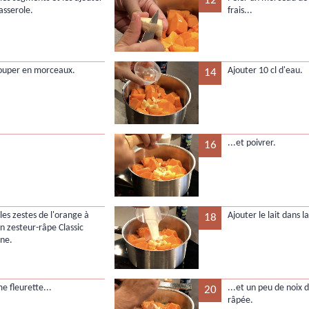
12
asserole.
frais...
 couper en morceaux.
Ajouter 10 cl d'eau.
14
...et poivrer.
16
les zestes de l'orange à
Ajouter le lait dans l
18
un zesteur-râpe Classic
ne.
me fleurette...
...et un peu de noix
20
râpée.