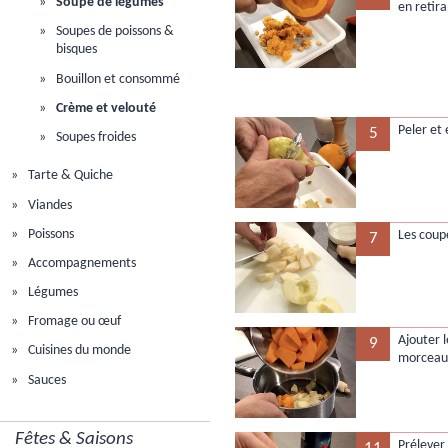
Soupe de légumes
en retira
Soupes de poissons &
bisques
Bouillon et consommé
Crème et velouté
Peler et 
5
Soupes froides
Tarte & Quiche
Viandes
Poissons
Les coup
7
Accompagnements
Légumes
Fromage ou œuf
Ajouter 
9
Cuisines du monde
morceau
Sauces
Fêtes & Saisons
Prélever