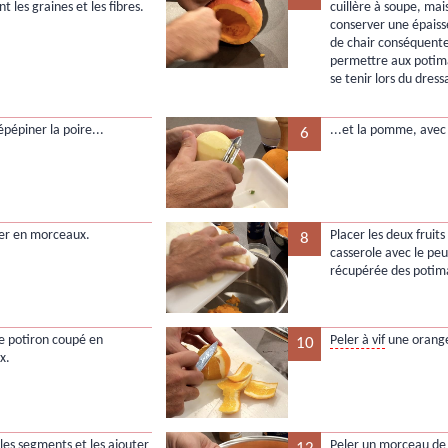
nt les graines et les fibres.
cuillère à soupe, mais
conserver une épaiss
de chair conséquent
permettre aux potim
se tenir lors du dress
épépiner la poire...
...et la pomme, avec
6
er en morceaux.
Placer les deux fruit
8
casserole avec le pe
récupérée des potim
le potiron coupé en
Peler à vif
une orang
10
x.
 les segments et les ajouter
Peler un morceau de