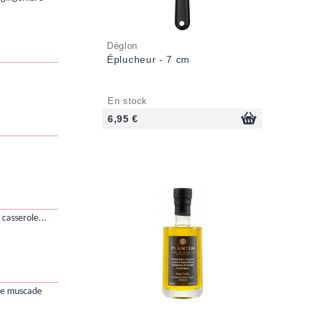
Déglon
Éplucheur - 7 cm
En stock
6,95 €
a casserole...
 de muscade