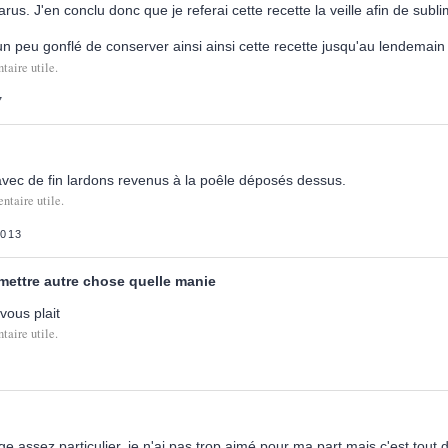
rus. J'en conclu donc que je referai cette recette la veille afin de subli
 un peu gonflé de conserver ainsi ainsi cette recette jusqu'au lendemain
aire utile.
7
 avec de fin lardons revenus à la poêle déposés dessus.
ntaire utile.
013
mettre autre chose quelle manie
 vous plait
aire utile.
nge assez particulier, je n'ai pas trop aimé pour ma part mais c'est tou