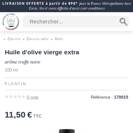
LIVRAISON OFFERTE à partir de 89€*
pour la France Métropolitaine hors
Corse, îles et zones difficiles d'accès (voir conditions)
Épicerie
Épicerie salée
Huile
Huile d'olive vierge extra
arôme truffe noire
100 ml
PLANTIN
0
note
Référence :
170015
11,50 €
TTC