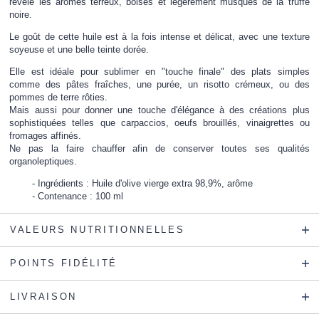
révèle les arômes terreux, boisés et légèrement musqués de la truffe
noire.
Le goût de cette huile est à la fois intense et délicat, avec une texture
soyeuse et une belle teinte dorée.
Elle est idéale pour sublimer en "touche finale" des plats simples
comme des pâtes fraîches, une purée, un risotto crémeux, ou des
pommes de terre rôties.
Mais aussi pour donner une touche d'élégance à des créations plus
sophistiquées telles que carpaccios, oeufs brouillés, vinaigrettes ou
fromages affinés.
Ne pas la faire chauffer afin de conserver toutes ses qualités
organoleptiques.
Ingrédients : Huile d'olive vierge extra 98,9%, arôme
Contenance : 100 ml
VALEURS NUTRITIONNELLES
POINTS FIDÉLITÉ
LIVRAISON