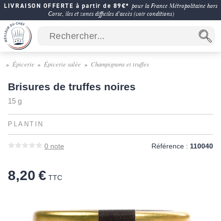
LIVRAISON OFFERTE à partir de 89€*
pour la France Métropolitaine hors
Corse, îles et zones difficiles d'accès (voir conditions)
Épicerie
Épicerie salée
Champignons et truffes
Brisures de truffes noires
15 g
PLANTIN
0
note
Référence :
110040
8,20 €
TTC