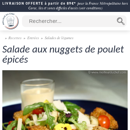
LIVRAISON OFFERTE à partir de 89€*
pour la France Métropolitaine hors
Corse, îles et zones difficiles d'accès (voir conditions)
Recettes
Entrées
Salades de légumes
Salade aux nuggets de poulet
épicés