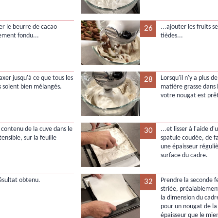
er le beurre de cacao
...ajouter les fruits 
26
ement fondu...
tièdes...
axer jusqu'à ce que tous les
Lorsqu'il n'y a plus d
28
 soient bien mélangés.
matière grasse dans 
votre nougat est prêt
e contenu de la cuve dans le
...et lisser à l'aide d
30
ensible, sur la feuille
spatule coudée, de f
une épaisseur réguliè
surface du cadre.
résultat obtenu.
Prendre la seconde f
32
striée, préalableme
la dimension du cadre
pour un nougat de l
épaisseur que le mien