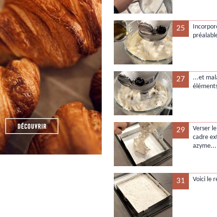
Incorpor
25
préalabl
...et mal
27
éléments
Verser l
29
cadre ext
azyme...
Voici le 
31