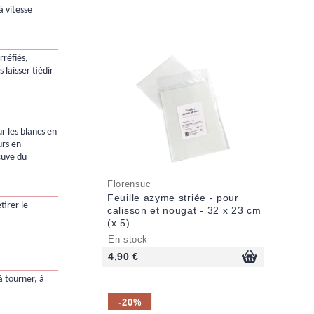
à vitesse
rréfiés,
s laisser tiédir
ur les blancs en
urs en
cuve du
Florensuc
Feuille azyme striée - pour
tirer le
calisson et nougat - 32 x 23 cm
(x 5)
En stock
4,90 €
à tourner, à
-20%