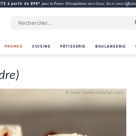
E à partir de 89€*
pour la France Métropolitaine hors Corse, îles et zones difficiles
PROMOS
CUISINE
PÂTISSERIE
BOULANGERIE
dre)