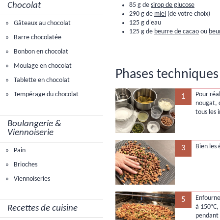
Chocolat
85 g de
sirop de glucose
290 g de
miel
(de votre choix)
125 g d'eau
Gâteaux au chocolat
125 g de
beurre de cacao
ou
beu
Barre chocolatée
Bonbon en chocolat
Moulage en chocolat
Phases techniques 
Tablette en chocolat
Pour réal
Tempérage du chocolat
1
nougat,
tous les 
Boulangerie &
Viennoiserie
Bien les 
3
Pain
Brioches
Viennoiseries
Enfourne
5
à 150°C, 
Recettes de cuisine
pendant 