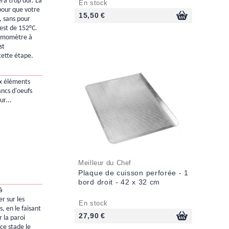
ra trop dur. La
En stock
pour que votre
15,50 €
, sans pour
est de 152°C.
hermomètre à
st
ette étape.
x éléments
ancs d'oeufs
ur...
Meilleur du Chef
Plaque de cuisson perforée - 1
bord droit - 42 x 32 cm
à
r sur les
En stock
, en le faisant
27,90 €
 la paroi
 ce stade le