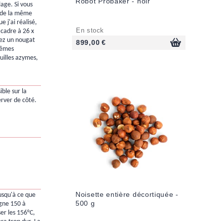
Robot Probaker - noir
age. Si vous
 de la même
e j'ai réalisé,
En stock
 cadre à 26 x
rez un nougat
899,00 €
mêmes
uilles azymes,
ible sur la
erver de côté.
Noisette entière décortiquée -
jusqu'à ce que
500 g
gne 150 à
er les 156°C,