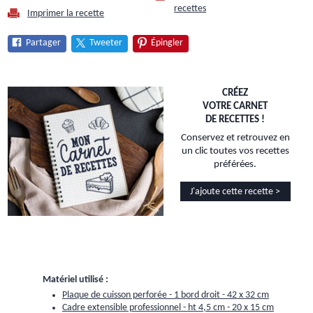
recettes
Imprimer la recette
Partager
Tweeter
Épingler
CRÉEZ
VOTRE CARNET
DE RECETTES !
Conservez et retrouvez en
un clic toutes vos recettes
préférées.
J'ajoute cette recette >
Matériel utilisé :
Plaque de cuisson perforée - 1 bord droit - 42 x 32 cm
Cadre extensible professionnel - ht 4,5 cm - 20 x 15 cm