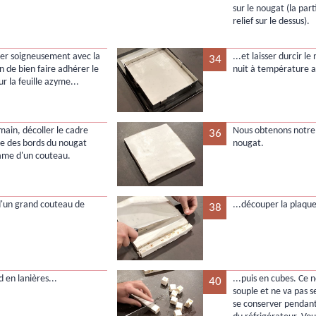
sur le nougat (la part
relief sur le dessus).
uer soigneusement avec la
...et laisser durcir l
34
n de bien faire adhérer le
nuit à température 
r la feuille azyme...
main, décoller le cadre
Nous obtenons notre
36
le des bords du nougat
nougat.
lame d'un couteau.
 d'un grand couteau de
...découper la plaque
38
.
d en lanières...
...puis en cubes. Ce 
40
souple et ne va pas se
se conserver pendant