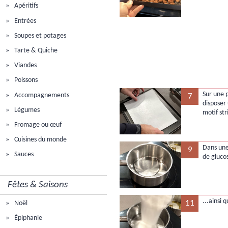
Apéritifs
Entrées
Soupes et potages
Tarte & Quiche
Viandes
Poissons
Sur une p
Accompagnements
7
disposer 
Légumes
motif str
Fromage ou œuf
Cuisines du monde
Dans une 
9
Sauces
de gluco
Fêtes & Saisons
...ainsi 
11
Noël
Épiphanie