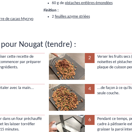
60 g de
pistaches entières émondées
Finition :
2
feuilles azyme striées
rre de cacao Mycryo
pour Nougat (tendre) :
iser cette recette de
Verser les fruits sec
2
 commencer par préparer
noisettes et pistache
ingrédients.
plaque de cuisson pe
étaler avec la main...
...de façon à ce qu'il
4
seule couche.
r dans un four préchauffé
Pendant ce temps, p
6
et les laisser torréfier
cadre à pâtisserie ex
15 minutes.
graisser la paroi inte