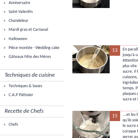
Anniversaire
Saint-Valentin
Chandeleur
Mardi gras et Carnaval
Halloween
Pièce montée - Wedding cake
En parall
13
jusqu'à 
Gâteaux Fête des Mères
Attentio
plus vit
sucre. Il
Techniques de cuisine
cuissons,
ingrédie
Techniques & bases
temps. Po
plaques d
C.A.P Pâtissier
sucre et
Recette de Chefs
...et les
15
qu'ils s
Chefs
le sucre 
Lorsque l
serrer av