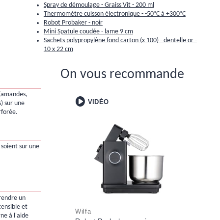
Spray de démoulage - Graiss'Vit - 200 ml
Thermomètre cuisson électronique - -50°C à +300°C
Robot Probaker - noir
Mini Spatule coudée - lame 9 cm
Sachets polypropylène fond carton (x 100) - dentelle or -
10 x 22 cm
On vous recommande
s (amandes,
VIDÉO
s) sur une
rforée.
s soient sur une
rendre un
tensible et
Wilfa
rne à l'aide