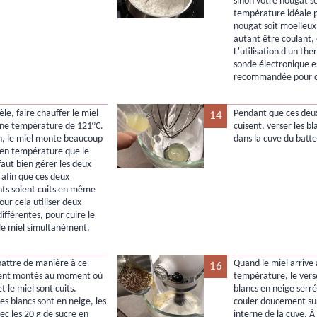
sinon votre nougat se
température idéale 
nougat soit moelleux
autant être coulant, 
L'utilisation d'un t
sonde électronique e
recommandée pour c
èle, faire chauffer le miel
Pendant que ces deu
14
une température de 121°C.
cuisent, verser les bl
n, le miel monte beaucoup
dans la cuve du batte
e en température que le
 faut bien gérer les deux
 afin que ces deux
nts soient cuits en même
ur cela utiliser deux
ifférentes, pour cuire le
 le miel simultanément.
 battre de manière à ce
Quand le miel arrive 
16
oient montés au moment où
température, le verse
et le miel sont cuits.
blancs en neige serrés
es blancs sont en neige, les
couler doucement sur
ec les 20 g de sucre en
interne de la cuve. À