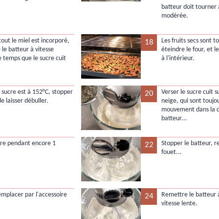
batteur doit tourner 
modérée.
out le miel est incorporé,
Les fruits secs sont to
18
 le batteur à vitesse
éteindre le four, et le
e temps que le sucre cuit
à l'intérieur.
.
 sucre est à 152°C, stopper
Verser le sucre cuit s
20
 le laisser débuller.
neige, qui sont toujo
mouvement dans la 
batteur...
ttre pendant encore 1
Stopper le batteur, re
22
fouet...
remplacer par l'accessoire
Remettre le batteur 
24
vitesse lente.