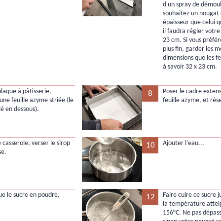
d'un spray de démoul
souhaitez un nougat
épaisseur que celui qu
il faudra régler votre
23 cm. Si vous préfé
plus fin, garder les 
dimensions que les fe
à savoir 32 x 23 cm.
laque à pâtisserie,
Poser le cadre extens
8
une feuille azyme striée (le
feuille azyme, et rés
ié en dessous).
casserole, verser le sirop
Ajouter l'eau...
10
se.
que le sucre en poudre.
Faire cuire ce sucre 
12
la température attei
156°C. Ne pas dépass