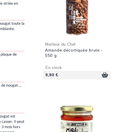
ie striée en
e nougat toute la
ambiante.
Meilleur du Chef
Amande décortiquée brute -
 plaque de
550 g
En stock
9,90 €
 de nougat...
nougat est
 casser. Il peut
 3 mois hors