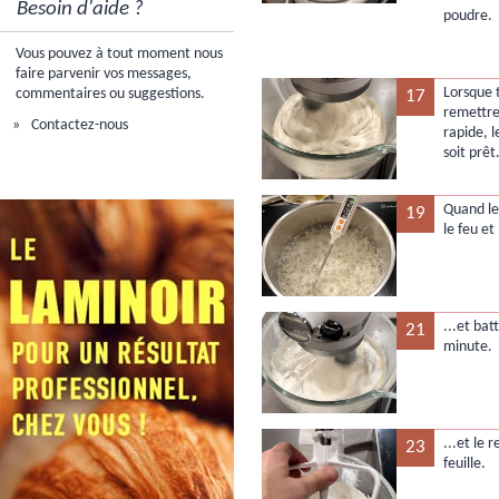
Besoin d'aide ?
poudre.
Vous pouvez à tout moment nous
faire parvenir vos messages,
Lorsque t
commentaires ou suggestions.
17
remettre
Contactez-nous
rapide, l
soit prêt
Quand le
19
le feu et
...et ba
21
minute.
...et le 
23
feuille.