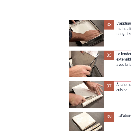
L'appliq
33
main, afi
nougat su
Le lende
35
extensib
avec la 
À l'aide
37
cuisine..
...d'abor
39