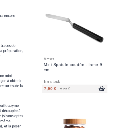
secs encore
e traces de
la préparation,
 !
Arcos
Mini Spatule coudée - lame 9
cm
'une mini
açon à obtenir
En stock
re sur toute la
7,90 €
9,90 €
euille azyme
nt découpée à
 (si vous optez
a même
), et la poser