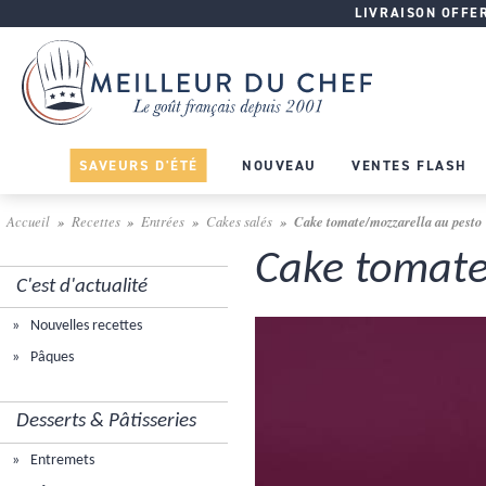
LIVRAISON OFFERT
SAVEURS D'ÉTÉ
NOUVEAU
VENTES FLASH
Accueil
Recettes
Entrées
Cakes salés
Cake tomate/mozzarella au pesto
Cake tomate
C'est d'actualité
Nouvelles recettes
Pâques
Desserts & Pâtisseries
Entremets