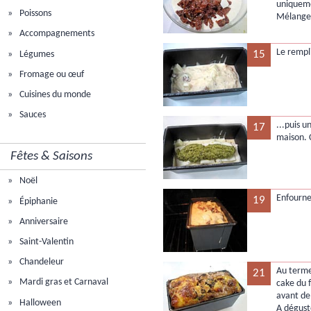
uniqueme
Poissons
Mélange
Accompagnements
Le rempl
15
Légumes
Fromage ou œuf
Cuisines du monde
Sauces
...puis 
17
maison. 
Fêtes & Saisons
Noël
Enfourne
19
Épiphanie
Anniversaire
Saint-Valentin
Chandeleur
Au terme 
21
Mardi gras et Carnaval
cake du f
avant de
Halloween
A dégus