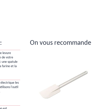
:
On vous recommande
le levure
e de votre
c une spatule
 farine et la
électrique les
ilisons l'outil
.
on est