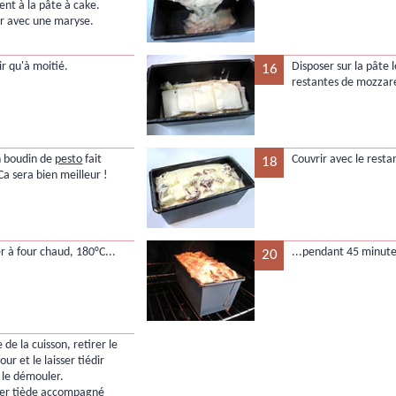
nt à la pâte à cake.
r avec une maryse.
ir qu'à moitié.
Disposer sur la pâte 
16
restantes de mozzare
un boudin de
pesto
fait
Couvrir avec le resta
18
Ca sera bien meilleur !
r à four chaud, 180°C...
...pendant 45 minute
20
de la cuisson, retirer le
our et le laisser tiédir
 le démouler.
ter tiède accompagné