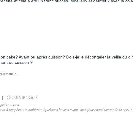
e recette et cela a été un franc succès. Moelleux et délicieux avec la co
on cake? Avant ou après cuisson? Dois-je le décongeler la veille du din
ment ou cuisson ?
aire utile.
20 JANVIER 2016
après cuisson.
ment à température ambiante (quelques heures avant) ou à four chaud (avant de le servir)