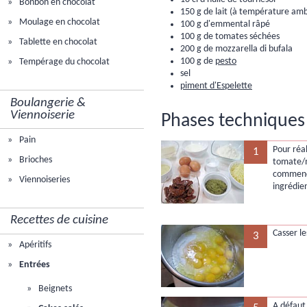
Bonbon en chocolat
150 g de lait (à température am
Moulage en chocolat
100 g d'emmental râpé
100 g de tomates séchées
Tablette en chocolat
200 g de mozzarella di bufala
100 g de
pesto
Tempérage du chocolat
sel
piment d'Espelette
Boulangerie &
Viennoiserie
Phases techniques
Pain
Pour réa
1
Brioches
tomate/m
commence
Viennoiseries
ingrédie
Recettes de cuisine
Casser le
3
Apéritifs
Entrées
Beignets
A défaut