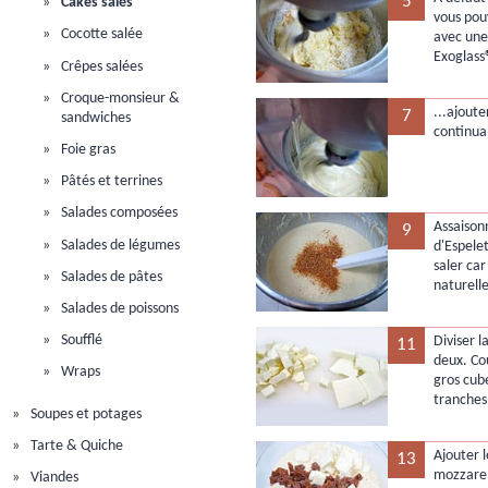
5
Cakes salés
vous pou
Cocotte salée
avec une
Exoglass
Crêpes salées
Croque-monsieur &
...ajoute
7
sandwiches
continuan
Foie gras
Pâtés et terrines
Salades composées
Assaison
9
Salades de légumes
d'Espelet
saler car
Salades de pâtes
naturell
Salades de poissons
Soufflé
Diviser 
11
deux. Co
Wraps
gros cub
tranches
Soupes et potages
Tarte & Quiche
Ajouter 
13
mozzarel
Viandes