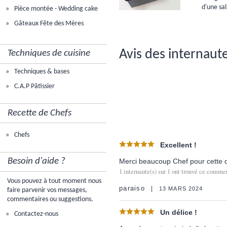
d'une sa
Pièce montée - Wedding cake
Gâteaux Fête des Mères
Avis des internaute
Techniques de cuisine
Techniques & bases
C.A.P Pâtissier
Recette de Chefs
Chefs
Excellent !
Besoin d'aide ?
Merci beaucoup Chef pour cette dél
1
internaute(s) sur
1
ont trouvé ce comment
Vous pouvez à tout moment nous
paraiso
13 MARS 2024
faire parvenir vos messages,
commentaires ou suggestions.
Un délice !
Contactez-nous