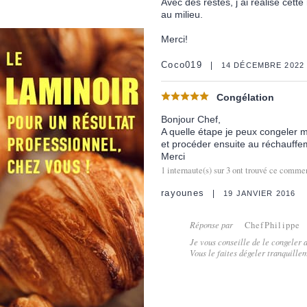
Avec des restes, j ai réalisé cett
au milieu.
Merci!
Coco019
14 DÉCEMBRE 2022
Congélation
Bonjour Chef,
A quelle étape je peux congeler m
et procéder ensuite au réchauffe
Merci
1
internaute(s) sur
3
ont trouvé ce comment
rayounes
19 JANVIER 2016
Réponse par
ChefPhilippe
Je vous conseille de le congeler 
Vous le faites dégeler tranquille