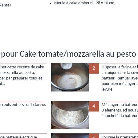
Moule à cake embouti - 28 x 10 cm
biante)
 pour Cake tomate/mozzarella au pesto 
liser cette recette de cake
Disposer la farine et 
2
ozzarella au pesto,
chimique dans la cuv
r par préparer tous les
batteur. Remuer ave
nts.
pour bien mélanger la
levure.
s œufs entiers sur la farine.
Mélanger au batteur 
4
3 éléments. Ici nous ut
"crochet" du batteur
 de batteur électrique,
Lorsque la préparati