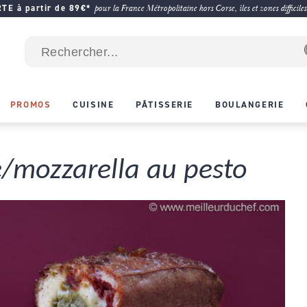
E à partir de 89€*
pour la France Métropolitaine hors Corse, îles et zones difficiles
PROMOS
CUISINE
PÂTISSERIE
BOULANGERIE
/mozzarella au pesto