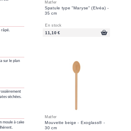
Matfer
Spatule type "Maryse" (Elvéa) -
35 cm
En stock
e râpé.
11,10 €
a sur le plan
grossièrement
ates séchées.
Matfer
un moule à cake
Mouvette beige - Exoglass® -
dhérent.
30 cm