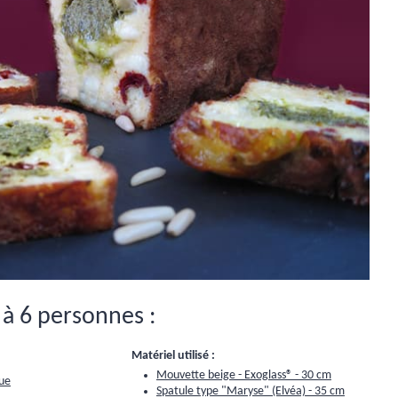
 à 6 personnes :
Matériel utilisé :
Mouvette beige - Exoglass® - 30 cm
que
Spatule type "Maryse" (Elvéa) - 35 cm