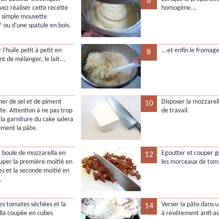
6
vez réaliser cette recette
homogène...
 simple mouvette
® ou d'une spatule en bois.
r l'huile petit à petit en
...et enfin le fromag
8
t de mélanger, le lait...
ner de sel et de piment
Disposer la mozzarell
10
te. Attention à ne pas trop
de travail.
 la garniture du cake salera
ement la pâte.
la boule de mozzarella en
Egoutter et couper 
12
uper la première moitié en
les morceaux de tom
es et la seconde moitié en
.
les tomates séchées et la
Verser la pâte dans 
14
la coupée en cubes
à revêtement anti-a