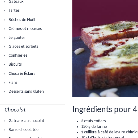
Gâteaux
Tartes
Bûches de Noël
Crèmes et mousses
Le goûter
Glaces et sorbets
Confiseries
Biscuits
Choux & Éclairs
Flans
Desserts sans gluten
Ingrédients pour 4
Chocolat
Gâteaux au chocolat
3 œufs entiers
150 g de farine
Barre chocolatée
1 cuillère à café de
levure chimi
10 cl d'huile de tournesol