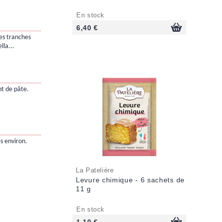
En stock
6,40 €
les tranches
lla...
nt de pâte.
s environ.
La Patelière
Levure chimique - 6 sachets de
11 g
En stock
1,10 €