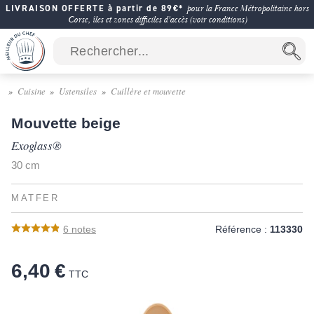
LIVRAISON OFFERTE à partir de 89€*
pour la France Métropolitaine hors
Corse, îles et zones difficiles d'accès (voir conditions)
Cuisine
Ustensiles
Cuillère et mouvette
Mouvette beige
Exoglass®
30 cm
MATFER
6
notes
Référence :
113330
6,40 €
TTC