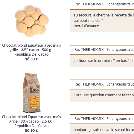
Re: THERMOMIX : Echangeons trucs,
au secours,je cherche la recette de 
qui peut m'aider?
merci d'avance.
Chocolat blond Équateur avec maïs
Re: THERMOMIX : Echangeons trucs,
grillé - 33% cacao - 500 g -
Republica Del Cacao
18,50 €
je clique sur le dernier n° en bas à d
Re: THERMOMIX : Echangeons trucs,
juste une question comment faites v
Chocolat blond Équateur avec maïs
Re: THERMOMIX : Echangeons trucs,
grillé - 33% cacao - 2,5 kg -
Republica Del Cacao
bonjour , je suis nouvelle sur ce f
80,90 €