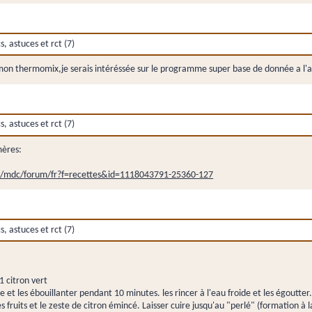
 astuces et rct (7)
 mon thermomix,je serais intéréssée sur le programme super base de donnée a l'a
 astuces et rct (7)
mères:
i/mdc/forum/fr?f=recettes&id=1118043791-25360-127
 astuces et rct (7)
1 citron vert
 et les ébouillanter pendant 10 minutes. les rincer à l'eau froide et les égoutter.P
es fruits et le zeste de citron émincé. Laisser cuire jusqu'au "perlé" (formation à l