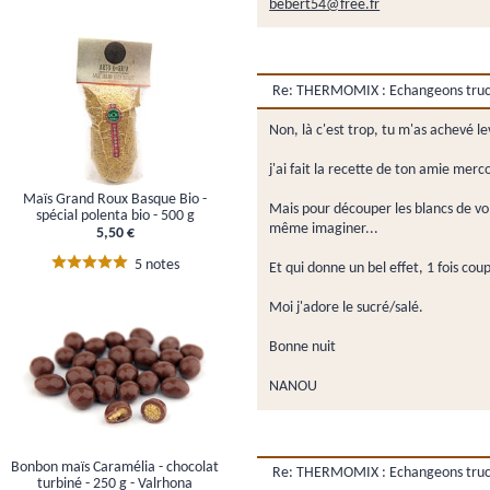
bebert54@free.fr
Re: THERMOMIX : Echangeons trucs,
Non, là c'est trop, tu m'as achevé l
j'ai fait la recette de ton amie merc
Maïs Grand Roux Basque Bio -
Mais pour découper les blancs de volai
spécial polenta bio - 500 g
même imaginer...
5,50 €
5 notes
Et qui donne un bel effet, 1 fois cou
Moi j'adore le sucré/salé.
Bonne nuit
NANOU
Bonbon maïs Caramélia - chocolat
Re: THERMOMIX : Echangeons trucs,
turbiné - 250 g - Valrhona