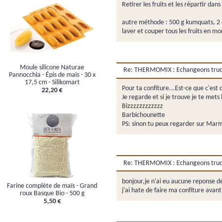
Retirer les fruits et les répartir dans
autre méthode : 500 g kumquats, 2 o
laver et couper tous les fruits en mo
Moule silicone Naturae
Re: THERMOMIX : Echangeons trucs,
Pannocchia - Épis de maïs - 30 x
17,5 cm - Silikomart
Pour ta confiture...Est-ce que c'es
22,20 €
Je regarde et si je trouve je te mets l
Bizzzzzzzzzzzz
Barbichounette
PS: sinon tu peux regarder sur Marm
Re: THERMOMIX : Echangeons trucs,
bonjour,je n'ai eu aucune reponse de
Farine complète de maïs - Grand
j'ai hate de faire ma confiture ava
roux Basque Bio - 500 g
5,50 €