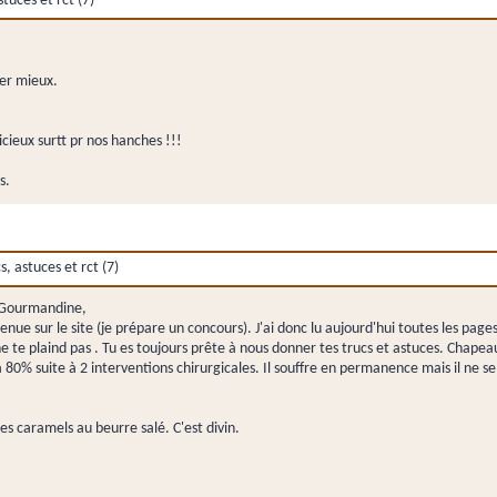
uces et rct (7)
er mieux.
cieux surtt pr nos hanches !!!
s.
 astuces et rct (7)
à Gourmandine,
venue sur le site (je prépare un concours). J'ai donc lu aujourd'hui toutes les 
e te plaind pas . Tu es toujours prête à nous donner tes trucs et astuces. Chapeau
0% suite à 2 interventions chirurgicales. Il souffre en permanence mais il ne se p
es caramels au beurre salé. C'est divin.