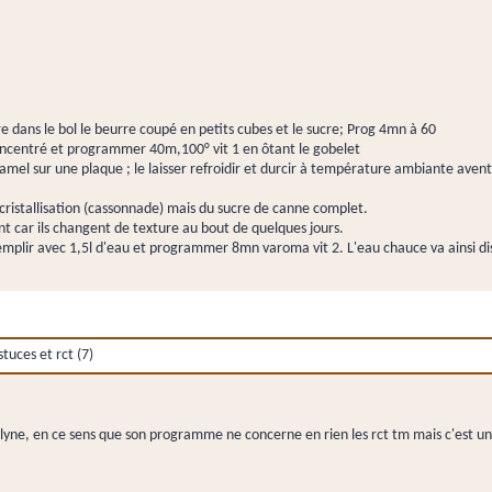
re dans le bol le beurre coupé en petits cubes et le sucre; Prog 4mn à 60
 concentré et programmer 40m,100° vit 1 en ôtant le gobelet
aramel sur une plaque ; le laisser refroidir et durcir à température ambiante aven
la cristallisation (cassonnade) mais du sucre de canne complet.
car ils changent de texture au bout de quelques jours.
 remplir avec 1,5l d'eau et programmer 8mn varoma vit 2. L'eau chauce va ainsi di
uces et rct (7)
lyne, en ce sens que son programme ne concerne en rien les rct tm mais c'est u