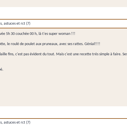
 astuces et rct (7)
evée 5h 30 couchée 00 h, là t'es super woman !!!
otte, le roulé de poulet aux pruneaux, avec ses rattes. Génial!!!!
lle fins, c'est pas évident du tout. Mais c'est une recette trés simple à faire. Ses
pé.
 astuces et rct (7)