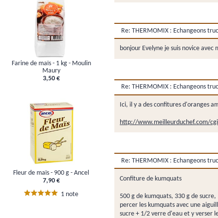
Re: THERMOMIX : Echangeons trucs,
bonjour Evelyne je suis novice avec
Farine de maïs - 1 kg - Moulin
Maury
3,50 €
Re: THERMOMIX : Echangeons trucs,
Ici, il y a des confitures d'oranges a
http://www.meilleurduchef.com/cg
Re: THERMOMIX : Echangeons trucs,
Fleur de maïs - 900 g - Ancel
Confiture de kumquats
7,90 €
1 note
500 g de kumquats, 330 g de sucre, 
percer les kumquats avec une aiguille
sucre + 1/2 verre d'eau et y verser l