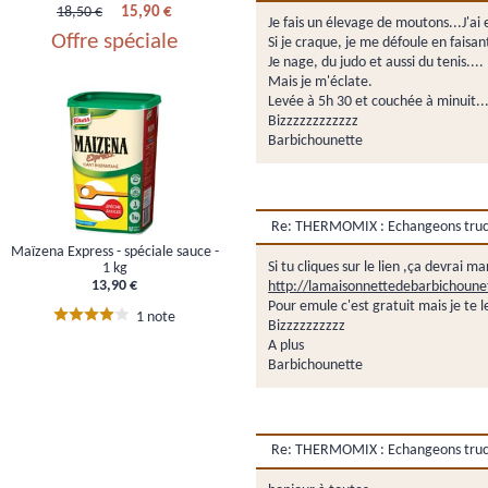
15,90 €
18,50 €
Je fais un élevage de moutons...J'ai 
Offre spéciale
Si je craque, je me défoule en faisant
Je nage, du judo et aussi du tenis....
Mais je m'éclate.
Levée à 5h 30 et couchée à minuit....I
Bizzzzzzzzzzzz
Barbichounette
Re: THERMOMIX : Echangeons trucs,
Maïzena Express - spéciale sauce -
Si tu cliques sur le lien ,ça devrai ma
1 kg
13,90 €
http://lamaisonnettedebarbichounet
Pour emule c'est gratuit mais je te le
1 note
Bizzzzzzzzzz
A plus
Barbichounette
Re: THERMOMIX : Echangeons trucs,