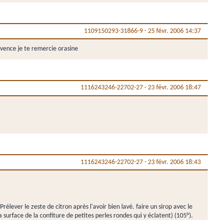
1109150293-31866-9
-
25 févr. 2006 14:37
vence je te remercie orasine
1116243246-22702-27
-
23 févr. 2006 18:47
1116243246-22702-27
-
23 févr. 2006 18:43
rélever le zeste de citron après l'avoir bien lavé. faire un sirop avec le
a surface de la confiture de petites perles rondes qui y éclatent) (105°).