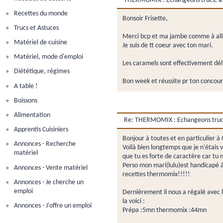
THERMOMIX : Echangeons trucs, ast
Recettes du monde
Bonsoir Frisette,
Trucs et Astuces
Merci bcp et ma jambe comme à all
Matériel de cuisine
Je suis de tt coeur avec ton mari.
Matériel, mode d'emploi
Les caramels sont effectivement déli
Diététique, régimes
Bon week et réussite pr ton concour
A table !
Boissons
Alimentation
Re: THERMOMIX : Echangeons trucs,
Apprentis Cuisiniers
Bonjour à toutes et en particulier 
Annonces - Recherche
Voilà bien longtemps que je n'étais 
matériel
que tu es forte de caractère car tu n
Perso mon mari(lulu)est handicapé à 8
Annonces - Vente matériel
recettes thermomix!!!!!
Annonces - Je cherche un
emploi
Dernièrement il nous a régalé avec l
la voici :
Annonces - J'offre un emploi
Prépa :5mn thermomix :44mn