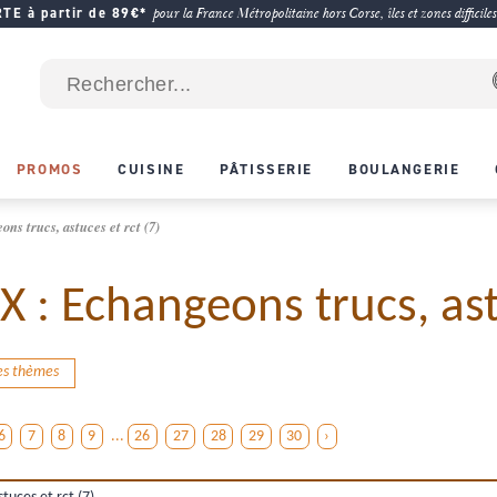
E à partir de 89€*
pour la France Métropolitaine hors Corse, îles et zones difficiles
PROMOS
CUISINE
PÂTISSERIE
BOULANGERIE
trucs, astuces et rct (7)
 Echangeons trucs, astu
des thèmes
6
7
8
9
...
26
27
28
29
30
›