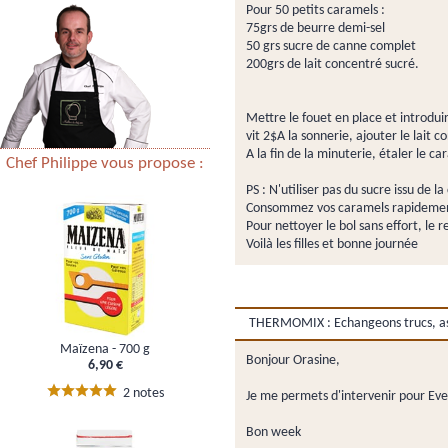
Pour 50 petits caramels :
75grs de beurre demi-sel
50 grs sucre de canne complet
200grs de lait concentré sucré.
Mettre le fouet en place et introdui
vit 2$A la sonnerie, ajouter le lait
A la fin de la minuterie, étaler le c
Chef Philippe vous propose :
PS : N'utiliser pas du sucre issu de 
Consommez vos caramels rapidement 
Pour nettoyer le bol sans effort, le
Voilà les filles et bonne journée
THERMOMIX : Echangeons trucs, ast
Maïzena - 700 g
Bonjour Orasine,
6,90 €
2 notes
Je me permets d'intervenir pour Eve
Bon week