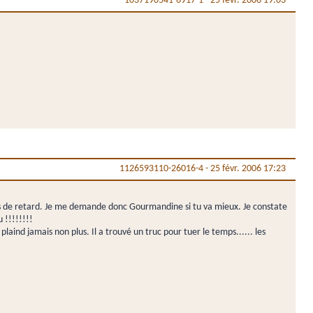
1037190541-6917-1
-
25 févr. 2006 19:03
1126593110-26016-4
-
25 févr. 2006 17:23
pages de retard. Je me demande donc Gourmandine si tu va mieux. Je constate
 !!!!!!!!
laind jamais non plus. Il a trouvé un truc pour tuer le temps...... les