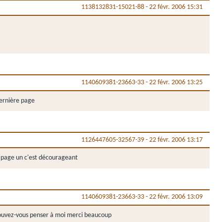
1138132831-15021-88
-
22 févr. 2006 15:31
1140609381-23663-33
-
22 févr. 2006 13:25
 dernière page
1126447605-32567-39
-
22 févr. 2006 13:17
n page un c'est décourageant
1140609381-23663-33
-
22 févr. 2006 13:09
z pouvez-vous penser à moi merci beaucoup