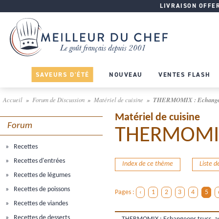
LIVRAISON OFFERT
SAVEURS D'ÉTÉ
NOUVEAU
VENTES FLASH
Accueil
Forum de Discussion
Matériel de cuisine
THERMOMIX : Echangeons 
Matériel de cuisine
Forum
THERMOMIX :
Recettes
Recettes d'entrées
Index de ce thème
Liste 
Recettes de légumes
Recettes de poissons
Pages :
‹
1
2
3
4
5
Recettes de viandes
Recettes de desserts