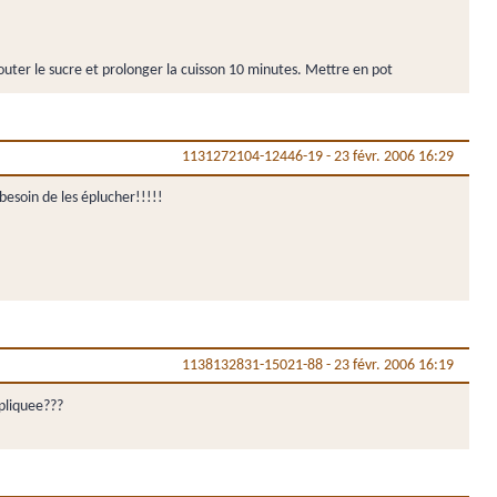
ajouter le sucre et prolonger la cuisson 10 minutes. Mettre en pot
1131272104-12446-19
-
23 févr. 2006 16:29
besoin de les éplucher!!!!!
1138132831-15021-88
-
23 févr. 2006 16:19
xpliquee???