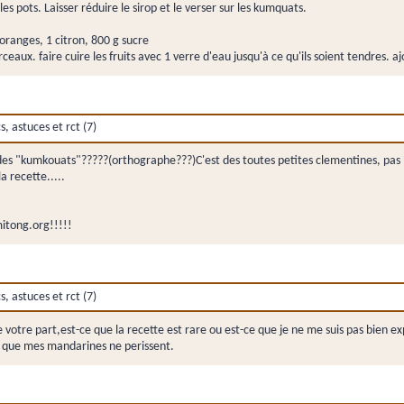
 les pots. Laisser réduire le sirop et le verser sur les kumquats.
ranges, 1 citron, 800 g sucre
rceaux. faire cuire les fruits avec 1 verre d'eau jusqu'à ce qu'ils soient tendres. 
 astuces et rct (7)
t des "kumkouats"?????(orthographe???)C'est des toutes petites clementines, pas 
a recette.....
itong.org!!!!!
 astuces et rct (7)
 votre part,est-ce que la recette est rare ou est-ce que je ne me suis pas bien e
nt que mes mandarines ne perissent.