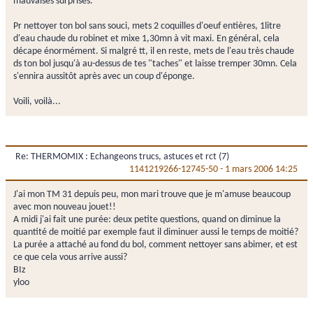
mauvaises surprises.
Pr nettoyer ton bol sans souci, mets 2 coquilles d'oeuf entières, 1litre
d'eau chaude du robinet et mixe 1,30mn à vit maxi. En général, cela
décape énormément. Si malgré tt, il en reste, mets de l'eau très chaude
ds ton bol jusqu'à au-dessus de tes "taches" et laisse tremper 30mn. Cela
s'ennira aussitôt après avec un coup d'éponge.
Voili, voilà...
Re: THERMOMIX : Echangeons trucs, astuces et rct (7)
1141219266-12745-50
-
1 mars 2006 14:25
J'ai mon TM 31 depuis peu, mon mari trouve que je m'amuse beaucoup
avec mon nouveau jouet!!
A midi j'ai fait une purée: deux petite questions, quand on diminue la
quantité de moitié par exemple faut il diminuer aussi le temps de moitié?
La purée a attaché au fond du bol, comment nettoyer sans abimer, et est
ce que cela vous arrive aussi?
BIz
yloo