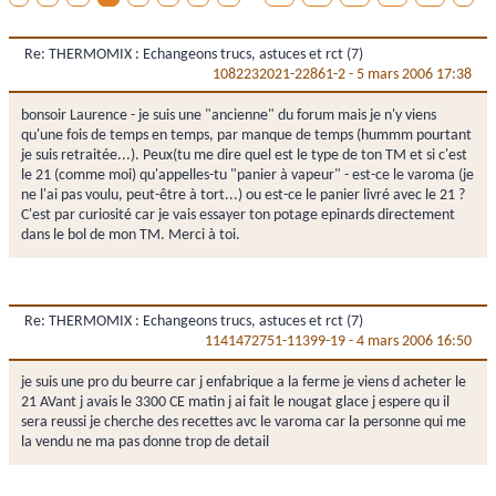
Re: THERMOMIX : Echangeons trucs, astuces et rct (7)
1082232021-22861-2
-
5 mars 2006 17:38
bonsoir Laurence - je suis une "ancienne" du forum mais je n'y viens
qu'une fois de temps en temps, par manque de temps (hummm pourtant
je suis retraitée...). Peux(tu me dire quel est le type de ton TM et si c'est
le 21 (comme moi) qu'appelles-tu "panier à vapeur" - est-ce le varoma (je
ne l'ai pas voulu, peut-être à tort...) ou est-ce le panier livré avec le 21 ?
C'est par curiosité car je vais essayer ton potage epinards directement
dans le bol de mon TM. Merci à toi.
Re: THERMOMIX : Echangeons trucs, astuces et rct (7)
1141472751-11399-19
-
4 mars 2006 16:50
je suis une pro du beurre car j enfabrique a la ferme je viens d acheter le
21 AVant j avais le 3300 CE matin j ai fait le nougat glace j espere qu il
sera reussi je cherche des recettes avc le varoma car la personne qui me
la vendu ne ma pas donne trop de detail