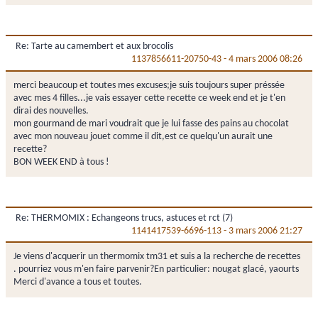
Re: Tarte au camembert et aux brocolis
1137856611-20750-43
-
4 mars 2006 08:26
merci beaucoup et toutes mes excuses;je suis toujours super préssée
avec mes 4 filles...je vais essayer cette recette ce week end et je t'en
dirai des nouvelles.
mon gourmand de mari voudrait que je lui fasse des pains au chocolat
avec mon nouveau jouet comme il dit,est ce quelqu'un aurait une
recette?
BON WEEK END à tous !
Re: THERMOMIX : Echangeons trucs, astuces et rct (7)
1141417539-6696-113
-
3 mars 2006 21:27
Je viens d'acquerir un thermomix tm31 et suis a la recherche de recettes
. pourriez vous m'en faire parvenir?En particulier: nougat glacé, yaourts
Merci d'avance a tous et toutes.