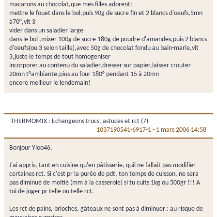
macarons au chocolat,que mes filles adorent:
mettre le fouet dans le bol,puis 90g de sucre fin et 2 blancs d'oeufs,5mn
à70°,vit 3
vider dans un saladier large
dans le bol ,mixer 100g de sucre 180g de poudre d'amandes,puis 2 blancs
d'oeufs(ou 3 selon taille),avec 50g de chocolat fondu au bain-marie,vit
3,juste le temps de tout homogeniser
incorporer au contenu du saladier,dresser sur papier,laisser crouter
20mn t°ambiante,pius au four 180° pendant 15 à 20mn
encore meilleur le lendemain!
THERMOMIX : Echangeons trucs, astuces et rct (7)
1037190541-6917-1
-
1 mars 2006 14:58
Bonjour Yloo46,
J'ai appris, tant en cuisine qu'en pâtisserie, quil ne fallait pas modifier
certaines rct. Si c'est pr la purée de pdt, ton temps de cuisson, ne sera
pas diminué de moitié (mm à la casserole) si tu cuits 1kg ou 500gr !!! A
toi de juger pr telle ou telle rct.
Les rct de pains, brioches, gâteaux ne sont pas à diminuer : au risque de