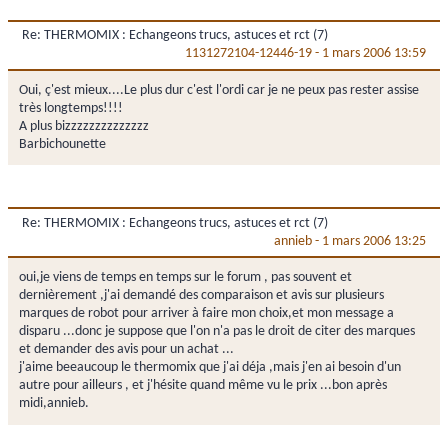
Re: THERMOMIX : Echangeons trucs, astuces et rct (7)
1131272104-12446-19
-
1 mars 2006 13:59
Oui, ç'est mieux....Le plus dur c'est l'ordi car je ne peux pas rester assise
très longtemps!!!!
A plus bizzzzzzzzzzzzzz
Barbichounette
Re: THERMOMIX : Echangeons trucs, astuces et rct (7)
annieb
-
1 mars 2006 13:25
oui,je viens de temps en temps sur le forum , pas souvent et
dernièrement ,j'ai demandé des comparaison et avis sur plusieurs
marques de robot pour arriver à faire mon choix,et mon message a
disparu ...donc je suppose que l'on n'a pas le droit de citer des marques
et demander des avis pour un achat ...
j'aime beeaucoup le thermomix que j'ai déja ,mais j'en ai besoin d'un
autre pour ailleurs , et j'hésite quand même vu le prix ...bon après
midi,annieb.