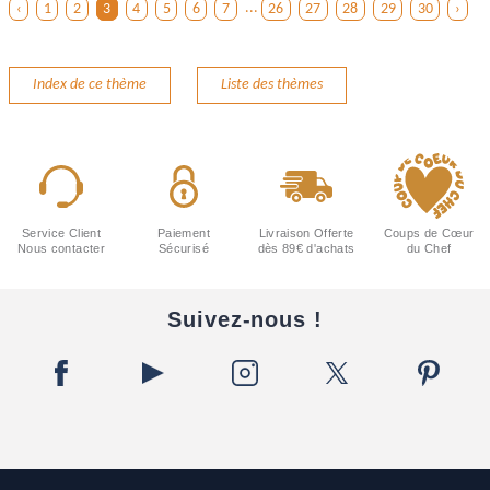
‹
1
2
3
4
5
6
7
...
26
27
28
29
30
›
Index de ce thème
Liste des thèmes
Service Client
Paiement
Livraison Offerte
Coups de Cœur
Nous contacter
Sécurisé
dès 89€ d'achats
du Chef
Suivez-nous !