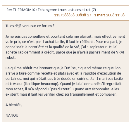
Re: THERMOMIX : Echangeons trucs, astuces et rct (7)
1137588858-30838-27
-
1 mars 2006 11:38
Tu es déjà venu sur ce forum ?
Je ne suis pas conseillère et pourtant cela me plairait, mais effectivement
vu le prix, ce n'est pas 1 achat facile, il faut le réfléchir. Pour ma part, je
connaissait la notoriété et la qualité de la Sté, j'ai 1 aspirateur. Je l'ai
acheté rapidemment à crédit, parce que je n'avais pas vraiment de VRAI
robot.
Ce qui me séduit maintenant que je l'utilise, c quand même ce que l'on
arrive à faire comme recette et plats avec et la rapidité d'éxécution de
certaines, moi qui n'était pas trés douée en cuisine. J'ai 1 mari pas facile
et trés dur (il critique beaucoup). Quand je lui ai demandé s'il regrettait
mon achat, il m'a répondu "pas du tout". Quand aux économies, elles
existent mais il faut les vérifier chez soi tranquillement et comparer.
A bientôt,
NANOU