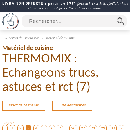
LIVRAISON OFFERTE à partir de 89€*
pour la France Métropolitaine hors
Corse, îles et zones difficiles d'accès (voir conditions)
Forum de Discussion
Matériel de cuisine
Matériel de cuisine
THERMOMIX :
Echangeons trucs,
astuces et rct (7)
Index de ce thème
Liste des thèmes
Pages :
‹
1
2
3
4
5
6
7
...
26
27
28
29
30
›