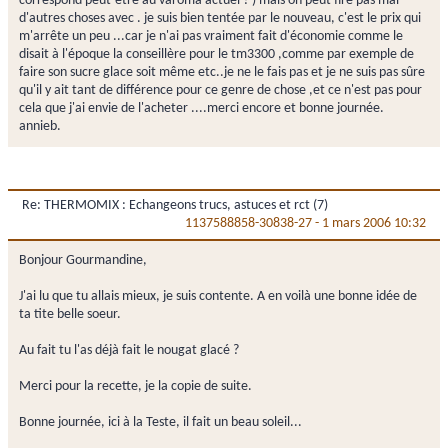
correspond peut-être au varoma actuel ? ) mais on peut fire pas mal
d'autres choses avec . je suis bien tentée par le nouveau, c'est le prix qui
m'arrête un peu ...car je n'ai pas vraiment fait d'économie comme le
disait à l'époque la conseillère pour le tm3300 ,comme par exemple de
faire son sucre glace soit même etc..je ne le fais pas et je ne suis pas sûre
qu'il y ait tant de différence pour ce genre de chose ,et ce n'est pas pour
cela que j'ai envie de l'acheter ....merci encore et bonne journée.
annieb.
Re: THERMOMIX : Echangeons trucs, astuces et rct (7)
1137588858-30838-27
-
1 mars 2006 10:32
Bonjour Gourmandine,
J'ai lu que tu allais mieux, je suis contente. A en voilà une bonne idée de
ta tite belle soeur.
Au fait tu l'as déjà fait le nougat glacé ?
Merci pour la recette, je la copie de suite.
Bonne journée, ici à la Teste, il fait un beau soleil...