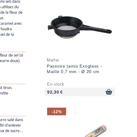
mi sel) dans
 utilisez du
de la fleur de
ous
 caramel avec
l faudra
sel de la
leur de sel (si
Matfer
beurre doux).
Passoire tamis Exoglass -
Maille 0,7 mm - Ø 20 cm
En stock
st brun,
92,30 €
rette
-12%
urre salé dans
fin d'enlever
ux de sucre...