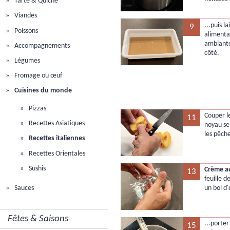
Tarte & Quiche
Viandes
...puis l
9
Poissons
alimenta
ambiante
Accompagnements
côté.
Légumes
Fromage ou œuf
Cuisines du monde
Pizzas
Couper l
11
Recettes Asiatiques
noyau se
les pêch
Recettes italiennes
Recettes Orientales
Sushis
Crème a
13
feuille d
un bol d'
Sauces
Fêtes & Saisons
...porter
15