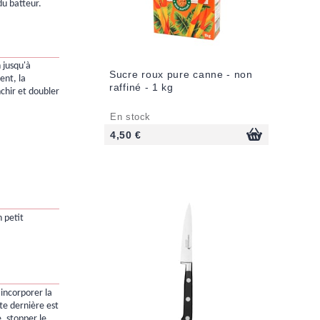
du batteur.
 jusqu'à
Sucre roux pure canne - non
ent, la
raffiné - 1 kg
chir et doubler
En stock
4,50 €
n petit
incorporer la
te dernière est
, stopper le