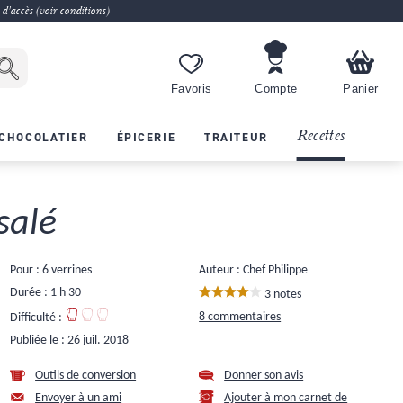
 d'accès (voir conditions)
Favoris
Compte
Panier
Recettes
CHOCOLATIER
ÉPICERIE
TRAITEUR
salé
Pour : 6 verrines
Auteur : Chef Philippe
Durée : 1 h 30
3 notes
8 commentaires
Difficulté :
Publiée le :
26 juil. 2018
Outils de conversion
Donner son avis
Envoyer à un ami
Ajouter à mon carnet de