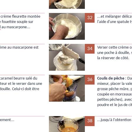
a crème fleurette montée
...et mélanger délic
32
 fouettée souple sur
l'aide d'une spatule 
l
au mascarpone...
rème au mascarpone est
Verser cette crème 
34
une poche à douille, s
la réserver de côté.
 caramel beurre salé du
Coulis de pêche
: Da
36
ateur et le verser dans une
mixeur, placer la val
ouille. Celui-ci doit être
grosse pêche mûre, p
coupée en morceaux
petites pêches), avec
poudre et le jus de ci
nement...
...jusqu'à l'obtentio
38