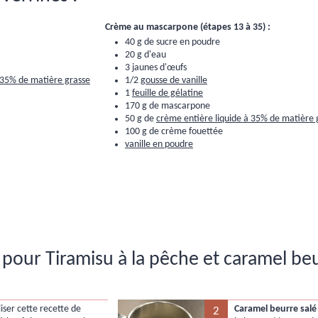
Crème au mascarpone (étapes 13 à 35) :
40 g de sucre en poudre
20 g d'eau
3 jaunes d'œufs
 35% de matière grasse
1/2
gousse de vanille
1
feuille de gélatine
170 g de mascarpone
50 g de
crème entière liquide à 35% de matière 
100 g de crème fouettée
vanille en poudre
pour Tiramisu à la pêche et caramel be
iser cette recette de
Caramel beurre salé 
2