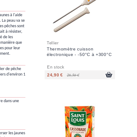
aunes à l'aide
. La peau va se
les pêches sont
it à résister,
té de les
 manière que
Tellier
es pour leur
Thermomètre cuisson
sément.
électronique - -50°C à +300°C
En stock
ier de pêche
iers d'environ 1
24,90 €
28,50 €
cre dans une
rser les jaunes