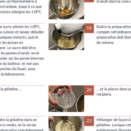
avec un thermomètre à
d'oeufs dans la cuve 
ectronique, jusqu'à ce que
rature atteigne les 118°C.
e sucre atteint les 118°C,
Battre la préparation
18
a cuisson et laisser débuller
complet refroidissem
quelques instants, puis le
préparation doit blan
r les jaunes en
de volume.
t. Le sucre doit être
 les jaunes d'oeufs, en le
ouler sur les parois internes
ve du batteur, et non pas
branches du fouet, pour
s éclaboussures.
la gélatine...
...et la placer dans u
20
récipient.
dre la gélatine dans un
Mélanger de façon à 
22
cro-ondes, et la verser
gélatine. Lorsque cet
 préparation précédemment
entièrement dissoute