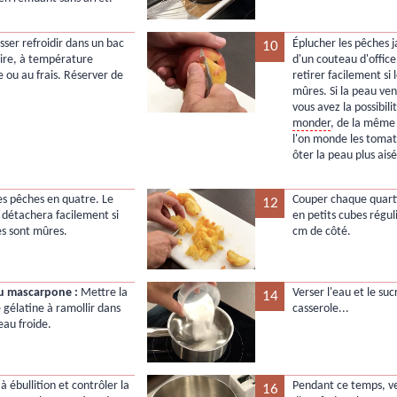
aisser refroidir dans un bac
Éplucher les pêches j
10
ire, à température
d'un couteau d'office
 ou au frais. Réserver de
retirer facilement si 
mûres. Si la peau vena
vous avez la possibili
monder
, de la même
l'on monde les tomat
ôter la peau plus ai
es pêches en quatre. Le
Couper chaque quart
12
 détachera facilement si
en petits cubes régul
es sont mûres.
cm de côté.
u mascarpone :
Mettre la
Verser l'eau et le su
14
e gélatine à ramollir dans
casserole...
eau froide.
 à ébullition et contrôler la
Pendant ce temps, ve
16