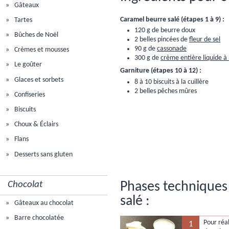
Gâteaux
Caramel beurre salé (étapes 1 à 9) :
Tartes
120 g de beurre doux
Bûches de Noël
2 belles pincées de
fleur de sel
90 g de
cassonade
Crèmes et mousses
300 g de
crème entière liquide à
Le goûter
Garniture (étapes 10 à 12) :
Glaces et sorbets
8 à 10 biscuits à la cuillère
2 belles pêches mûres
Confiseries
Biscuits
Choux & Éclairs
Flans
Desserts sans gluten
Chocolat
Phases techniques 
salé :
Gâteaux au chocolat
Barre chocolatée
Pour réal
1