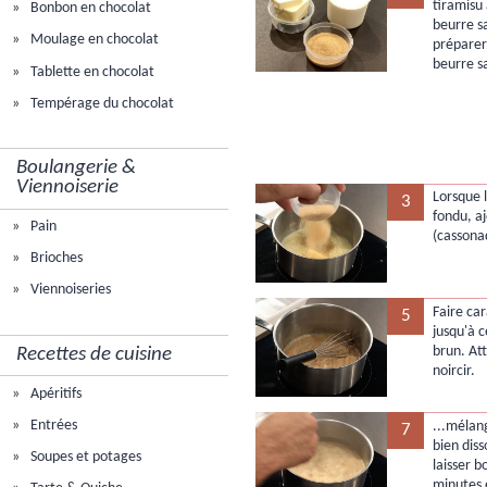
tiramisu
Bonbon en chocolat
beurre s
Moulage en chocolat
préparer
beurre s
Tablette en chocolat
Tempérage du chocolat
Boulangerie &
Viennoiserie
Lorsque 
3
fondu, aj
Pain
(cassona
Brioches
Viennoiseries
Faire ca
5
jusqu'à 
brun. Att
Recettes de cuisine
noircir.
Apéritifs
Entrées
...mélan
7
bien dis
Soupes et potages
laisser b
minutes 