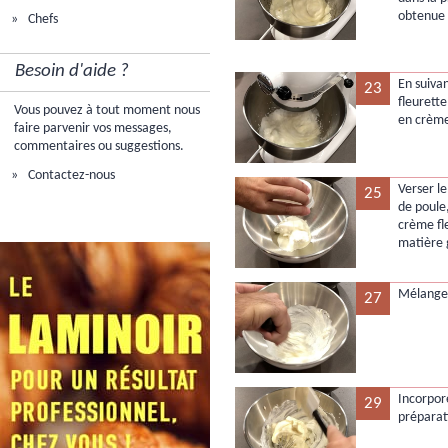
obtenue 
Chefs
Besoin d'aide ?
En suiva
23
fleurett
Vous pouvez à tout moment nous
en crème
faire parvenir vos messages,
commentaires ou suggestions.
Contactez-nous
Verser l
25
de poule,
crème fl
matière 
Mélanger
27
Incorpor
29
préparat