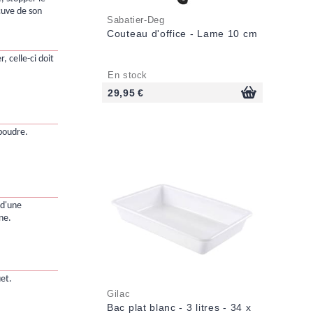
 cuve de son
Sabatier-Deg
Couteau d'office - Lame 10 cm
r, celle-ci doit
En stock
29,95 €
 poudre.
 d'une
ne.
et.
Gilac
Bac plat blanc - 3 litres - 34 x