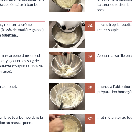
(appelée pâte à bombe).
batteur et retirer la
socle.
nt, monter la crème
...sans trop la fouette
24
e (à 35% de matière grasse)
rester souple.
 fouettée...
e mascarpone dans un cul
Ajouter la vanille en
26
 et y ajouter les 50 g de
eurette (toujours à 35% de
grasse).
 au fouet...
...jusqu'à l'obtention
28
préparation homogè
er la pâte à bombe dans la
...et mélanger au fou
30
ion au mascarpone...