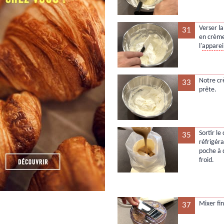
Verser l
31
en crème
l'
apparei
Notre c
33
prête.
Sortir le
35
réfrigér
poche à d
froid.
Mixer fi
37