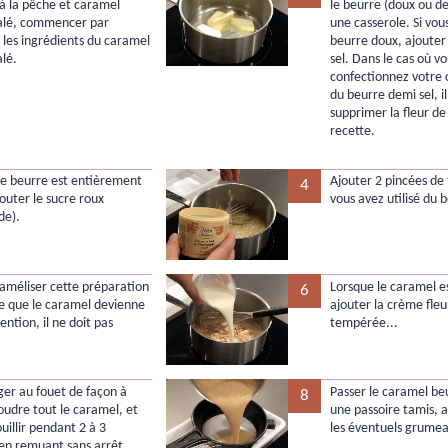
 à la pêche et caramel
le beurre (doux ou de
alé, commencer par
une casserole. Si vous
 les ingrédients du caramel
beurre doux, ajouter 
alé.
sel. Dans le cas où v
confectionnez votre
du beurre demi sel, i
supprimer la fleur de 
recette.
le beurre est entièrement
Ajouter 2 pincées de f
4
outer le sucre roux
vous avez utilisé du 
de).
raméliser cette préparation
Lorsque le caramel e
6
ce que le caramel devienne
ajouter la crème fleu
ention, il ne doit pas
tempérée...
ger au fouet de façon à
Passer le caramel be
8
soudre tout le caramel, et
une passoire tamis, a
ouillir pendant 2 à 3
les éventuels grumea
en remuant sans arrêt.