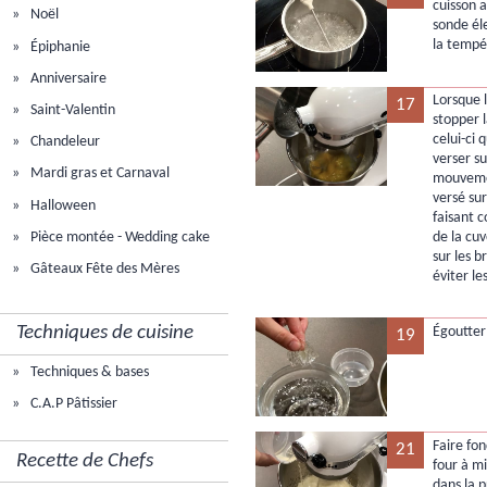
cuisson 
Noël
sonde él
la tempé
Épiphanie
Anniversaire
Lorsque l
17
Saint-Valentin
stopper l
celui-ci 
Chandeleur
verser su
Mardi gras et Carnaval
mouvemen
versé sur
Halloween
faisant c
Pièce montée - Wedding cake
de la cu
sur les 
Gâteaux Fête des Mères
éviter le
Techniques de cuisine
Égoutter 
19
Techniques & bases
C.A.P Pâtissier
Faire fon
21
Recette de Chefs
four à mi
dans la