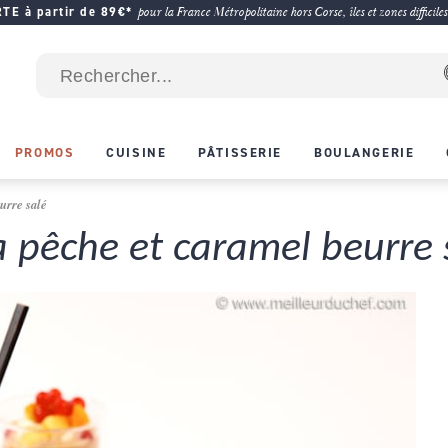
E à partir de 89€*
pour la France Métropolitaine hors Corse, îles et zones difficiles
PROMOS
CUISINE
PÂTISSERIE
BOULANGERIE
urre salé
a pêche et caramel beurre 