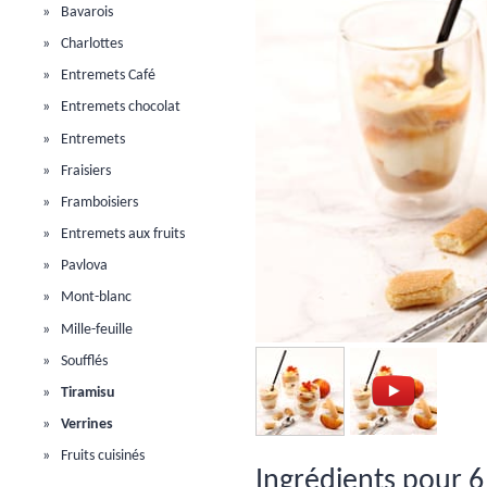
Bavarois
Charlottes
Entremets Café
Entremets chocolat
Entremets
Fraisiers
Framboisiers
Entremets aux fruits
Pavlova
Mont-blanc
Mille-feuille
Soufflés
Tiramisu
Verrines
Fruits cuisinés
Ingrédients pour 6 