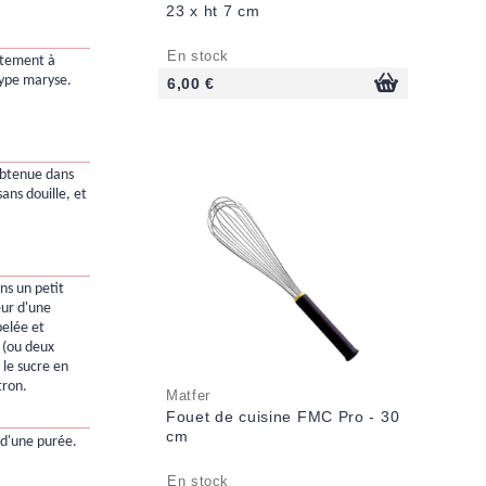
23 x ht 7 cm
En stock
atement à
type maryse.
6,00 €
obtenue dans
ans douille, et
ns un petit
eur d'une
elée et
 (ou deux
 le sucre en
tron.
Matfer
Fouet de cuisine FMC Pro - 30
cm
n d'une purée.
En stock