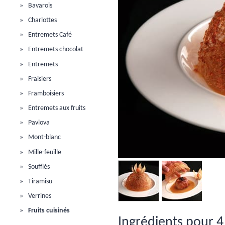
Bavarois
Charlottes
Entremets Café
Entremets chocolat
Entremets
Fraisiers
Framboisiers
Entremets aux fruits
Pavlova
Mont-blanc
Mille-feuille
Soufflés
Tiramisu
Verrines
Fruits cuisinés
Ingrédients pour 4