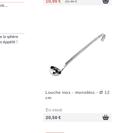
10,90 €
12,30 €
nt...
e la sphère
n Appétit !
Louche inox - monobloc - Ø 12
cm
En stock
20,50 €