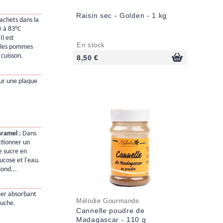
Raisin sec - Golden - 1 kg
sachets dans la
é à 83°C
l est
En stock
 les pommes
cuisson.
8,50 €
sur une plaque
aramel :
Dans
ctionner un
e sucre en
ucose et l'eau.
lond...
ier absorbant
Mélodie Gourmande
ouche.
Cannelle poudre de
Madagascar - 110 g