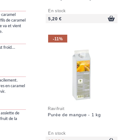
En stock
e caramel
5,20 €
 fils de caramel
 va et vient
e.
-11%
t froid...
facilement.
res en caramel
vir.
Ravifruit
assiette de
Purée de mangue - 1 kg
ruit de la
En stock