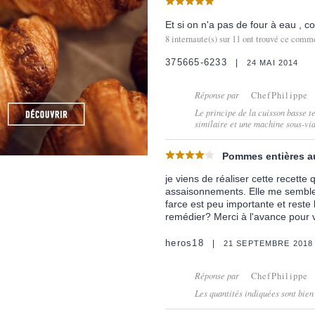
Et si on n'a pas de four à eau , 
8
internaute(s) sur
11
ont trouvé ce comme
375665-6233
24 MAI 2014
Réponse par
ChefPhilippe
Le principe de la cuisson basse t
similaire et une machine sous-vid
Pommes entières a
je viens de réaliser cette recette
assaisonnements. Elle me semble 
farce est peu importante et reste
remédier? Merci à l'avance pour 
heros18
21 SEPTEMBRE 2018
Réponse par
ChefPhilippe
Les quantités indiquées sont bien