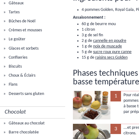
Gâteaux
4 pommes Golden, Royal Gala, Pi
Tartes
Assaisonnement :
Bûches de Noël
60 g de beurre mou
1 citron
Crèmes et mousses
3 g de sel fin
Le goûter
2 g de
cannelle en poudre
1 g de
noix de muscade
Glaces et sorbets
5 g de
sucre roux pure canne
Confiseries
15 g de
raisins secs Golden
Biscuits
Phases techniques
Choux & Éclairs
basse température
Flans
Desserts sans gluten
Pour réal
1
pommes e
à basse
Chocolat
par prépa
Gâteaux au chocolat
...et pre
3
Barre chocolatée
citrons.