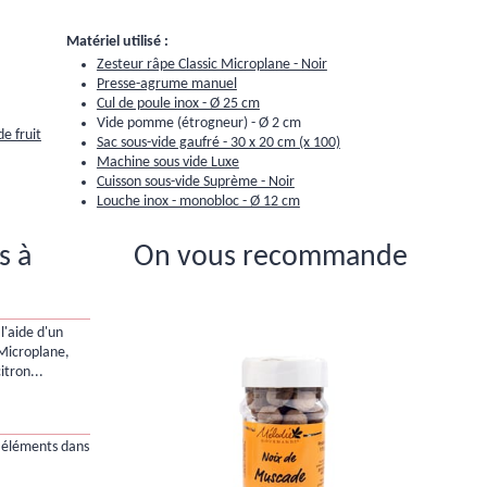
Matériel utilisé :
Zesteur râpe Classic Microplane - Noir
Presse-agrume manuel
Cul de poule inox - Ø 25 cm
Vide pomme (étrogneur) - Ø 2 cm
e fruit
Sac sous-vide gaufré - 30 x 20 cm (x 100)
Machine sous vide Luxe
Cuisson sous-vide Suprème - Noir
Louche inox - monobloc - Ø 12 cm
s à
On vous recommande
l'aide d'un
 Microplane,
itron...
 éléments dans