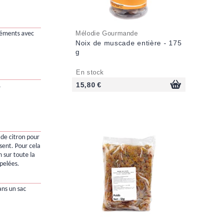
léments avec
Mélodie Gourmande
Noix de muscade entière - 175
g
En stock
15,80 €
.
s de citron pour
ssent. Pour cela
n sur toute la
pelées.
ns un sac