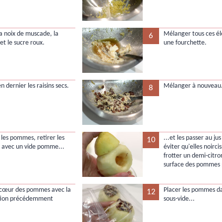
la noix de muscade, la
Mélanger tous ces é
6
et le sucre roux.
une fourchette.
n dernier les raisins secs.
Mélanger à nouveau
8
 les pommes, retirer les
...et les passer au ju
10
 avec un vide pomme...
éviter qu'elles noirci
frotter un demi-citro
surface des pommes 
e cœur des pommes avec la
Placer les pommes da
12
tion précédemment
sous-vide...