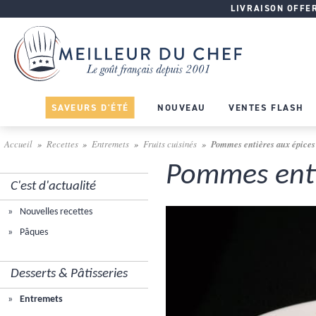
LIVRAISON OFFERT
SAVEURS D'ÉTÉ
NOUVEAU
VENTES FLASH
Accueil
Recettes
Entremets
Fruits cuisinés
Pommes entières aux épices 
Pommes enti
C'est d'actualité
Nouvelles recettes
Pâques
Desserts & Pâtisseries
Entremets