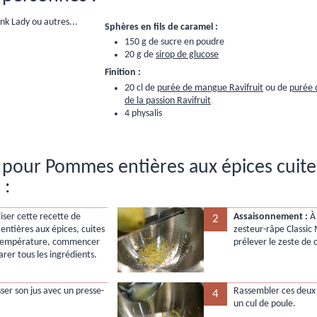
nk Lady ou autres...
Sphères en fils de caramel :
150 g de sucre en poudre
20 g de
sirop de glucose
Finition :
20 cl de
purée de mangue Ravifruit
ou de
purée d
de la passion Ravifruit
4 physalis
 pour Pommes entières aux épices cuite
 :
iser cette recette de
Assaisonnement :
À 
2
ntières aux épices, cuites
zesteur-râpe Classic
 température, commencer
prélever le zeste de c
rer tous les ingrédients.
sser son jus avec un presse-
Rassembler ces deux
4
un cul de poule.