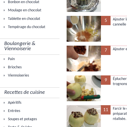
Bonbon en chocolat
Moulage en chocolat
Tablette en chocolat
Ajouter 
5
cannelle 
Tempérage du chocolat
Boulangerie &
Viennoiserie
Ajouter e
7
Pain
Brioches
Viennoiseries
Éplucher
9
trognons
Recettes de cuisine
Apéritifs
Farcir l
11
Entrées
prépara
réalisée.
Soupes et potages