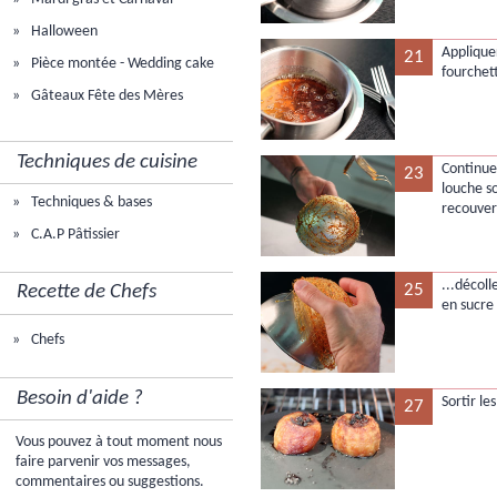
Halloween
Applique
21
Pièce montée - Wedding cake
fourchett
Gâteaux Fête des Mères
Techniques de cuisine
Continuer
23
louche s
Techniques & bases
recouver
C.A.P Pâtissier
...décol
25
Recette de Chefs
en sucre 
Chefs
Besoin d'aide ?
Sortir l
27
Vous pouvez à tout moment nous
faire parvenir vos messages,
commentaires ou suggestions.