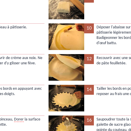
leau à pâtisserie.
Déposer l'abaisse su
10
pâtisserie légèremen
Badigeonner les bord
d'œuf battu.
vrir de crème aux noix. Ne
Recouvrir avec une s
12
er d'y glisser une fève.
de pâte feuilletée.
es bords en appuyant avec
Tailler les bords en p
14
es doigts.
reposer au frais une
pinceau,
Dorer
la surface
Saupoudrer toute la 
16
ette.
galette de sucre glac
pointe du couteau, d