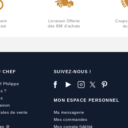
ent
Livraison Offerte
Coups
isé
dès 89€ d'achats
du
U CHEF
SUIVEZ-NOUS !
f Philippe
s ?
ts
MON ESPACE PERSONNEL
aison
rales de vente
Ma messagerie
s
Mes commandes
es 🍪
Mon compte fidélité