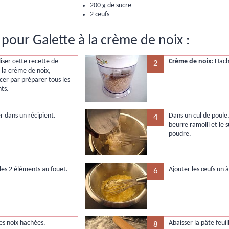
200 g de sucre
2 œufs
pour Galette à la crème de noix :
iser cette recette de
Crème de noix:
Hache
2
à la crème de noix,
r par préparer tous les
nts.
r dans un récipient.
Dans un cul de poule,
4
beurre ramolli et le 
poudre.
les 2 éléments au fouet.
Ajouter les œufs un 
6
les noix hachées.
Abaisser
la pâte feuil
8