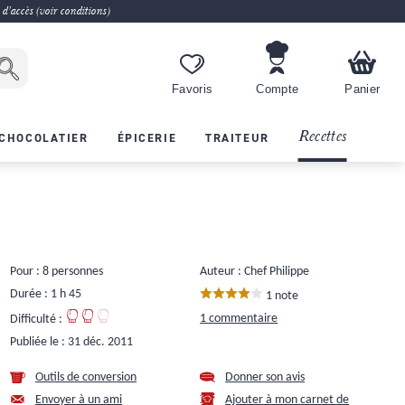
 d'accès (voir conditions)
Favoris
Compte
Panier
Recettes
CHOCOLATIER
ÉPICERIE
TRAITEUR
Pour : 8 personnes
Auteur : Chef Philippe
Durée : 1 h 45
1 note
1 commentaire
Difficulté :
Publiée le :
31 déc. 2011
Outils de conversion
Donner son avis
Envoyer à un ami
Ajouter à mon carnet de