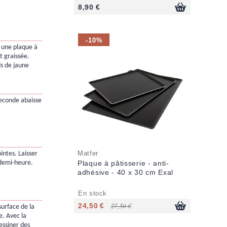
8,90 €
-10%
r une plaque à
t graissée.
s de jaune
econde abaisse
Matfer
ointes. Laisser
 demi-heure.
Plaque à pâtisserie - anti-
adhésive - 40 x 30 cm Exal
En stock
24,50 €
27,50 €
surface de la
e. Avec la
essiner des