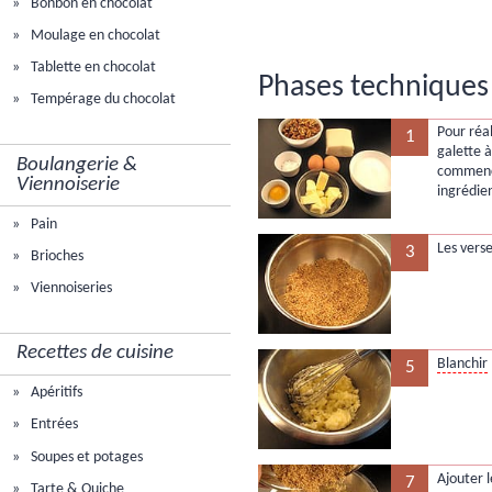
Bonbon en chocolat
Moulage en chocolat
Tablette en chocolat
Phases techniques 
Tempérage du chocolat
Pour réal
1
galette 
Boulangerie &
commence
Viennoiserie
ingrédie
Pain
Les verse
3
Brioches
Viennoiseries
Recettes de cuisine
Blanchir
5
Apéritifs
Entrées
Soupes et potages
Ajouter 
7
Tarte & Quiche