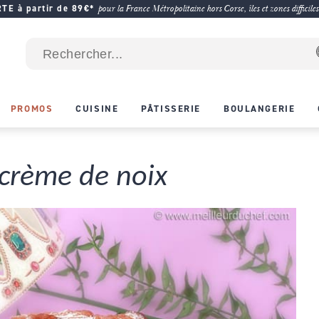
E à partir de 89€*
pour la France Métropolitaine hors Corse, îles et zones difficiles
PROMOS
CUISINE
PÂTISSERIE
BOULANGERIE
 crème de noix