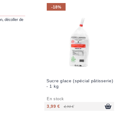
-18%
n, décoller de
Sucre glace (spécial pâtisserie)
- 1 kg
En stock
3,99 €
4,90 €