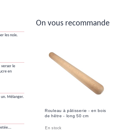
On vous recommande
r les noix.
 verser le
sucre en
à un. Mélanger.
Rouleau à pâtisserie - en bois
de hêtre - long 50 cm
letée...
En stock