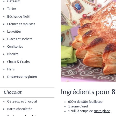
Gâteaux
Tartes
Bûches de Noël
Crèmes et mousses
Le goûter
Glaces et sorbets
Confiseries
Biscuits
Choux & Éclairs
Flans
Desserts sans gluten
Ingrédients pour 8
Chocolat
Gâteaux au chocolat
600 g de
pâte feuilletée
1 jaune d'œuf
Barre chocolatée
1 cuil. à soupe de
sucre glace