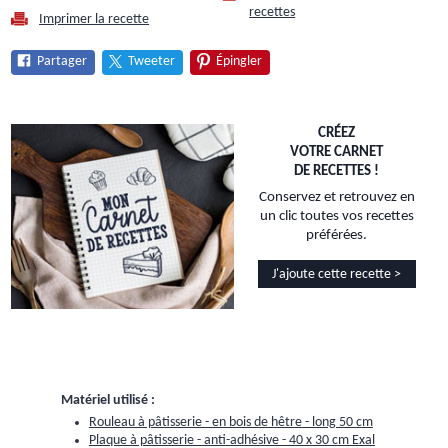
recettes
Imprimer la recette
Partager
Tweeter
Épingler
CRÉEZ
VOTRE CARNET
DE RECETTES !
Conservez et retrouvez en
un clic toutes vos recettes
préférées.
J'ajoute cette recette >
Matériel utilisé :
Rouleau à pâtisserie - en bois de hêtre - long 50 cm
Plaque à pâtisserie - anti-adhésive - 40 x 30 cm Exal