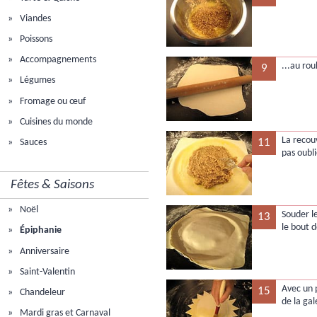
Viandes
Poissons
Accompagnements
...au rou
9
Légumes
Fromage ou œuf
Cuisines du monde
La recou
11
Sauces
pas oubli
Fêtes & Saisons
Noël
Souder l
13
le bout d
Épiphanie
Anniversaire
Saint-Valentin
Avec un 
15
Chandeleur
de la gal
Mardi gras et Carnaval