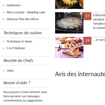
Halloween
Pièce montée - Wedding cake
Enfourne
17
Gâteaux Fête des Mères
pendant 
températ
la cuiss
Techniques de cuisine
...et serv
19
Techniques & bases
C.A.P Pâtissier
Recette de Chefs
Chefs
Avis des internaute
Besoin d'aide ?
Vous pouvez à tout moment nous
faire parvenir vos messages,
commentaires ou suggestions.