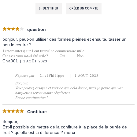
S'IDENTIFIER
CRÉER UN COMPTE
question
bonjour, peut-on utiliser des formes pleines et ensuite, tasser un
peu le centre ?
1
internaute(s) sur
1
ont trouvé ce commentaire utile.
Cet avis vous a-t-il été utile?
Oui
Non
Cha001
1 AOÛT 2023
Réponse par
ChefPhilippe
1 AOÛT 2023
Bonjour,
Vous pouvez essayer et voir ce que cela donne, mais je pense que vos
barquettes seront moins régulières.
Bonne continuation !
Confiture
Bonjour,
Est-il possible de mettre de la confiture à la place de la purée de
fruit ? qu'elle est la différence ? merci