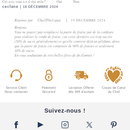
Cet avis vous a-t-il été utile?
Oui
Non
cecfane
18 DÉCEMBRE 2024
Réponse par
ChefPhilippe
19 DÉCEMBRE 2024
Bonjour,
Vous ne pouvez pas remplacer la purée de fraise par de la confiture
pour réaliser le confit de fraise, car cette dernière est trop sucrée
(50% de sucre généralement) et qu'elle contient déjà un gélifiant, alors
que la purée de fraise est composée de 90% de fraises et seulement
10% de sucre.
En vous souhaitant de très belles fêtes de fin d'année !
Service Client
Paiement
Livraison Offerte
Coups de Cœur
Nous contacter
Sécurisé
dès 89€ d'achats
du Chef
Suivez-nous !