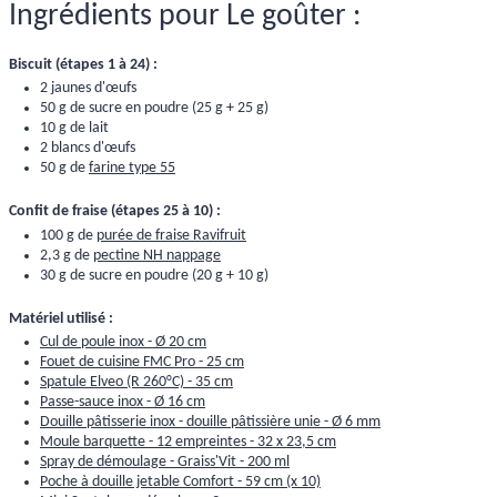
Ingrédients pour Le goûter :
Biscuit (étapes 1 à 24) :
2 jaunes d'œufs
50 g de sucre en poudre (25 g + 25 g)
10 g de lait
2 blancs d'œufs
50 g de
farine type 55
Confit de fraise (étapes 25 à 10) :
100 g de
purée de fraise Ravifruit
2,3 g de
pectine NH nappage
30 g de sucre en poudre (20 g + 10 g)
Matériel utilisé :
Cul de poule inox - Ø 20 cm
Fouet de cuisine FMC Pro - 25 cm
Spatule Elveo (R 260°C) - 35 cm
Passe-sauce inox - Ø 16 cm
Douille pâtisserie inox - douille pâtissière unie - Ø 6 mm
Moule barquette - 12 empreintes - 32 x 23,5 cm
Spray de démoulage - Graiss'Vit - 200 ml
Poche à douille jetable Comfort - 59 cm (x 10)