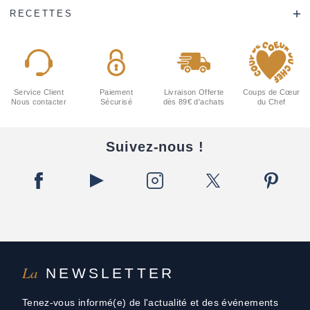
RECETTES
Service Client
Paiement
Livraison Offerte
Coups de Cœur
Nous contacter
Sécurisé
dès 89€ d'achats
du Chef
Suivez-nous !
La
NEWSLETTER
Tenez-vous informé(e) de l'actualité et des événements