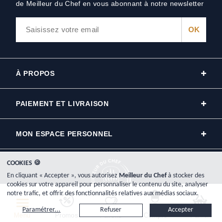
de Meilleur du Chef en vous abonnant à notre newsletter
À PROPOS
PAIEMENT ET LIVRAISON
MON ESPACE PERSONNEL
COOKIES 🍪
En cliquant « Accepter », vous autorisez
Meilleur du Chef
à stocker des
cookies sur votre appareil pour personnaliser le contenu du site, analyser
notre trafic, et offrir des fonctionnalités relatives aux médias sociaux.
Copyright © 2000-2026, www.meilleurduchef.com - Tous droits réservés.
Paramétrer...
Refuser
Accepter
Meilleur du Chef est l'enseigne commerciale de la société Plat-Net inscrite au registre du commerce RCS
Menu
Promos
Favoris
Compte
Panier
Bayonne: 433 926 904.