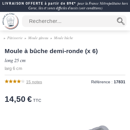
LIVRAISON OFFERTE à partir de 89€*
pour la France Métropolitaine hors
Corse, îles et zones difficiles d'accès (voir conditions)
Pâtisserie
Moule gâteau
Moule bûche
Moule à bûche demi-ronde (x 6)
long 25 cm
larg 6 cm
15
notes
Référence :
17831
14,50 €
TTC