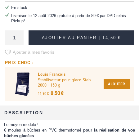
En stock
Livraison le 12 août 2026 gratuite à partir de
89 €
par DPD relais
Pickup*
AJOUTER AU PANIER |
14,50 €
Ajouter à mes favoris
PRIX CHOC :
Louis François
Stabilisateur pour glace Stab
AJOUTER
2000 - 150 g
8,50 €
11,90 €
DESCRIPTION
Le moyen modèle !
6 moules à bûches en PVC thermoformé
pour la réalisation de vos
bûches glacées
.