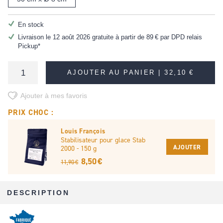
En stock
Livraison le 12 août 2026 gratuite à partir de
89 €
par DPD relais
Pickup*
AJOUTER AU PANIER |
32,10 €
Ajouter à mes favoris
PRIX CHOC :
Louis François
Stabilisateur pour glace Stab
AJOUTER
2000 - 150 g
8,50 €
11,90 €
DESCRIPTION