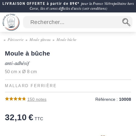
LIVRAISON OFFERTE à partir de 89€*
pour la France Métropolitaine hors
Corse, îles et zones difficiles d'accès (voir conditions)
Pâtisserie
Moule gâteau
Moule bûche
Moule à bûche
anti-adhésif
50 cm x Ø 8 cm
MALLARD FERRIÈRE
150
notes
Référence :
10008
32,10 €
TTC