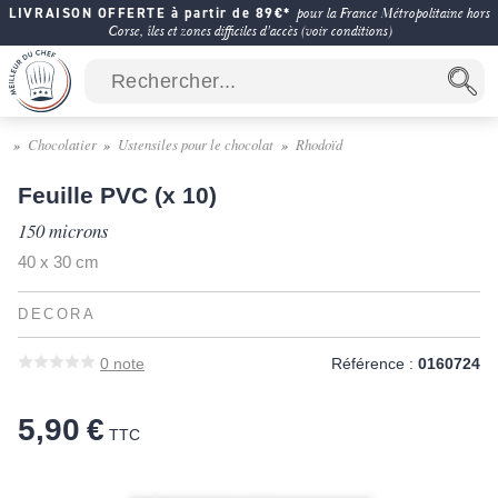
LIVRAISON OFFERTE à partir de 89€*
pour la France Métropolitaine hors
Corse, îles et zones difficiles d'accès (voir conditions)
Chocolatier
Ustensiles pour le chocolat
Rhodoïd
Feuille PVC (x 10)
150 microns
40 x 30 cm
DECORA
0
note
Référence :
0160724
5,90 €
TTC