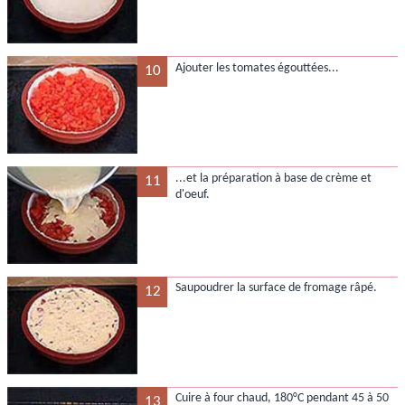
Ajouter les tomates égouttées...
10
...et la préparation à base de crème et
11
d'oeuf.
Saupoudrer la surface de fromage râpé.
12
Cuire à four chaud, 180°C pendant 45 à 50
13