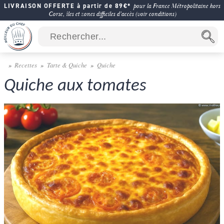
LIVRAISON OFFERTE à partir de 89€*
pour la France Métropolitaine hors
Corse, îles et zones difficiles d'accès (voir conditions)
Recettes
Tarte & Quiche
Quiche
Quiche aux tomates