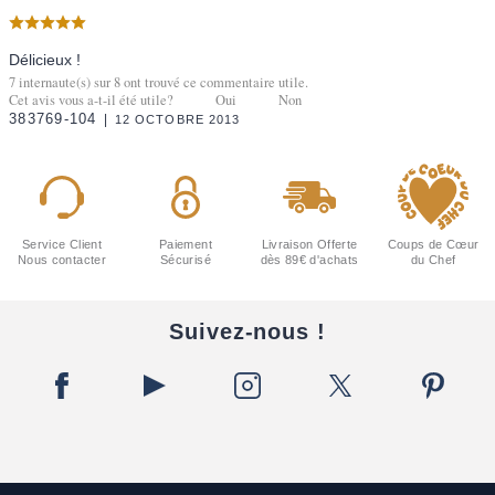
Délicieux !
7
internaute(s) sur
8
ont trouvé ce commentaire utile.
Cet avis vous a-t-il été utile?
Oui
Non
383769-104
12 OCTOBRE 2013
Service Client
Paiement
Livraison Offerte
Coups de Cœur
Nous contacter
Sécurisé
dès 89€ d'achats
du Chef
Suivez-nous !