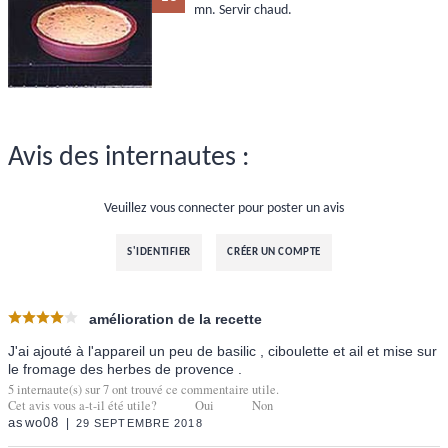
mn. Servir chaud.
Avis des internautes :
Veuillez vous connecter pour poster un avis
S'IDENTIFIER
CRÉER UN COMPTE
amélioration de la recette
J'ai ajouté à l'appareil un peu de basilic , ciboulette et ail et mise sur
le fromage des herbes de provence .
5
internaute(s) sur
7
ont trouvé ce commentaire utile.
Cet avis vous a-t-il été utile?
Oui
Non
aswo08
29 SEPTEMBRE 2018