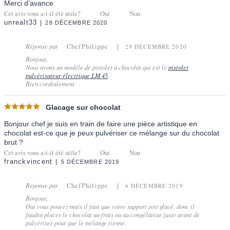
Merci d’avance
Cet avis vous a-t-il été utile?
Oui
Non
unrealt33
28 DÉCEMBRE 2020
Réponse par
ChefPhilippe
29 DÉCEMBRE 2020
Bonjour,
Nous avons un modèle de pistolet à chocolat qui est le
pistolet
pulvérisateur électrique LM 45
.
Bien cordialement
Glacage sur chocolat
Bonjour chef je suis en train de faire une pièce artistique en
chocolat est-ce que je peux pulvériser ce mélange sur du chocolat
brut ?
Cet avis vous a-t-il été utile?
Oui
Non
franckvincent
5 DÉCEMBRE 2019
Réponse par
ChefPhilippe
6 DÉCEMBRE 2019
Bonjour,
Oui vous pouvez mais il faut que votre support soit glacé, donc il
faudra placer le chocolat au frais ou au congélateur juste avant de
pulvériser pour que le mélange tienne.