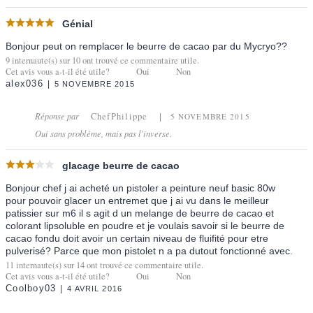
Génial
Bonjour peut on remplacer le beurre de cacao par du Mycryo??
9
internaute(s) sur
10
ont trouvé ce commentaire utile.
Cet avis vous a-t-il été utile?
Oui
Non
alex036
5 NOVEMBRE 2015
Réponse par
ChefPhilippe
5 NOVEMBRE 2015
Oui sans problème, mais pas l'inverse.
glacage beurre de cacao
Bonjour chef j ai acheté un pistoler a peinture neuf basic 80w
pour pouvoir glacer un entremet que j ai vu dans le meilleur
patissier sur m6 il s agit d un melange de beurre de cacao et
colorant lipsoluble en poudre et je voulais savoir si le beurre de
cacao fondu doit avoir un certain niveau de fluifité pour etre
pulverisé? Parce que mon pistolet n a pa dutout fonctionné avec.
11
internaute(s) sur
14
ont trouvé ce commentaire utile.
Cet avis vous a-t-il été utile?
Oui
Non
Coolboy03
4 AVRIL 2016