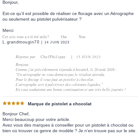
Bonjour,
Est-ce qu’il est possible de réaliser ce flocage avec un Aérographe
ou seulement au pistolet pulvérisateur ?
Merci
Cet avis vous a-t-il été utile?
Oui
Non
L.grandmougin70
14 JUIN 2023
Réponse par
ChefPhilippe
15 JUIN 2023
Bonjour,
Comme j'ai précédemment répondu à breantA, le 20 août 2016 :
"Un aérographe ne vous donnera pas le résultat attendu.
Pour le flocage il vous faut un pistolet à chocolat.
L'aérographe sert à pulvériser des colorants liquides."
En vous souhaitant une bonne continuation et une très belle journée !
Marque de pistolet a chocolat
Bonjour Chef,
Merci beaucoup pour votre article.
Avez vous des marques à conseiller pour un pistolet à chocolat ou
bien où trouver ce genre de modèle ? Je n’en trouve pas sur le site.