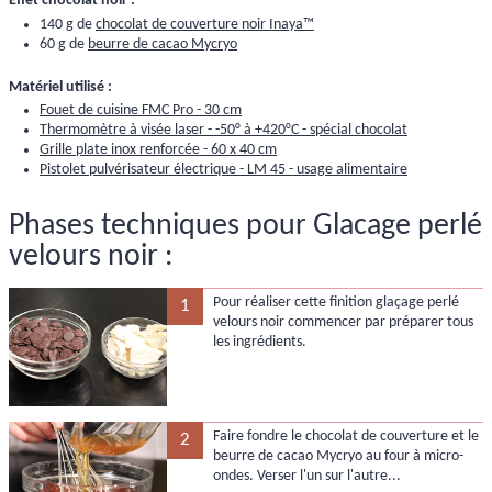
Effet chocolat noir :
140 g de
chocolat de couverture noir Inaya™
60 g de
beurre de cacao Mycryo
Matériel utilisé :
Fouet de cuisine FMC Pro - 30 cm
Thermomètre à visée laser - -50° à +420°C - spécial chocolat
Grille plate inox renforcée - 60 x 40 cm
Pistolet pulvérisateur électrique - LM 45 - usage alimentaire
Phases techniques pour Glacage perlé
velours noir :
Pour réaliser cette finition glaçage perlé
1
velours noir commencer par préparer tous
les ingrédients.
Faire fondre le chocolat de couverture et le
2
beurre de cacao Mycryo au four à micro-
ondes. Verser l'un sur l'autre...