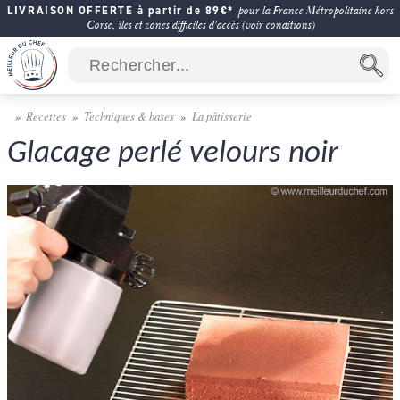
LIVRAISON OFFERTE à partir de 89€*
pour la France Métropolitaine hors
Corse, îles et zones difficiles d'accès (voir conditions)
Recettes
Techniques & bases
La pâtisserie
Glacage perlé velours noir