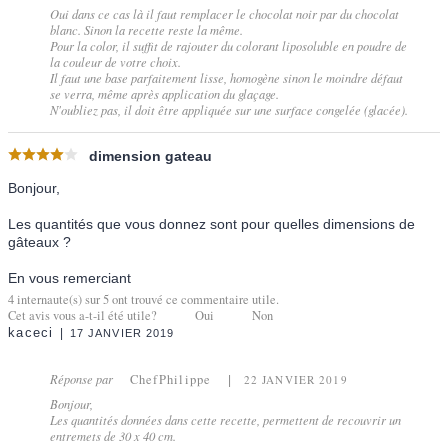
Oui dans ce cas là il faut remplacer le chocolat noir par du chocolat
blanc. Sinon la recette reste la même.
Pour la color, il suffit de rajouter du colorant liposoluble en poudre de
la couleur de votre choix.
Il faut une base parfaitement lisse, homogène sinon le moindre défaut
se verra, même après application du glaçage.
N'oubliez pas, il doit être appliquée sur une surface congelée (glacée).
dimension gateau
Bonjour,
Les quantités que vous donnez sont pour quelles dimensions de
gâteaux ?
En vous remerciant
4
internaute(s) sur
5
ont trouvé ce commentaire utile.
Cet avis vous a-t-il été utile?
Oui
Non
kaceci
17 JANVIER 2019
Réponse par
ChefPhilippe
22 JANVIER 2019
Bonjour,
Les quantités données dans cette recette, permettent de recouvrir un
entremets de 30 x 40 cm.