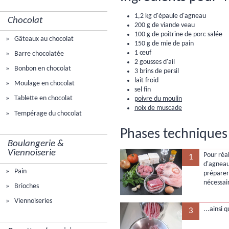
1,2 kg d'épaule d'agneau
Chocolat
200 g de viande veau
100 g de poitrine de porc salée
Gâteaux au chocolat
150 g de mie de pain
1 œuf
Barre chocolatée
2 gousses d'ail
Bonbon en chocolat
3 brins de persil
lait froid
Moulage en chocolat
sel fin
Tablette en chocolat
poivre du moulin
noix de muscade
Tempérage du chocolat
Phases techniques 
Boulangerie &
Viennoiserie
Pour réal
1
d'agneau
Pain
préparer
nécessai
Brioches
Viennoiseries
...ainsi 
3