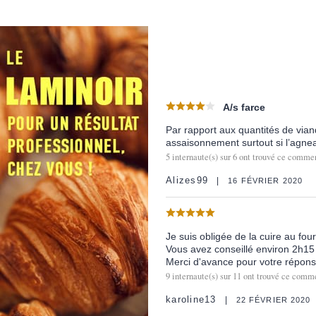
A/s farce
Par rapport aux quantités de viand
assaisonnement surtout si l’agne
5
internaute(s) sur
6
ont trouvé ce comment
Alizes99
16 FÉVRIER 2020
Je suis obligée de la cuire au fo
Vous avez conseillé environ 2h15
Merci d'avance pour votre répons
9
internaute(s) sur
11
ont trouvé ce comme
karoline13
22 FÉVRIER 2020