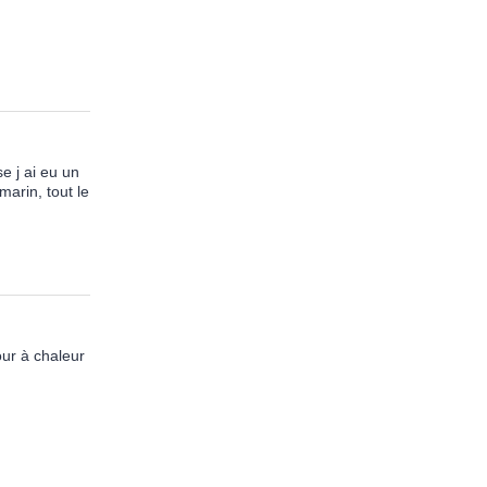
e j ai eu un
marin, tout le
our à chaleur