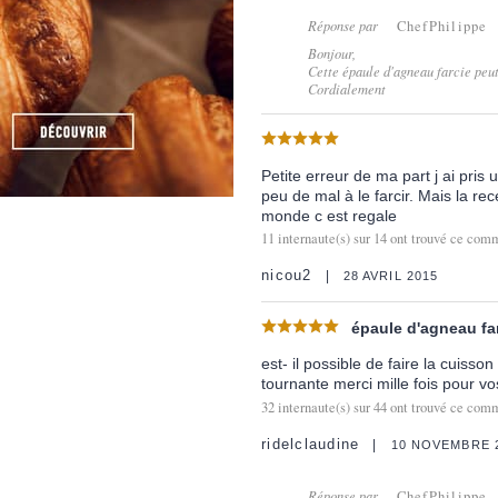
Réponse par
ChefPhilippe
Bonjour,
Cette épaule d'agneau farcie peut
Cordialement
Petite erreur de ma part j ai pris
peu de mal à le farcir. Mais la re
monde c est regale
11
internaute(s) sur
14
ont trouvé ce comm
nicou2
28 AVRIL 2015
épaule d'agneau fa
est- il possible de faire la cuiss
tournante merci mille fois pour v
32
internaute(s) sur
44
ont trouvé ce comm
ridelclaudine
10 NOVEMBRE 
Réponse par
ChefPhilippe