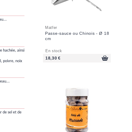
au...
Matfer
Passe-sauce ou Chinois - Ø 18
cm
de hachée, ainsi
En stock
18,30 €
, poivre, noix
neau...
r de sel et de