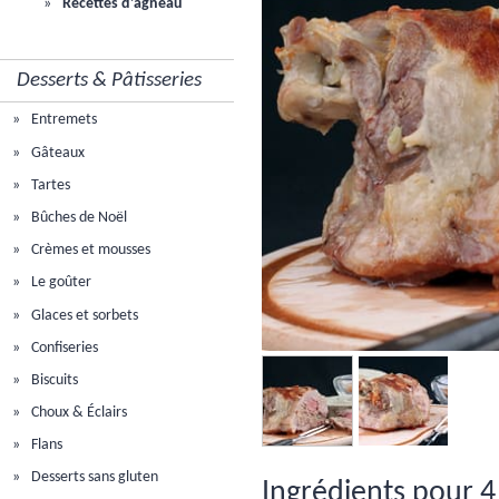
Recettes d'agneau
Desserts & Pâtisseries
Entremets
Gâteaux
Tartes
Bûches de Noël
Crèmes et mousses
Le goûter
Glaces et sorbets
Confiseries
Biscuits
Choux & Éclairs
Flans
Desserts sans gluten
Ingrédients pour 4