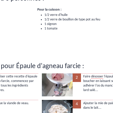
Pour la cuisson :
1/2 verre d'huile
1/2 verre de bouillon de type pot au feu
1 oignon
1 tomate
pour Épaule d'agneau farcie :
iser cette recette d'épaule
Faire
désosser
l'épaul
2
 farcie, commencez par
boucher en laissant 
 tous les ingrédients
adhérer l'os du manc
res.
lard salé...
que la viande de veau.
Ajouter la mie de pa
4
dans le lait...