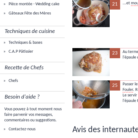
...et
mou
21
Pièce montée - Wedding cake
Gâteaux Fête des Mères
Techniques de cuisine
Techniques & bases
C.A.P Pâtissier
Au terme 
23
l'épaule 
Recette de Chefs
Chefs
Passer le
25
Fouler
. 
Le servi
Besoin d'aide ?
l'épaule
Vous pouvez à tout moment nous
faire parvenir vos messages,
commentaires ou suggestions.
Avis des internaute
Contactez-nous