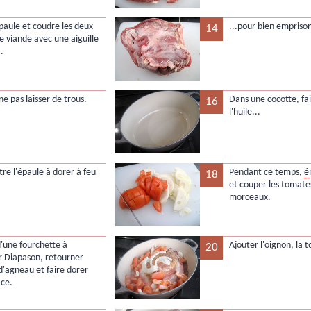
épaule et coudre les deux
...pour bien emprison
14
e viande avec une aiguille
..
 ne pas laisser de trous.
Dans une cocotte, fai
16
l'huile...
tre l'épaule à dorer à feu
Pendant ce temps,
é
18
et couper les tomate
morceaux.
d'une fourchette à
Ajouter l'oignon, la 
20
 Diapason, retourner
 d'agneau et faire dorer
ace.