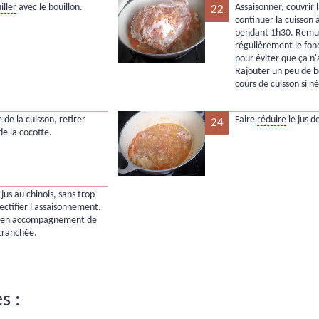
iller
avec le bouillon.
Assaisonner, couvrir 
22
continuer la cuisson
pendant 1h30. Remu
régulièrement le fon
pour éviter que ça n
Rajouter un peu de b
cours de cuisson si n
de la cuisson, retirer
Faire
réduire
le jus d
24
de la cocotte.
 jus au chinois, sans trop
Rectifier l'assaisonnement.
r en accompagnement de
 tranchée.
s :