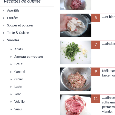
Recettes de cuisine
Apéritifs
...et bie
5
Entrées
Soupes et potages
Tarte & Quiche
Viandes
...ainsi q
7
Abats
Agneau et mouton
Bœuf
Mélanger
9
Canard
farce h
Gibier
Lapin
Porc
...afin d
11
Volaille
suffisa
permetta
Veau
viande.