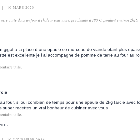
10 MARS 2020
 être cuite dans un four à chaleur tournante, préchauffé à 180°C, pendant environ 2h15.
 un gigot à la place d une epaule ce morceau de viande etant plus épaiss
cette est excellente je l ai accompagne de pomme de terre au four au ro
entaire utile.
rcie
on au four, si oui combien de temps pour une épaule de 2kg farcie avec f
os super recettes un vrai bonheur de cuisiner avec vous
entaire utile.
2016
10 NOVEMBRE 2016