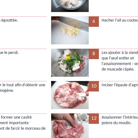
n égouttée.
Hacher l'ail au coute
6
ue le persil.
Les ajouter à la vian
8
que l'œuf entier et
l'assaisonnement : sel
de muscade râpée.
 le tout afin d'obtenir une
Inciser l'épaule d'ag
10
omogène.
e former une cavité
Assaisonner l'intérieu
12
mment importante
poivre du moulin.
nt de farcir le morceau de