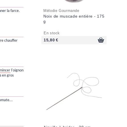
Mélodie Gourmande
ner la farce.
Noix de muscade entière - 175
g
En stock
15,80 €
re chauffer
mincer
l'oignon
s en gros
tomate...