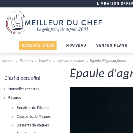
LIVRAISON OFFERT
SAVEURS D'ÉTÉ
NOUVEAU
VENTES FLASH
Accueil
Recettes
Viandes
Agneau et mouton
Épaule d'agneau farcie
Épaule d'ag
C'est d'actualité
Nouvelles recettes
Pâques
Recettes de Pâques
Chocolats de Pâques
Desserts de Pâques