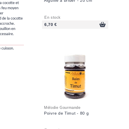
Aiguille à brider - 20 cm
la cocotte et
 à feu moyen
er
En stock
d de la cocotte
'accroche.
6,70 €
ouillon en
écessaire.
e cuisson.
Mélodie Gourmande
Poivre de Timut - 80 g