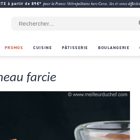
E à partir de 89€*
pour la France Métropolitaine hors Corse, îles et zones difficiles
PROMOS
CUISINE
PÂTISSERIE
BOULANGERIE
neau farcie