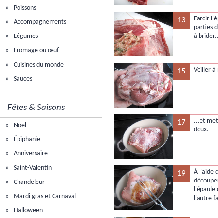
Poissons
Farcir l'
13
Accompagnements
parties d
à brider.
Légumes
Fromage ou œuf
Cuisines du monde
Veiller à
15
Sauces
Fêtes & Saisons
...et met
17
Noël
doux.
Épiphanie
Anniversaire
Saint-Valentin
À l'aide 
19
découper
Chandeleur
l'épaule
Mardi gras et Carnaval
l'autre f
Halloween