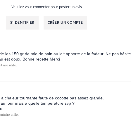
Veuillez vous connecter pour poster un avis
S'IDENTIFIER
CRÉER UN COMPTE
e les 150 gr de mie de pain au lait apporte de la fadeur. Ne pas hésiter
au est doux. Bonne recette Merci
aire utile.
ur à chaleur tournante faute de cocotte pas assez grande.
 au four mais à quelle température svp ?
e.
ntaire utile.