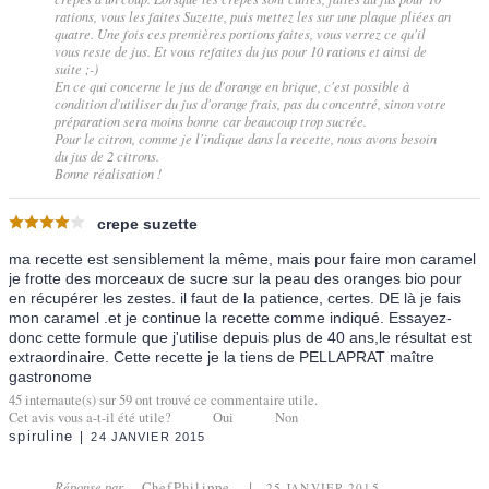
rations, vous les faites Suzette, puis mettez les sur une plaque pliées an
quatre. Une fois ces premières portions faites, vous verrez ce qu'il
vous reste de jus. Et vous refaites du jus pour 10 rations et ainsi de
suite ;-)
En ce qui concerne le jus de d'orange en brique, c'est possible à
condition d'utiliser du jus d'orange frais, pas du concentré, sinon votre
préparation sera moins bonne car beaucoup trop sucrée.
Pour le citron, comme je l'indique dans la recette, nous avons besoin
du jus de 2 citrons.
Bonne réalisation !
crepe suzette
ma recette est sensiblement la même, mais pour faire mon caramel
je frotte des morceaux de sucre sur la peau des oranges bio pour
en récupérer les zestes. il faut de la patience, certes. DE là je fais
mon caramel .et je continue la recette comme indiqué. Essayez-
donc cette formule que j'utilise depuis plus de 40 ans,le résultat est
extraordinaire. Cette recette je la tiens de PELLAPRAT maître
gastronome
45
internaute(s) sur
59
ont trouvé ce commentaire utile.
Cet avis vous a-t-il été utile?
Oui
Non
spiruline
24 JANVIER 2015
Réponse par
ChefPhilippe
25 JANVIER 2015