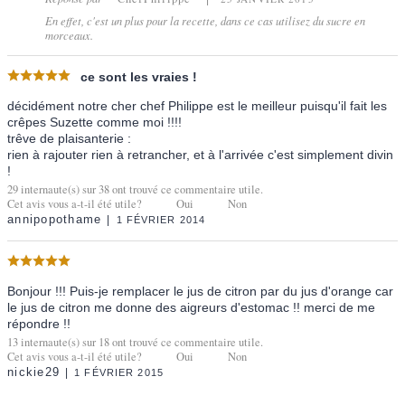
En effet, c'est un plus pour la recette, dans ce cas utilisez du sucre en
morceaux.
ce sont les vraies !
décidément notre cher chef Philippe est le meilleur puisqu'il fait les
crêpes Suzette comme moi !!!!
trêve de plaisanterie :
rien à rajouter rien à retrancher, et à l'arrivée c'est simplement divin
!
29
internaute(s) sur
38
ont trouvé ce commentaire utile.
Cet avis vous a-t-il été utile?
Oui
Non
annipopothame
1 FÉVRIER 2014
Bonjour !!! Puis-je remplacer le jus de citron par du jus d'orange car
le jus de citron me donne des aigreurs d'estomac !! merci de me
répondre !!
13
internaute(s) sur
18
ont trouvé ce commentaire utile.
Cet avis vous a-t-il été utile?
Oui
Non
nickie29
1 FÉVRIER 2015