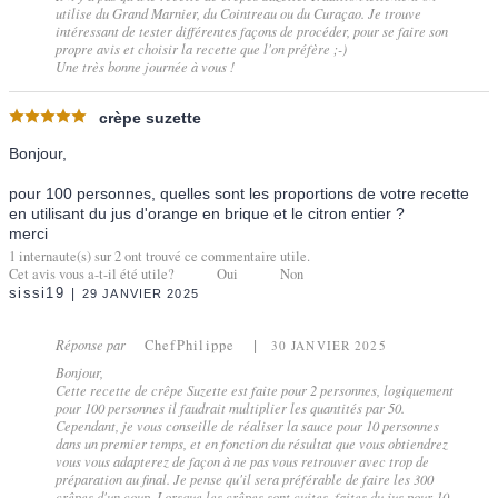
utilise du Grand Marnier, du Cointreau ou du Curaçao. Je trouve
intéressant de tester différentes façons de procéder, pour se faire son
propre avis et choisir la recette que l'on préfère ;-)
Une très bonne journée à vous !
crèpe suzette
Bonjour,
pour 100 personnes, quelles sont les proportions de votre recette
en utilisant du jus d'orange en brique et le citron entier ?
merci
1
internaute(s) sur
2
ont trouvé ce commentaire utile.
Cet avis vous a-t-il été utile?
Oui
Non
sissi19
29 JANVIER 2025
Réponse par
ChefPhilippe
30 JANVIER 2025
Bonjour,
Cette recette de crêpe Suzette est faite pour 2 personnes, logiquement
pour 100 personnes il faudrait multiplier les quantités par 50.
Cependant, je vous conseille de réaliser la sauce pour 10 personnes
dans un premier temps, et en fonction du résultat que vous obtiendrez
vous vous adapterez de façon à ne pas vous retrouver avec trop de
préparation au final. Je pense qu'il sera préférable de faire les 300
crêpes d'un coup. Lorsque les crêpes sont cuites, faites du jus pour 10