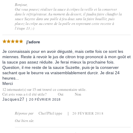
Bonjour,
Oui vous pouvez réaliser la sauce à crêpes la veille et la conserver
dans le réfrigérateur. Au moment du dessert, il faudra faire chauffer la
sauce Suzette dans une poêle à feu doux sans la faire bouillir, puis
placez la crêpe au centre de la poêle en reprenant cette recette à
l'étape 13 ;-)
j'adore
Je connaissais pour en avoir dégusté, mais cette fois ce sont les
miennes. Reste à revoir le jus de citron trop prononcé à mon goût et
la sauce pas assez réduite. Je ferai mieux la prochaine fois.
Question, il me reste de la sauce Suzette, puis-je la conserver
sachant que le beurre va vraisemblablement durcir. Je dirai 24
heures...
Merci
12
internaute(s) sur
15
ont trouvé ce commentaire utile.
Cet avis vous a-t-il été utile?
Oui
Non
Jacques27
20 FÉVRIER 2018
Réponse par
ChefPhilippe
20 FÉVRIER 2018
Oui bien sûr.