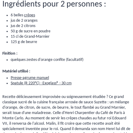
Ingrédients pour 2 personnes :
6 belles
crêpes
jus de 2 oranges
jus de 2 citrons
50 g de sucre en poudre
15 cl de Grand-Marnier
125 g de beurre
Finition :
quelques zestes d'orange confite (facultatif)
Matériel utilisé :
Presse-agrume manuel
Spatule (R 220°C) - Exoglass® - 30 cm
Recette délicieusement improvisée ou soigneusement étudiée ? Ce grand
classique sucré de la cuisine française arrosée de sauce Suzette : un mélange
d'orange, de citron, de sucre, de beurre, le tout flambé au Grand Marnier,
serait issue d'une maladresse. Celle d'Henri Charpentier du Café de Paris à
Monte Carlo. Au moment de servir les crêpes chaudes au futur roi Edouard
VII, il renversa de l'alcool. Malin, il fit croire que cette recette avait été
spécialement inventée pour le roi. Quand il demanda son nom Henri lui dit de