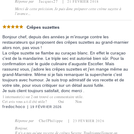
Réponse par
Jacques27
21 FÉVRIER 2018
Merci de cette précision. Je puis donc préparer cette crème suzette à
l'avance...
Crêpes suzettes
Bonjour chef, depuis des années je m'insurge contre les
restaurateurs qui proposent des crêpes suzettes au grand-marnier
alors non, pas vous !
La crêpe suzette se flambe au curaçao blanc. En effet le curaçao
c'est de la mandarine. Le triple sec est autorisé bien sûr. Pour la
confirmation voir le guide culinaire d'auguste Escofier. Mais
rassurez vous, j'adore les crêpes suzettes et j'en mange même au
grand-Marnière. Même si je fais remarquer la supercherie c'est
toujours avec humour. Je suis trop admiratif de vos recette et de
votre site, pour vous critiquer sur un détail aussi futile.
Je suis client toujours satisfait, donc merci .
1
internaute(s) sur
2
ont trouvé ce commentaire utile.
Cet avis vous a-t-il été utile?
Oui
Non
fredochoco
19 FÉVRIER 2026
Réponse par
ChefPhilippe
23 FÉVRIER 2026
Bonjour,
Il n'y a pas qu'une recette de crêpes Suzette. Traditionnellement on