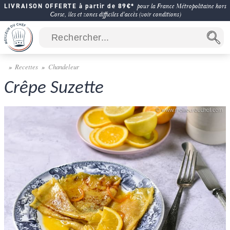
LIVRAISON OFFERTE à partir de 89€*
pour la France Métropolitaine hors
Corse, îles et zones difficiles d'accès (voir conditions)
Recettes
Chandeleur
Crêpe Suzette