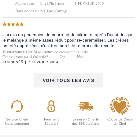
Réponse par
ChefPhilippe
1 FÉVRIER 2015
Dans ce cas mettez 3 jus d'orange.
J'ai mis un peu moins de beurre et de citron, et après l'ajout des jus
le mélange a même assez réduit pour re-caraméliser. Les crêpes
ont été appréciées, c'est très bon ! Je referai cette recette.
18
internaute(s) sur
24
ont trouvé ce commentaire utile.
Cet avis vous a-t-il été utile?
Oui
Non
artemis26
7 FÉVRIER 2014
VOIR TOUS LES AVIS
Service Client
Paiement
Livraison Offerte
Coups de Cœur
Nous contacter
Sécurisé
dès 89€ d'achats
du Chef