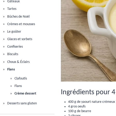
Gâteaux
Tartes
Bûches de Noël
Crèmes et mousses
Le goûter
Glaces et sorbets
Confiseries
Biscuits
Choux & Éclairs
Flans
Clafoutis
Flans
Ingrédients pour 4
Crème dessert
400 g de yaourt nature crémeux
Desserts sans gluten
4 gros oeufs
100 g de beurre
2 citrons