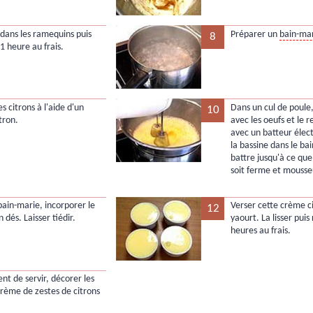
 dans les ramequins puis
Préparer un
bain-ma
8
1 heure au frais.
es citrons à l'aide d'un
Dans un cul de poule,
10
tron.
avec les oeufs et le r
avec un batteur élect
la bassine dans le ba
battre jusqu'à ce qu
soit ferme et mousse
bain-marie, incorporer le
Verser cette crème c
12
 dés. Laisser tiédir.
yaourt. La lisser puis
heures au frais.
t de servir, décorer les
crème de zestes de citrons