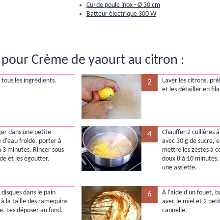
Cul de poule inox - Ø 30 cm
Batteur électrique 300 W
pour Crème de yaourt au citron :
tous les ingrédients.
Laver les citrons, pré
2
et les détailler en fi
ger dans une petite
Chauffer 2 cuillères 
4
 d'eau froide, porter à
avec 30 g de sucre, 
n 3 minutes. Rincer sous
mettre les zestes à co
ide et les égoutter.
doux 8 à 10 minutes.
une assiette.
 disques dans le pain
À l'aide d'un fouet, b
6
 à la taille des ramequins
avec le miel et 2 pet
ce. Les déposer au fond.
cannelle.