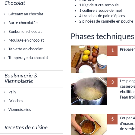
Chocolat
110 g de sucre semoule
1 cuillère à soupe de
miel
Gâteaux au chocolat
4 tranches de pain d'épices
2 pincées de
cannelle en poudre
Barre chocolatée
Bonbon en chocolat
Phases techniques 
Moulage en chocolat
Tablette en chocolat
Préparer 
1
Tempérage du chocolat
Boulangerie &
Viennoiserie
Les plon
3
casserole
ébullitio
Pain
l'eau fro
Brioches
Viennoiseries
Couper 4
5
d'épices,
Recettes de cuisine
de servi