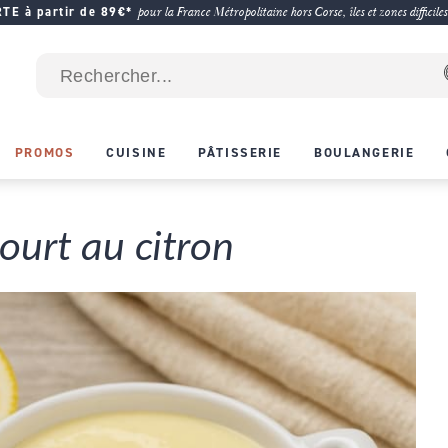
E à partir de 89€*
pour la France Métropolitaine hors Corse, îles et zones difficiles
PROMOS
CUISINE
PÂTISSERIE
BOULANGERIE
ourt au citron