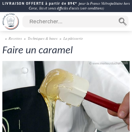
LIVRAISON OFFERTE à partir de 89€*
pour la France Métropolitaine hors
Corse, îles et zones difficiles d'accès (voir conditions)
Recettes
Techniques & bases
La pâtisserie
Faire un caramel