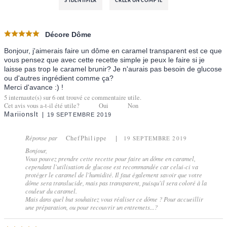
S'IDENTIFIER
CRÉER UN COMPTE
Décore Dôme
Bonjour, j'aimerais faire un dôme en caramel transparent est ce que
vous pensez que avec cette recette simple je peux le faire si je
laisse pas trop le caramel brunir? Je n'aurais pas besoin de glucose
ou d'autres ingrédient comme ça?
Merci d'avance :) !
5
internaute(s) sur
6
ont trouvé ce commentaire utile.
Cet avis vous a-t-il été utile?
Oui
Non
Mariionslt
19 SEPTEMBRE 2019
Réponse par
ChefPhilippe
19 SEPTEMBRE 2019
Bonjour,
Vous pouvez prendre cette recette pour faire un dôme en caramel,
cependant l'utilisation de glucose est recommandée car celui-ci va
protéger le caramel de l'humidité. Il faut également savoir que votre
dôme sera translucide, mais pas transparent, puisqu'il sera coloré à la
couleur du caramel.
Mais dans quel but souhaitez vous réaliser ce dôme ? Pour accueillir
une préparation, ou pour recouvrir un entremets...?