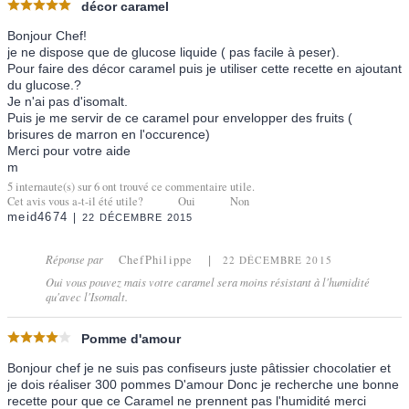
décor caramel
Bonjour Chef!
je ne dispose que de glucose liquide ( pas facile à peser).
Pour faire des décor caramel puis je utiliser cette recette en ajoutant
du glucose.?
Je n'ai pas d'isomalt.
Puis je me servir de ce caramel pour envelopper des fruits (
brisures de marron en l'occurence)
Merci pour votre aide
m
5
internaute(s) sur
6
ont trouvé ce commentaire utile.
Cet avis vous a-t-il été utile?
Oui
Non
meid4674
22 DÉCEMBRE 2015
Réponse par
ChefPhilippe
22 DÉCEMBRE 2015
Oui vous pouvez mais votre caramel sera moins résistant à l'humidité
qu'avec l'Isomalt.
Pomme d'amour
Bonjour chef je ne suis pas confiseurs juste pâtissier chocolatier et
je dois réaliser 300 pommes D'amour Donc je recherche une bonne
recette pour que ce Caramel ne prennent pas l'humidité merci