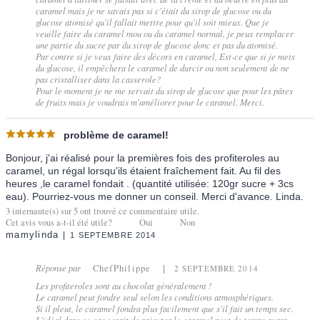
caramel mais je ne savais pas si c'était du sirop de glucose ou du
glucose atomisé qu'il fallait mettre pour qu'il soit mieux. Que je
veuille faire du caramel mou ou du caramel normal, je peux remplacer
une partie du sucre par du sirop de glucose donc et pas du atomisé.
Par contre si je veux faire des décors en caramel, Est-ce que si je mets
du glucose, il empêchera le caramel de durcir ou non seulement de ne
pas cristalliser dans la casserole?
Pour le moment je ne me servait du sirop de glucose que pour les pâtes
de fruits mais je voudrais m'améliorer pour le caramel. Merci.
problème de caramel!
Bonjour, j'ai réalisé pour la premières fois des profiteroles au
caramel, un régal lorsqu'ils étaient fraîchement fait. Au fil des
heures ,le caramel fondait . (quantité utilisée: 120gr sucre + 3cs
eau). Pourriez-vous me donner un conseil. Merci d'avance. Linda.
3
internaute(s) sur
5
ont trouvé ce commentaire utile.
Cet avis vous a-t-il été utile?
Oui
Non
mamylinda
1 SEPTEMBRE 2014
Réponse par
ChefPhilippe
2 SEPTEMBRE 2014
Les profiteroles sont au chocolat généralement !
Le caramel peut fondre seul selon les conditions atmosphériques.
Si il pleut, le caramel fondra plus facilement que s'il fait un temps sec.