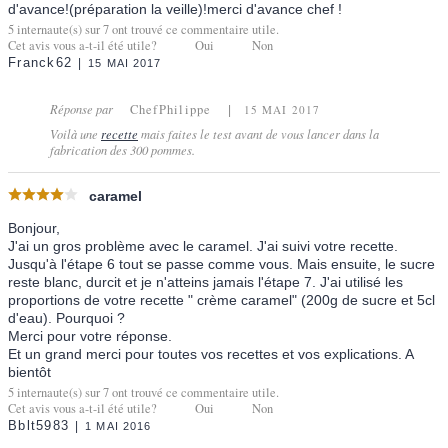
d'avance!(préparation la veille)!merci d'avance chef !
5
internaute(s) sur
7
ont trouvé ce commentaire utile.
Cet avis vous a-t-il été utile?
Oui
Non
Franck62
15 MAI 2017
Réponse par
ChefPhilippe
15 MAI 2017
Voilà une
recette
mais faites le test avant de vous lancer dans la
fabrication des 300 pommes.
caramel
Bonjour,
J'ai un gros problème avec le caramel. J'ai suivi votre recette.
Jusqu'à l'étape 6 tout se passe comme vous. Mais ensuite, le sucre
reste blanc, durcit et je n'atteins jamais l'étape 7. J'ai utilisé les
proportions de votre recette " crème caramel" (200g de sucre et 5cl
d'eau). Pourquoi ?
Merci pour votre réponse.
Et un grand merci pour toutes vos recettes et vos explications. A
bientôt
5
internaute(s) sur
7
ont trouvé ce commentaire utile.
Cet avis vous a-t-il été utile?
Oui
Non
Bblt5983
1 MAI 2016