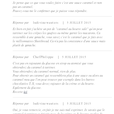
Je pense que ce que vous voulez faire c'est une sauce caramel et non
pas un caramel.
Pouvez-vous me le confirmer que je puisse vous répondre.
Réponse par
ludivinewauters
5 JUILLET 2015
Et bien en fait j'achète un pot de "caramel au beurre salé" qu'on peut
tartiner sur les crêpes les gaufres ou même garnir les macarons. Ca
ressemble à une ganache, vous savez c'est le caramel que je fais avec
le millionnaires Shortbread. Ca n'a pas la consistance d'une sauce mais
plutôt de ganache.
Réponse par
ChefPhilippe
5 JUILLET 2015
C'est pas en rajoutant du glucose en sirop ou atomisé que vous
obtiendrez du caramel à tartiner.
Vous obtiendrez du caramel normal, rien de plus.
Pour obtenir un caramel qui ressemblera plus à une sauce ou alors au
caramel mou que l'on peut trouver par exemple dans les barres
chocolatées T..X, vous devez rajouter de la crème et du beurre.
Egalement du glucose.
Recette
ici
Réponse par
ludivinewauters
5 JUILLET 2015
Oui, je vous remercie, en fait je me suis mal exprimer. Je savais que le
caramel à tartiner se faisait avec de la crème et du beurre en plus du