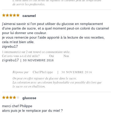
L'idéal dans ce cas serait de rajouter le caramel peut de temps avant
de servir les profiteroles.
caramel
j'aimerai savoir si l'on peut utiliser du glucose en remplacement
d'une partie de sucre, et a quel moment peut-on coloré du caramel
pour lui donner une couleur.
je vous remercie pour l'aide apporté à la lecture de vos recettes,
cela m'est bien utile.
zigrebu17
1
internaute(s) sur
2
ont trouvé ce commentaire utile.
Cet avis vous a-t-il été utile?
Oui
Non
zigrebu17
30 NOVEMBRE 2016
Réponse par
ChefPhilippe
30 NOVEMBRE 2016
On peut en effet rajouter du glucose dans le sucre.
La coloration avec un colorant hydrosoluble est possible dès lors que
le sucre est en ébullition.
glucose
merci chef Philippe
alors puis je le remplace par du miel ?