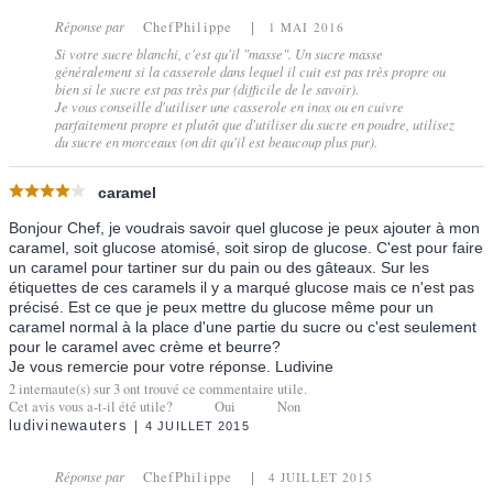
Réponse par
ChefPhilippe
1 MAI 2016
Si votre sucre blanchi, c'est qu'il "masse". Un sucre masse
généralement si la casserole dans lequel il cuit est pas très propre ou
bien si le sucre est pas très pur (difficile de le savoir).
Je vous conseille d'utiliser une casserole en inox ou en cuivre
parfaitement propre et plutôt que d'utiliser du sucre en poudre, utilisez
du sucre en morceaux (on dit qu'il est beaucoup plus pur).
caramel
Bonjour Chef, je voudrais savoir quel glucose je peux ajouter à mon
caramel, soit glucose atomisé, soit sirop de glucose. C'est pour faire
un caramel pour tartiner sur du pain ou des gâteaux. Sur les
étiquettes de ces caramels il y a marqué glucose mais ce n'est pas
précisé. Est ce que je peux mettre du glucose même pour un
caramel normal à la place d'une partie du sucre ou c'est seulement
pour le caramel avec crème et beurre?
Je vous remercie pour votre réponse. Ludivine
2
internaute(s) sur
3
ont trouvé ce commentaire utile.
Cet avis vous a-t-il été utile?
Oui
Non
ludivinewauters
4 JUILLET 2015
Réponse par
ChefPhilippe
4 JUILLET 2015