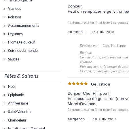
Tarte & Quiche
Bonjour,
Viandes
Peut on remplacer le gel citron pa
Poissons
4
internaute(s) sur
4
ont trouvé ce comment
Accompagnements
comena
17 JUIN 2018
Légumes
Fromage ou œuf
Réponse par
ChefPhilippe
Cuisines du monde
Bonjour,
Comme j'ai répondu précédemment, 
Sauces
gélatine.
Puis augmenter le dosage de sucre
Et enfin, ajoutez quelques gouttes
Fêtes & Saisons
Gel citron
Noël
Bonjour Chef Philippe !
Épiphanie
En l'absence de gel citron (non v
Merci d'avance
Anniversaire
2
internaute(s) sur
2
ont trouvé ce comment
Saint-Valentin
eorgeron
18 JUIN 2017
Chandeleur
Mardi gras et Carnaval