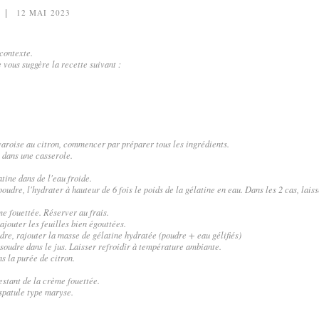
12 MAI 2023
contexte.
 vous suggère la recette suivant :
varoise au citron, commencer par préparer tous les ingrédients.
e dans une casserole.
atine dans de l'eau froide.
 poudre, l'hydrater à hauteur de 6 fois le poids de la gélatine en eau. Dans les 2 cas, lais
e fouettée. Réserver au frais.
ajouter les feuilles bien égouttées.
udre, rajouter la masse de gélatine hydratée (poudre + eau gélifiés)
ssoudre dans le jus. Laisser refroidir à température ambiante.
s la purée de citron.
estant de la crème fouettée.
spatule type maryse.