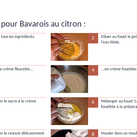
pour Bavarois au citron :
tous les ingrédients.
Diluer au fouet le gel
2
l'eau tiède.
a crème fleurette...
...en crème fouettée
4
er le sucre à la crème
Mélanger au fouet 1
6
.
fouettée à la prépara
er le restant délicatement
Mouler dans un moule
8