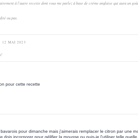
airement à l'autre recette dont vous me parlez à base de crème anglaise qui aura un goû
dité ou pas.
12 MAI 2023
s!
ron pour cette recette
6
e bavarois pour dimanche mais j'aimerais remplacer le citron par une 
e dois incorporer pour gélifier la mousse ou puis-je l'utiliser telle quell