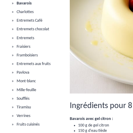
Bavarois
Charlottes
Entremets Café
Entremets chocolat
Entremets
Fraisiers
Framboisiers
Entremets aux fruits
Pavlova
Mont-blanc
Mille-feuille
Soufflés
Ingrédients pour 8
Tiramisu
Verrines
Bavarois avec gel citron :
Fruits cuisinés
100 g de gel citron
150 g d'eau tiède