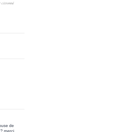
t citronné
mouse de
e ? merci