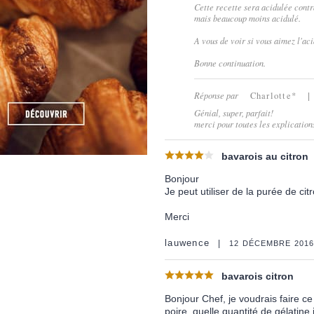
Cette recette sera acidulée contr
mais beaucoup moins acidulé.
A vous de voir si vous aimez l'aci
Bonne continuation.
Réponse par
Charlotte*
Génial, super, parfait!
merci pour toutes les explication
bavarois au citron
Bonjour
Je peut utiliser de la purée de cit
Merci
lauwence
12 DÉCEMBRE 201
bavarois citron
Bonjour Chef, je voudrais faire c
poire, quelle quantité de gélatine j