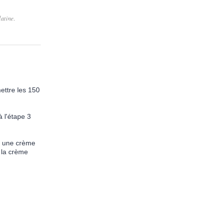
latine.
mettre les 150
à l'étape 3
rd une crème
e la crème