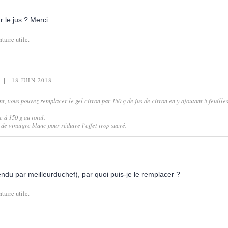
r le jus ? Merci
aire utile.
18 JUIN 2018
vous pouvez remplacer le gel citron par 150 g de jus de citron en y ajoutant 5 feuille
 à 150 g au total.
 de vinaigre blanc pour réduire l'effet trop sucré.
endu par meilleurduchef), par quoi puis-je le remplacer ?
aire utile.