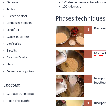
Gâteaux
1/2 litre de
crème entière liquide
100 g de sucre
Tartes
Bûches de Noël
Phases techniques 
Crèmes et mousses
Préparer 
1
Le goûter
Glaces et sorbets
Confiseries
Biscuits
Monter
l
3
Choux & Éclairs
Flans
Desserts sans gluten
Incorpor
5
fouettée
Chocolat
Gâteaux au chocolat
Barre chocolatée
Incorpor
7