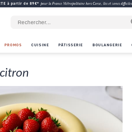
E à partir de 89€*
pour la France Métropolitaine hors Corse, îles et zones difficiles
PROMOS
CUISINE
PÂTISSERIE
BOULANGERIE
citron