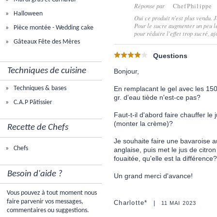
Réponse par
ChefPhilippe
Halloween
Oui ce produit n'est plus vendu. J
Pour le sucre augmenter un peu le
Pièce montée - Wedding cake
pour réduire l'effet trop sucré, a
Gâteaux Fête des Mères
Questions
Techniques de cuisine
Bonjour,
Techniques & bases
En remplacant le gel avec les 150gr
gr. d'eau tiède n'est-ce pas?
C.A.P Pâtissier
Faut-t-il d'abord faire chauffer le 
(monter la crème)?
Recette de Chefs
Je souhaite faire une bavaroise a
Chefs
anglaise, puis met le jus de citron
fouaitée, qu'elle est la différence
Besoin d'aide ?
Un grand merci d'avance!
Vous pouvez à tout moment nous
faire parvenir vos messages,
Charlotte*
11 MAI 2023
commentaires ou suggestions.