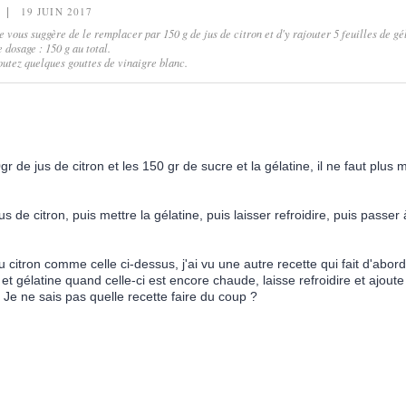
19 JUIN 2017
e vous suggère de le remplacer par 150 g de jus de citron et d'y rajouter 5 feuilles de gé
 dosage : 150 g au total.
joutez quelques gouttes de vinaigre blanc.
 de jus de citron et les 150 gr de sucre et la gélatine, il ne faut plus 
jus de citron, puis mettre la gélatine, puis laisser refroidire, puis passer 
u citron comme celle ci-dessus, j'ai vu une autre recette qui fait d'abo
 et gélatine quand celle-ci est encore chaude, laisse refroidire et ajout
? Je ne sais pas quelle recette faire du coup ?