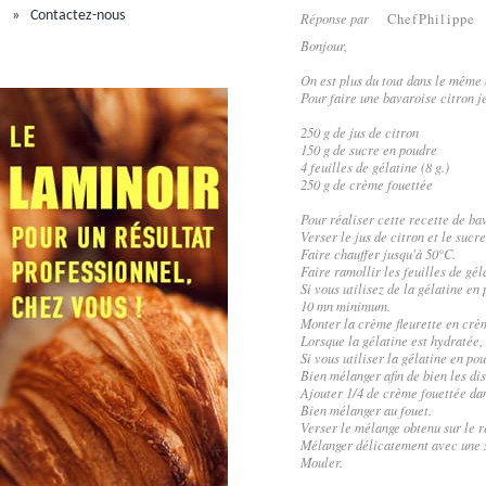
Contactez-nous
Réponse par
ChefPhilippe
Bonjour,
On est plus du tout dans le même 
Pour faire une bavaroise citron je
250 g de jus de citron
150 g de sucre en poudre
4 feuilles de gélatine (8 g.)
250 g de crème fouettée
Pour réaliser cette recette de ba
Verser le jus de citron et le sucr
Faire chauffer jusqu'à 50°C.
Faire ramollir les feuilles de gél
Si vous utilisez de la gélatine en
10 mn minimum.
Monter la crème fleurette en crèm
Lorsque la gélatine est hydratée, 
Si vous utiliser la gélatine en po
Bien mélanger afin de bien les di
Ajouter 1/4 de crème fouettée dan
Bien mélanger au fouet.
Verser le mélange obtenu sur le r
Mélanger délicatement avec une 
Mouler.