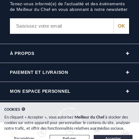
Tenez-vous informé(e) de l'actualité et des événements
de Meilleur du Chef en vous abonnant à notre newsletter
À PROPOS
PAIEMENT ET LIVRAISON
MON ESPACE PERSONNEL
COOKIES 🍪
En cliquant « Accepter », vous autorisez
Meilleur du Chef
à stocker des
cookies sur votre appareil pour personnaliser le contenu du site, analyser
notre trafic, et offrir des fonctionnalités relatives aux médias sociaux.
Copyright © 2000-2026, www.meilleurduchef.com - Tous droits réservés.
Paramétrer...
Refuser
Accepter