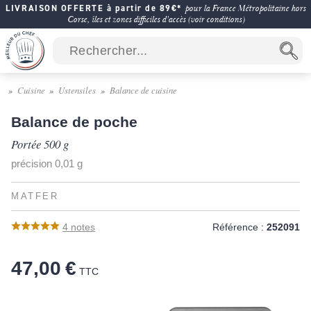
LIVRAISON OFFERTE à partir de 89€*
pour la France Métropolitaine hors
Corse, îles et zones difficiles d'accès (voir conditions)
Cuisine
Ustensiles
Balance de cuisine
Balance de poche
Portée 500 g
précision 0,01 g
MATFER
4
notes
Référence :
252091
47,00 €
TTC