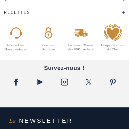
RECETTES
Service Client
Paiement
Livraison Offerte
Coups de Cœur
Nous contacter
Sécurisé
dès 89€ d'achats
du Chef
Suivez-nous !
La
NEWSLETTER