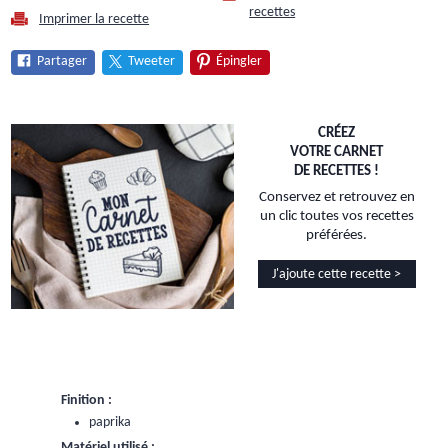
recettes
Imprimer la recette
Partager
Tweeter
Épingler
CRÉEZ
VOTRE CARNET
DE RECETTES !
Conservez et retrouvez en
un clic toutes vos recettes
préférées.
J'ajoute cette recette >
Finition :
paprika
Matériel utilisé :