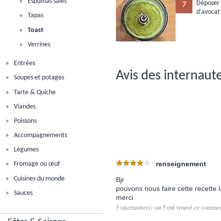
Espumas salés
Déposer 
7
d'avocat 
Tapas
Toast
Verrines
Entrées
Avis des internaute
Soupes et potages
Tarte & Quiche
Viandes
Poissons
Accompagnements
Légumes
renseignement
Fromage ou œuf
Cuisines du monde
Bjr
pouvons nous faire cette recette la
Sauces
merci
5
internaute(s) sur
5
ont trouvé ce comment