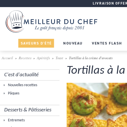
LIVRAISON OFFERT
SAVEURS D'ÉTÉ
NOUVEAU
VENTES FLASH
Accueil
Recettes
Apéritifs
Toast
Tortillas à la crème d'avocats
Tortillas à 
C'est d'actualité
Nouvelles recettes
Pâques
Desserts & Pâtisseries
Entremets