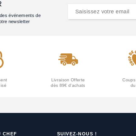
R
et des événements de
otre newsletter
ent
Livraison Offerte
Coups
isé
dès 89€ d'achats
du
U CHEF
SUIVEZ-NOUS !