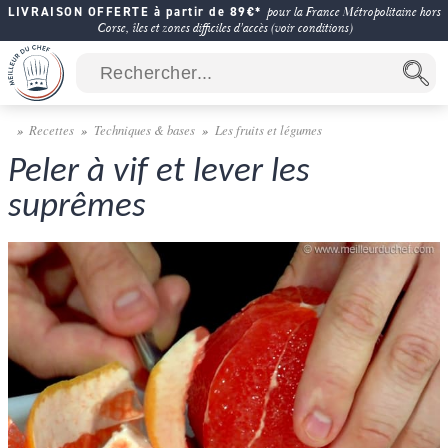
LIVRAISON OFFERTE à partir de 89€*
pour la France Métropolitaine hors
Corse, îles et zones difficiles d'accès (voir conditions)
Recettes
Techniques & bases
Les fruits et légumes
Peler à vif et lever les
suprêmes