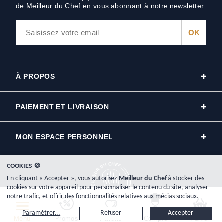
de Meilleur du Chef en vous abonnant à notre newsletter
À PROPOS
PAIEMENT ET LIVRAISON
MON ESPACE PERSONNEL
COOKIES 🍪
En cliquant « Accepter », vous autorisez
Meilleur du Chef
à stocker des
cookies sur votre appareil pour personnaliser le contenu du site, analyser
notre trafic, et offrir des fonctionnalités relatives aux médias sociaux.
Copyright © 2000-2026, www.meilleurduchef.com - Tous droits réservés.
Paramétrer...
Refuser
Accepter
Meilleur du Chef est l'enseigne commerciale de la société Plat-Net inscrite au registre du commerce RCS
Menu
Promos
Favoris
Compte
Panier
Bayonne: 433 926 904.