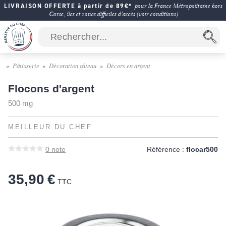
LIVRAISON OFFERTE à partir de 89€*
pour la France Métropolitaine hors
Corse, îles et zones difficiles d'accès (voir conditions)
Pâtisserie
Décoration gâteau
Décors en argent
Flocons d'argent
500 mg
MEILLEUR DU CHEF
0
note
Référence :
flocar500
35,90 €
TTC