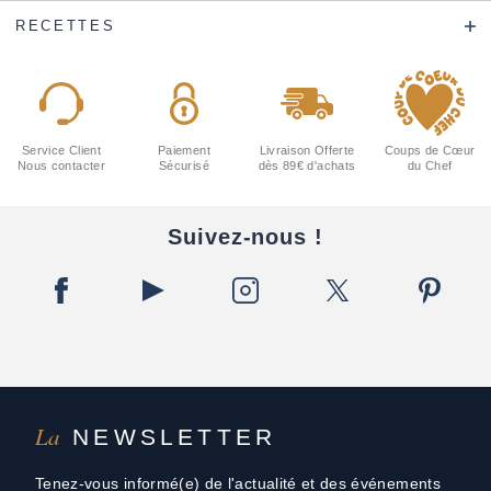
RECETTES
Service Client
Paiement
Livraison Offerte
Coups de Cœur
Nous contacter
Sécurisé
dès 89€ d'achats
du Chef
Suivez-nous !
La
NEWSLETTER
Tenez-vous informé(e) de l'actualité et des événements