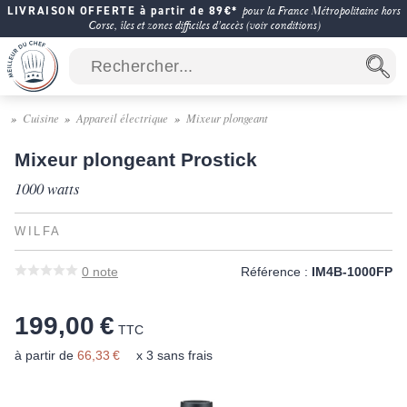
LIVRAISON OFFERTE à partir de 89€*
pour la France Métropolitaine hors
Corse, îles et zones difficiles d'accès (voir conditions)
Cuisine
Appareil électrique
Mixeur plongeant
Mixeur plongeant Prostick
1000 watts
WILFA
0
note
Référence :
IM4B-1000FP
199,00 €
TTC
à partir de
66,33 €
x 3 sans frais