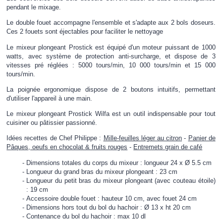
pendant le mixage.
Le double fouet accompagne l'ensemble et s'adapte aux 2 bols doseurs.
Ces 2 fouets sont éjectables pour faciliter le nettoyage
Le mixeur plongeant Prostick est équipé d'un moteur puissant de 1000
watts, avec système de protection anti-surcharge, et dispose de 3
vitesses pré réglées : 5000 tours/min, 10 000 tours/min et 15 000
tours/min.
La poignée ergonomique dispose de 2 boutons intuitifs, permettant
d'utiliser l'appareil à une main.
Le mixeur plongeant Prostick Wilfa est un outil indispensable pour tout
cuisiner ou pâtissier passionné.
Idées recettes de Chef Philippe :
Mille-feuilles léger au citron
-
Panier de
Pâques, oeufs en chocolat & fruits rouges
-
Entremets grain de café
Dimensions totales du corps du mixeur : longueur 24 x Ø 5.5 cm
Longueur du grand bras du mixeur plongeant : 23 cm
Longueur du petit bras du mixeur plongeant (avec couteau étoile)
: 19 cm
Accessoire double fouet : hauteur 10 cm, avec fouet 24 cm
Dimensions hors tout du bol du hachoir : Ø 13 x ht 20 cm
Contenance du bol du hachoir : max 10 dl