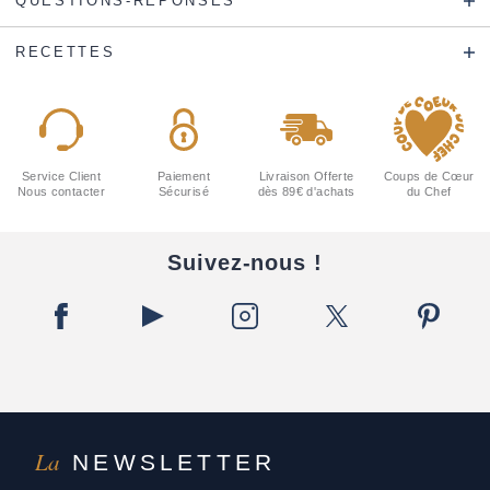
QUESTIONS-RÉPONSES
RECETTES
Service Client
Paiement
Livraison Offerte
Coups de Cœur
Nous contacter
Sécurisé
dès 89€ d'achats
du Chef
Suivez-nous !
La
NEWSLETTER