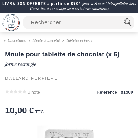
LIVRAISON OFFERTE à partir de 89€*
pour la France Métropolitaine hors
Corse, îles et zones difficiles d'accès (voir conditions)
Chocolatier
Moule à chocolat
Tablette et barre
Moule pour tablette de chocolat (x 5)
forme rectangle
MALLARD FERRIÈRE
0
note
Référence :
81500
10,00 €
TTC