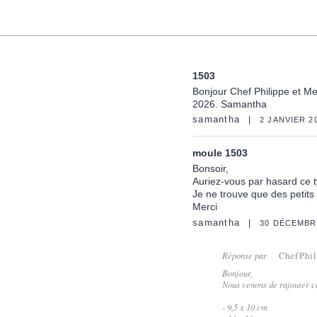
1503
Bonjour Chef Philippe et Me
2026. Samantha
samantha
2 JANVIER 2
moule 1503
Bonsoir,
Auriez-vous par hasard ce 
Je ne trouve que des petits
Merci
samantha
30 DÉCEMBR
Réponse par
ChefPhi
Bonjour,
Nous venons de rajouter 
- 9,5 x 10 cm