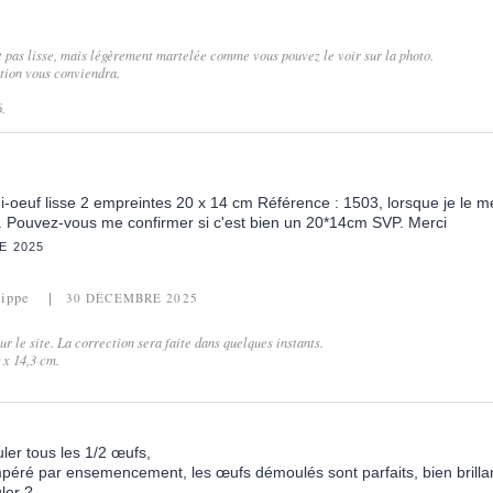
t pas lisse, mais légèrement martelée comme vous pouvez le voir sur la photo.
ition vous conviendra.
.
i-oeuf lisse 2 empreintes 20 x 14 cm Référence : 1503, lorsque je le 
 Pouvez-vous me confirmer si c'est bien un 20*14cm SVP. Merci
E 2025
lippe
30 DÉCEMBRE 2025
sur le site. La correction sera faite dans quelques instants.
 x 14,3 cm.
ler tous les 1/2 œufs,
tempéré par ensemencement, les œufs démoulés sont parfaits, bien brilla
ler ?