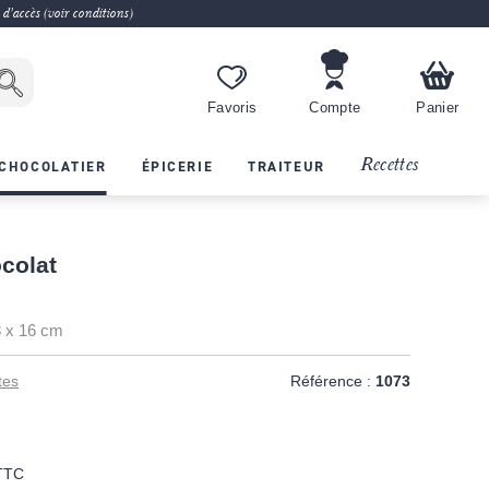
 d'accès (voir conditions)
Favoris
Compte
Panier
Recettes
CHOCOLATIER
ÉPICERIE
TRAITEUR
colat
3 x 16 cm
tes
Référence :
1073
TTC