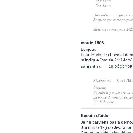
- 14 x 13 cm
- 17 x 18 cm
Par contre sa surface n'es
J'espère que cette propos
Meilleurs voeux pour 2026
moule 1503
Bonjour,
Pour le Moule chocolat dem
m'indique "moule 24*14cm".
samantha
29 DÉCEMBR
Réponse par
ChefPhi
Bonjour,
En effet il y a une erreur 
La bonne dimension est 20
Cordialement.
Besoin d'aide
Je ne parviens pas à démou
J'ai utilisé 1kg de Jivara 
Comment puis-je les démou