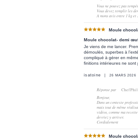
Vous ne pouvez pas tempére
Vous devez remplir les dem
A mons avis entre 1 kg et 
Moule chocola
Moule chocolat- demi œuf
Je viens de me lancer. Prem
démoulés, superbes à l’extér
compliqué à gérer en même 
finitions intérieures ne son
isatoine
26 MARS 2026
Réponse par
ChefPhi
Bonjour,
Dans un contexte professi
mais tout de même réalisab
vidéos, comme ma recette
devriez y arriver.
Cordialement
Moule chocola