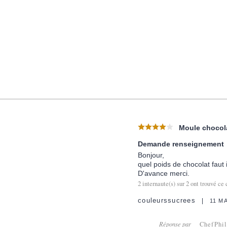
Moule chocola
Demande renseignement
Bonjour,
quel poids de chocolat faut 
D'avance merci.
2
internaute(s) sur
2
ont trouvé ce 
couleurssucrees
11 M
Réponse par
ChefPhi