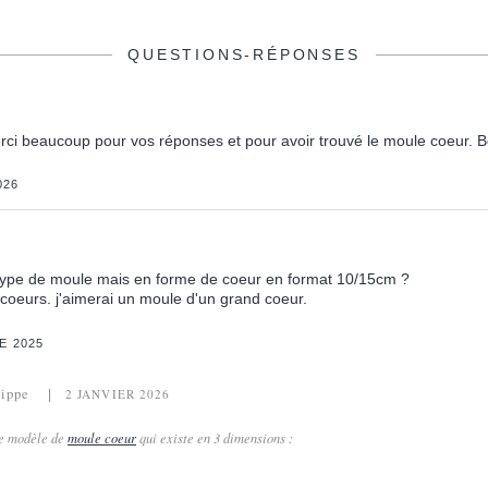
QUESTIONS-RÉPONSES
rci beaucoup pour vos réponses et pour avoir trouvé le moule coeur. Be
026
type de moule mais en forme de coeur en format 10/15cm ?
 coeurs. j'aimerai un moule d'un grand coeur.
E 2025
lippe
2 JANVIER 2026
ce modèle de
moule coeur
qui existe en 3 dimensions :