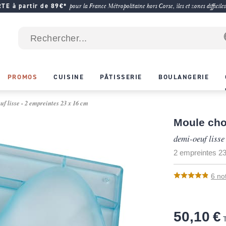
E à partir de 89€*
pour la France Métropolitaine hors Corse, îles et zones difficiles
PROMOS
CUISINE
PÂTISSERIE
BOULANGERIE
f lisse - 2 empreintes 23 x 16 cm
Moule cho
demi-oeuf lisse
2 empreintes 2
6
no
50,10 €