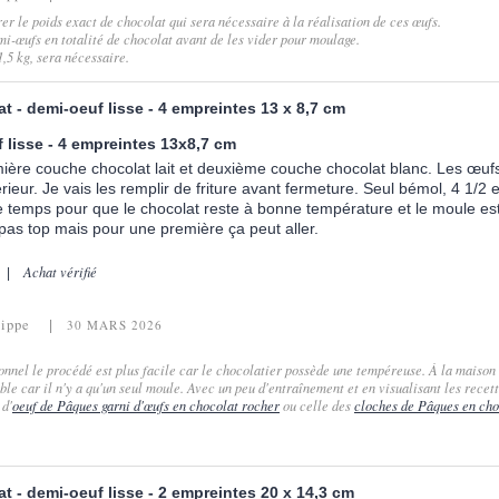
r le poids exact de chocolat qui sera nécessaire à la réalisation de ces œufs.
i-œufs en totalité de chocolat avant de les vider pour moulage.
1,5 kg, sera nécessaire.
t - demi-oeuf lisse - 4 empreintes 13 x 8,7 cm
 lisse - 4 empreintes 13x8,7 cm
ière couche chocolat lait et deuxième couche chocolat blanc. Les œufs
ieur. Je vais les remplir de friture avant fermeture. Seul bémol, 4 1/2
temps pour que le chocolat reste à bonne température et le moule es
t pas top mais pour une première ça peut aller.
Achat vérifié
lippe
30 MARS 2026
onnel le procédé est plus facile car le chocolatier possède une tempéreuse. À la maison
le car il n'y a qu'un seul moule. Avec un peu d'entraînement et en visualisant les recet
 d'
oeuf de Pâques garni d'œufs en chocolat rocher
ou celle des
cloches de Pâques en cho
t - demi-oeuf lisse - 2 empreintes 20 x 14,3 cm