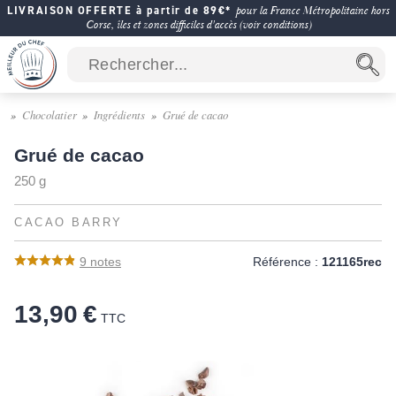
LIVRAISON OFFERTE à partir de 89€*
pour la France Métropolitaine hors
Corse, îles et zones difficiles d'accès (voir conditions)
Chocolatier
Ingrédients
Grué de cacao
Grué de cacao
250 g
CACAO BARRY
9
notes
Référence :
121165rec
13,90 €
TTC