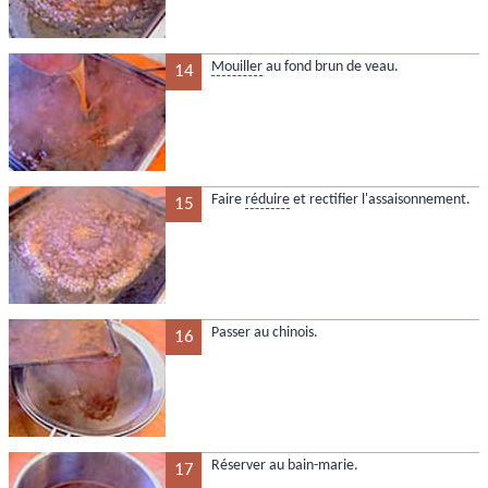
Mouiller
au fond brun de veau.
14
Faire
réduire
et rectifier l'assaisonnement.
15
Passer au chinois.
16
Réserver au bain-marie.
17