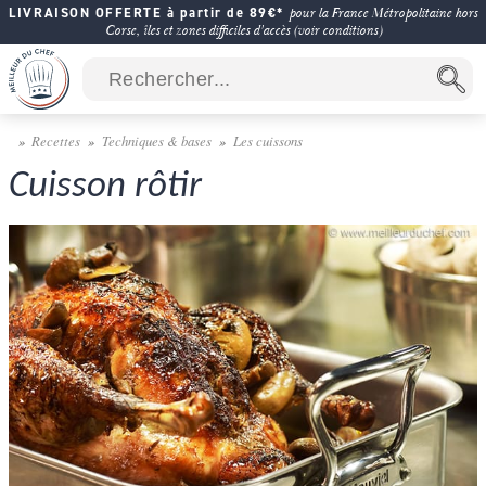
LIVRAISON OFFERTE à partir de 89€*
pour la France Métropolitaine hors
Corse, îles et zones difficiles d'accès (voir conditions)
Recettes
Techniques & bases
Les cuissons
Cuisson rôtir