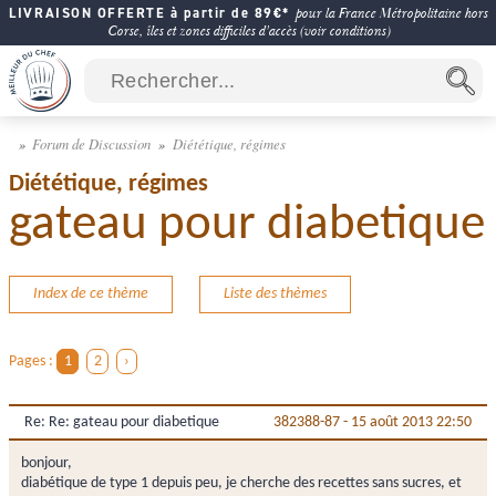
LIVRAISON OFFERTE à partir de 89€*
pour la France Métropolitaine hors
Corse, îles et zones difficiles d'accès (voir conditions)
Forum de Discussion
Diététique, régimes
Diététique, régimes
gateau pour diabetique
Index de ce thème
Liste des thèmes
Pages :
1
2
›
Re: Re: gateau pour diabetique
382388-87
-
15 août 2013 22:50
bonjour,
diabétique de type 1 depuis peu, je cherche des recettes sans sucres, et