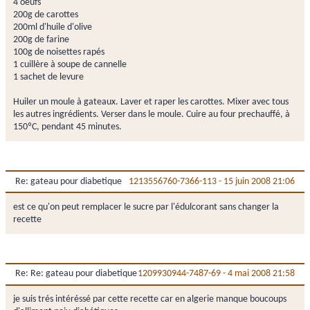
4 oeufs
200g de carottes
200ml d'huile d'olive
200g de farine
100g de noisettes rapés
1 cuillère à soupe de cannelle
1 sachet de levure
Huiler un moule à gateaux. Laver et raper les carottes. Mixer avec tous
les autres ingrédients. Verser dans le moule. Cuire au four prechauffé, à
150ºC, pendant 45 minutes.
Re: gateau pour diabetique
1213556760-7366-113
-
15 juin 2008 21:06
est ce qu'on peut remplacer le sucre par l'édulcorant sans changer la
recette
Re: Re: gateau pour diabetique
1209930944-7487-69
-
4 mai 2008 21:58
je suis trés intéréssé par cette recette car en algerie manque boucoups