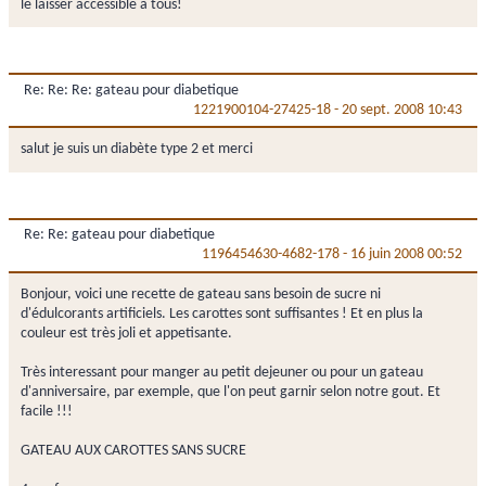
le laisser accessible à tous!
Re: Re: Re: gateau pour diabetique
1221900104-27425-18
-
20 sept. 2008 10:43
salut je suis un diabète type 2 et merci
Re: Re: gateau pour diabetique
1196454630-4682-178
-
16 juin 2008 00:52
Bonjour, voici une recette de gateau sans besoin de sucre ni
d'édulcorants artificiels. Les carottes sont suffisantes ! Et en plus la
couleur est très joli et appetisante.
Très interessant pour manger au petit dejeuner ou pour un gateau
d'anniversaire, par exemple, que l'on peut garnir selon notre gout. Et
facile !!!
GATEAU AUX CAROTTES SANS SUCRE