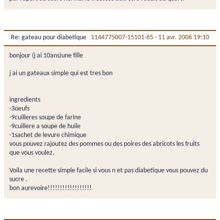
Re: gateau pour diabetique
1144775007-15101-65
-
11 avr. 2006 19:10
bonjour (j ai 10ans)une fille
j ai un gateaux simple qui est tres bon
ingredients
-3oeufs
-9cuilleres soupe de farine
-9cuillere a soupe de huile
-1sachet de levure chimique
vous pouvez rajoutez des pommes ou des poires des abricots les fruits
que vous voulez.
Voila une recette simple facile si vous n et pas diabetique vous pouvez du
sucre .
bon aurevoire!!!!!!!!!!!!!!!!!!