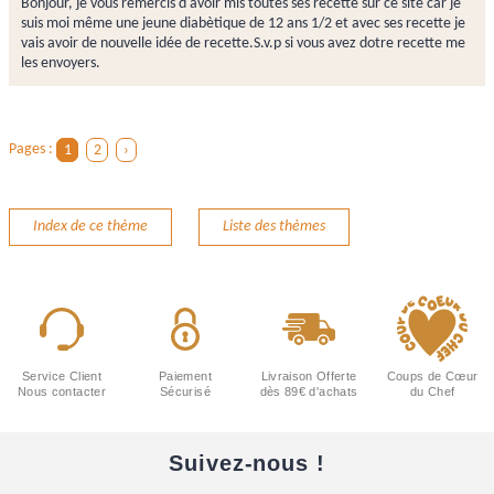
Bonjour, je vous remercis d'avoir mis toutes ses recette sur ce site car je
suis moi même une jeune diabètique de 12 ans 1/2 et avec ses recette je
vais avoir de nouvelle idée de recette.S.v.p si vous avez dotre recette me
les envoyers.
Pages :
1
2
›
Index de ce thème
Liste des thèmes
Service Client
Paiement
Livraison Offerte
Coups de Cœur
Nous contacter
Sécurisé
dès 89€ d'achats
du Chef
Suivez-nous !