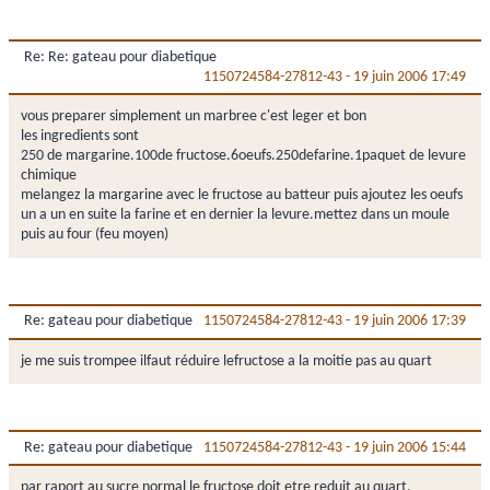
Re: Re: gateau pour diabetique
1150724584-27812-43
-
19 juin 2006 17:49
vous preparer simplement un marbree c'est leger et bon
les ingredients sont
250 de margarine.100de fructose.6oeufs.250defarine.1paquet de levure
chimique
melangez la margarine avec le fructose au batteur puis ajoutez les oeufs
un a un en suite la farine et en dernier la levure.mettez dans un moule
puis au four (feu moyen)
Re: gateau pour diabetique
1150724584-27812-43
-
19 juin 2006 17:39
je me suis trompee ilfaut réduire lefructose a la moitie pas au quart
Re: gateau pour diabetique
1150724584-27812-43
-
19 juin 2006 15:44
par raport au sucre normal le fructose doit etre reduit au quart.