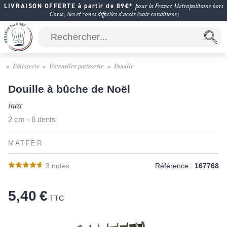
LIVRAISON OFFERTE à partir de 89€*
pour la France Métropolitaine hors
Corse, îles et zones difficiles d'accès (voir conditions)
Pâtisserie
Ustensiles patisserie
Douille
Douille à bûche de Noël
inox
2 cm - 6 dents
MATFER
3
notes
Référence :
167768
5,40 €
TTC