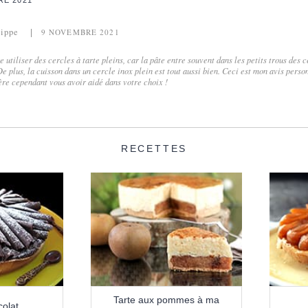
RE 2021
lippe
9 NOVEMBRE 2021
 utiliser des cercles à tarte pleins, car la pâte entre souvent dans les petits trous des c
 plus, la cuisson dans un cercle inox plein est tout aussi bien. Ceci est mon avis person
re cependant vous avoir aidé dans votre choix !
RECETTES
Tarte aux pommes à ma
colat