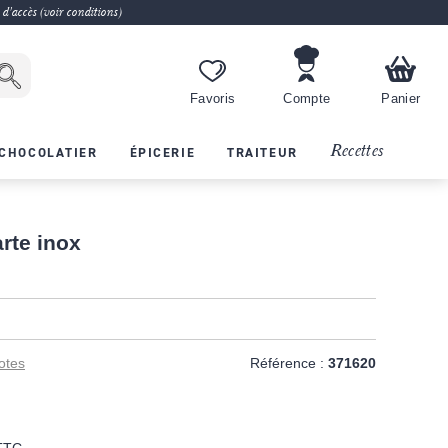
 d'accès (voir conditions)
Favoris
Compte
Panier
Recettes
CHOCOLATIER
ÉPICERIE
TRAITEUR
arte inox
otes
Référence :
371620