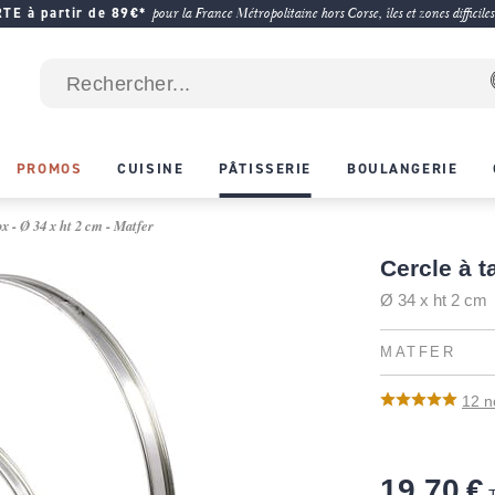
E à partir de 89€*
pour la France Métropolitaine hors Corse, îles et zones difficiles
PROMOS
CUISINE
PÂTISSERIE
BOULANGERIE
ox - Ø 34 x ht 2 cm - Matfer
Cercle à t
Ø 34 x ht 2 cm
MATFER
12
n
19,70 €