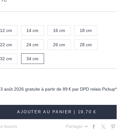
TTC
12 cm
14 cm
16 cm
18 cm
22 cm
24 cm
26 cm
28 cm
32 cm
34 cm
13 août 2026 gratuite à partir de
89 €
par DPD relais Pickup*
AJOUTER AU PANIER |
19,70 €
s favoris
Partager ➔