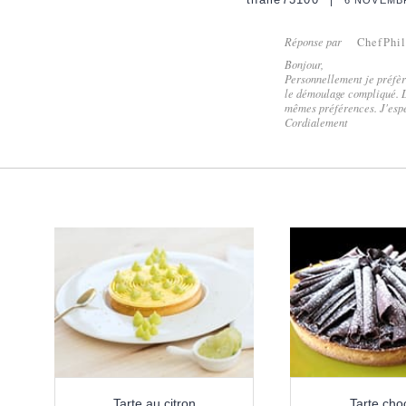
thalie73100
6 NOVEMB
Réponse par
ChefPhi
Bonjour,
Personnellement je préfère
le démoulage compliqué. De
mêmes préférences. J'espè
Cordialement
Tarte au citron
Tarte cho