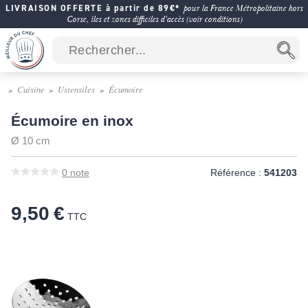
LIVRAISON OFFERTE à partir de 89€*
pour la France Métropolitaine hors
Corse, îles et zones difficiles d'accès (voir conditions)
Cuisine
Ustensiles
Écumoire
Écumoire en inox
Ø 10 cm
0
note
Référence :
541203
9,50 €
TTC