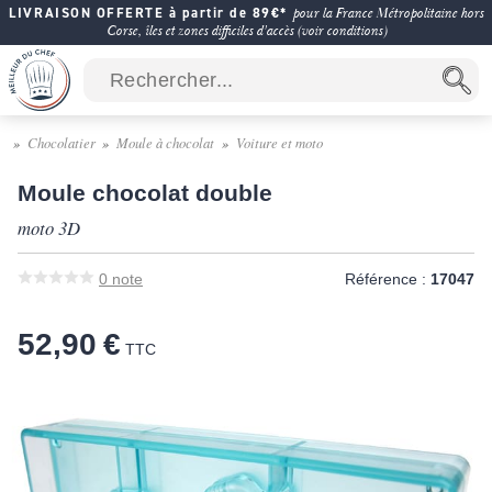
LIVRAISON OFFERTE à partir de 89€*
pour la France Métropolitaine hors
Corse, îles et zones difficiles d'accès (voir conditions)
Chocolatier
Moule à chocolat
Voiture et moto
Moule chocolat double
moto 3D
0
note
Référence :
17047
52,90 €
TTC