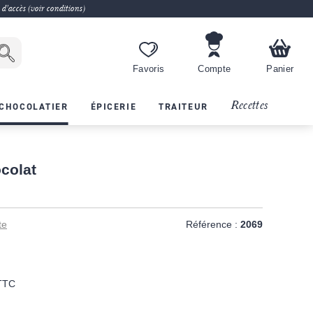
 d'accès (voir conditions)
Favoris
Compte
Panier
Recettes
CHOCOLATIER
ÉPICERIE
TRAITEUR
colat
te
Référence :
2069
TTC