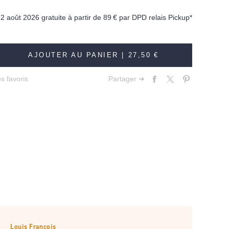
12 août 2026 gratuite à partir de
89 €
par DPD relais Pickup*
AJOUTER AU PANIER |
27,50 €
s favoris
Partager ➔
Louis François