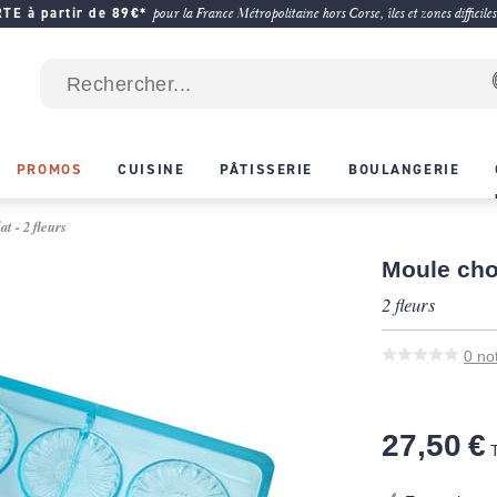
E à partir de 89€*
pour la France Métropolitaine hors Corse, îles et zones difficiles
PROMOS
CUISINE
PÂTISSERIE
BOULANGERIE
t - 2 fleurs
Moule cho
2 fleurs
0
no
27,50 €