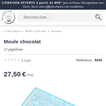
LIVRAISON OFFERTE à partir de 89€*
pour la France Métropolitaine hors
Corse, îles et zones difficiles d'accès (voir conditions)
Chocolatier
Moule à chocolat
Animaux
Moule chocolat
21 papillons
0
note
Référence :
6840
27,50 €
TTC