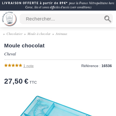
LIVRAISON OFFERTE à partir de 89€*
pour la France Métropolitaine hors
Corse, îles et zones difficiles d'accès (voir conditions)
Chocolatier
Moule à chocolat
Animaux
Moule chocolat
Cheval
1
note
Référence :
16536
27,50 €
TTC