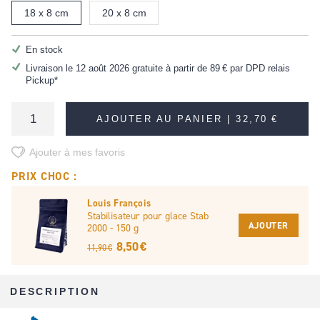
18 x 8 cm
20 x 8 cm
En stock
Livraison le 12 août 2026 gratuite à partir de
89 €
par DPD relais
Pickup*
AJOUTER AU PANIER |
32,70 €
Ajouter à mes favoris
PRIX CHOC :
Louis François
Stabilisateur pour glace Stab
AJOUTER
2000 - 150 g
8,50 €
11,90 €
DESCRIPTION