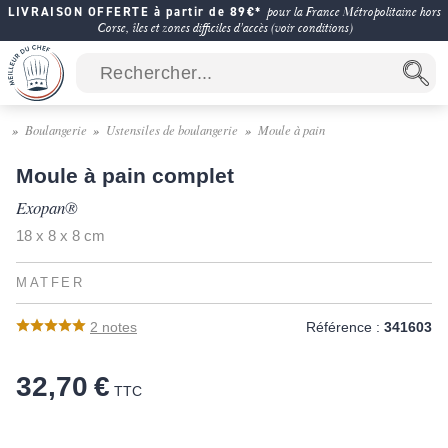
LIVRAISON OFFERTE à partir de 89€*
pour la France Métropolitaine hors
Corse, îles et zones difficiles d'accès (voir conditions)
Boulangerie
Ustensiles de boulangerie
Moule à pain
Moule à pain complet
Exopan®
18 x 8 x 8 cm
MATFER
2
notes
Référence :
341603
32,70 €
TTC