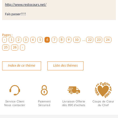
http://www.restocours.net/
Fais passer!!!!
Pages :
‹
1
2
3
4
5
6
7
8
9
10
...
22
23
24
25
26
›
Index de ce thème
Liste des thèmes
Service Client
Paiement
Livraison Offerte
Coups de Cœur
Nous contacter
Sécurisé
dès 89€ d'achats
du Chef