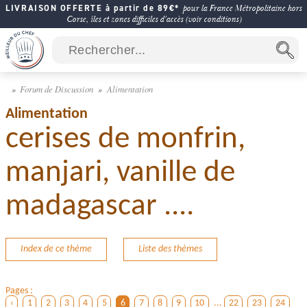
LIVRAISON OFFERTE à partir de 89€*
pour la France Métropolitaine hors
Corse, îles et zones difficiles d'accès (voir conditions)
Forum de Discussion
Alimentation
Alimentation
cerises de monfrin,
manjari, vanille de
madagascar ....
Index de ce thème
Liste des thèmes
Pages :
‹
1
2
3
4
5
6
7
8
9
10
...
22
23
24