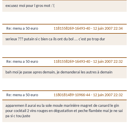
excusez moi pour l gros mot :'(
Re: menu a 50 euro
1181558269-16493-40
-
12 juin 2007 22:34
serieux ??? putain si c bien ca ils ont du bol ... c'est po trop dur
Re: menu a 50 euro
1181558269-16493-40
-
12 juin 2007 22:32
bah moi je passe apres demain, je demanderai les autres à demain
Re: menu a 50 euro
1180181489-10966-44
-
12 juin 2007 22:32
apparemen il aurai eu la sole moule marinière magret de canard le gin
pour cocktail 2 vins rouges en dégustation et peche flambée mai je ne sai
pa si c tou juste