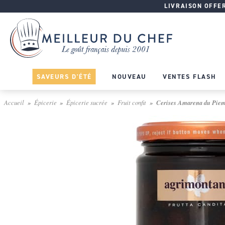
LIVRAISON OFFERT
SAVEURS D'ÉTÉ
NOUVEAU
VENTES FLASH
Accueil
Épicerie
Épicerie sucrée
Fruit confit
Cerises Amarena du Piemon