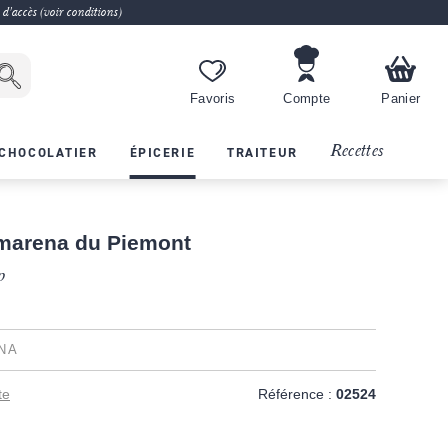
 d'accès (voir conditions)
Favoris
Compte
Panier
Recettes
CHOCOLATIER
ÉPICERIE
TRAITEUR
marena du Piemont
p
NA
te
Référence :
02524