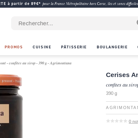
E à partir de 89€*
pour la France Métropolitaine hors Corse, îles et zones difficiles
PROMOS
CUISINE
PÂTISSERIE
BOULANGERIE
t - confites au sirop - 390 g - Agrimontana
Cerises A
confites au siro
390 g
AGRIMONTA
0
no