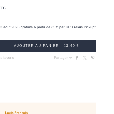
TTC
12 août 2026 gratuite à partir de
89 €
par DPD relais Pickup*
AJOUTER AU PANIER |
13,40 €
s favoris
Partager ➔
Louis François