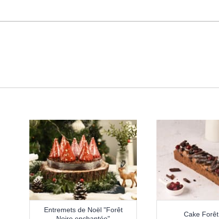
Entremets de Noël "Forêt
Cake Forêt
Noire enchantée"